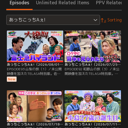
Episodes
Unlimited Related Items
PPV Related I
あっちこっちAぇ!
Sorting
あっちこっちAぇ!（2026/08/01放送分）第93話
あっちこっちAぇ!（2026/07/25放送分）第92話
EPISODE93 山梨の旅（1）／未公開
EPISODE92 和歌山の旅（3）／未公
映像を加えたTELASA特別版。佐野
開映像を加えたTELASA特別版。小
が絶叫アトラクションの実験台に！
島健の誕生日企画がついに完結！和
New
過去、番組で何を仕掛けても心拍数
歌山県の名産・生まぐろをたっぷり
が上がらなかった氷の心臓を持つ佐
使った超高級海鮮丼を食べる小島。
野は、富士急ハイランドのアトラク
おいしさのあまり、海に向かって大
ションでドキドキするのか実験を行
絶叫！すると、まさかの反応が返っ
うことに！急旋回が人気のバイク型
てくる！？さらに、誕生日プレゼン
ジェットコースターでは、予想外の
トをゲットするため…。
動きに大絶叫！
あっちこっちAぇ!（2026/07/18放送分）第91話
あっちこっちAぇ!（2026/07/11放送分）第90話