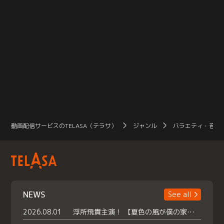
動画配信サービスのTELASA（テラサ）
ジャンル
バラエティ・音楽
NEWS
See all
2026.08.01
浮所飛貴主演！ 【夏色の風が僕の家にやってきた】 本日よりテラサで独占配信スタート！