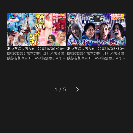
groupが中津からあげを食べ尽く
県で地獄級の癒やし体験！？温泉施
す！からあげ専門店が軒を連ねる中
設の社長から『日々忙しいみなさん
津市で各店舗のこだわり当てクイズ
に地獄級の癒やしを味わってほし
に挑戦！1店舗目、見事正解した正
い』と言われ、大喜びのAぇ!
門だったが、なぜか即席一発ギャグ
group。温泉でしっかりと癒やされ
を披露する羽目に…正門のギャグに
たメンバーに、より地獄体験をと与
末澤は「気持ち悪いギャグ」と一
えられたのは「湯けむりサスペンス
蹴！
地獄」。
あっちこっちAぇ!（2026/06/06放送分）第85話
あっちこっちAぇ!（2026/05/30放送分）第84話
EPISODE85 熊本の旅（2）／未公開
EPISODE84 熊本の旅（1）／未公開
映像を加えたTELASA特別版。Aぇ!
映像を加えたTELASA特別版。Aぇ!
groupが心優しい商店街で借り物競
groupが実験台に！？熊本県の天草
走！正門小島ペア、末澤佐野ペアに
をドローンの聖地にしたい社長のお
分かれて服を借りてコーディネート
手伝いで、ドローンの新たな可能性
対決！オシャレ番長・小島が正門を
を追求する実験を行うことに。ドロ
モデルに服装を選ぶ。人気漫画
ーンを使ったクイズでは、簡単な数
「NANA」の世界観を表現したコー
式に正門・佐野が悪戦苦闘！？さら
1
ディネートに一同大絶賛！？
にドローンを幽霊やモンスターに見
立てて、ホラー映画のワンシーンを
撮影！