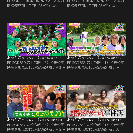
EPISODE91 和歌山の旅（2）／未公
EPISODE90 和歌山の旅（1）／未公
開映像を加えたTELASA特別版。小
開映像を加えたTELASA特別版。小
島健の誕生日企画、第2弾！小島が
島健27歳の誕生日を和歌山市が盛大
今、絶対に欲しいプレゼント“模造
に祝福！和歌山グルメでおもてなし
刀”をかけたゲームに挑戦！和歌山
をする誕生日企画。1軒目は小島の
の特産品が描かれたトランプを使
大好物、和歌山ラーメンのお店へ。
い、ジョーカーを引かなければゲー
ラーメンを堪能した上に、お店から
ムクリアとなる中、小島は脅威の引
誕生日プレゼントとして最新ゲーム
きを見せる！？さらに、手だけを見
機を用意してもらうおもてなしぶり
て…。
にメンバーから不満続出！？
あっちこっちAぇ!（2026/07/04放送分）第89話
あっちこっちAぇ!（2026/06/27放送分）第88話
EPISODE89 岩手の旅（2）／未公開
EPISODE88 岩手の旅（1）／未公開
映像を加えたTELASA特別版。Aぇ!
映像を加えたTELASA特別版。
groupが体を張ってカッパになりき
『祝！デビュー2周年特別企画メン
る！？「カッパに会いたい」と25年
バーの願いを叶えよう』。これまで
間探し続けるカッパおじさんの夢を
体を張って番組を盛り上げてくれた
叶えるため、カッパに変身！頭の皿
メンバーのご褒美企画。第一弾は小
の水がなくなったら弱ってしまうの
島が「タイムリーヒットを打ちた
は本当なのか、生態を再現するた
い」という願いを叶えるため、3イ
め、水の入ったボウルを頭の上に乗
ニング攻撃のみの特別ルールで地元
せた縄跳びに挑戦。
中学生と対決！
あっちこっちAぇ!（2026/06/20放送分）第87話
あっちこっちAぇ!（2026/06/13放送分）第86話
EPISODE87 大分の旅（2）／未公開
EPISODE86 大分の旅（1）／未公開
映像を加えたTELASA特別版。Aぇ!
映像を加えたTELASA特別版。大分