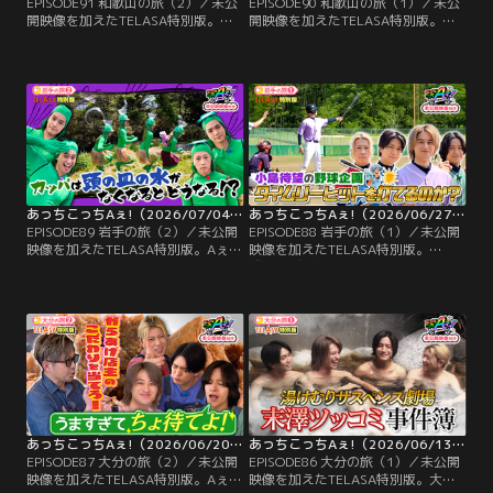
EPISODE91 和歌山の旅（2）／未公
EPISODE90 和歌山の旅（1）／未公
開映像を加えたTELASA特別版。小
開映像を加えたTELASA特別版。小
島健の誕生日企画、第2弾！小島が
島健27歳の誕生日を和歌山市が盛大
今、絶対に欲しいプレゼント“模造
に祝福！和歌山グルメでおもてなし
刀”をかけたゲームに挑戦！和歌山
をする誕生日企画。1軒目は小島の
の特産品が描かれたトランプを使
大好物、和歌山ラーメンのお店へ。
い、ジョーカーを引かなければゲー
ラーメンを堪能した上に、お店から
ムクリアとなる中、小島は脅威の引
誕生日プレゼントとして最新ゲーム
きを見せる！？さらに、手だけを見
機を用意してもらうおもてなしぶり
て…。
にメンバーから不満続出！？
あっちこっちAぇ!（2026/07/04放送分）第89話
あっちこっちAぇ!（2026/06/27放送分）第88話
EPISODE89 岩手の旅（2）／未公開
EPISODE88 岩手の旅（1）／未公開
映像を加えたTELASA特別版。Aぇ!
映像を加えたTELASA特別版。
groupが体を張ってカッパになりき
『祝！デビュー2周年特別企画メン
る！？「カッパに会いたい」と25年
バーの願いを叶えよう』。これまで
間探し続けるカッパおじさんの夢を
体を張って番組を盛り上げてくれた
叶えるため、カッパに変身！頭の皿
メンバーのご褒美企画。第一弾は小
の水がなくなったら弱ってしまうの
島が「タイムリーヒットを打ちた
は本当なのか、生態を再現するた
い」という願いを叶えるため、3イ
め、水の入ったボウルを頭の上に乗
ニング攻撃のみの特別ルールで地元
せた縄跳びに挑戦。
中学生と対決！
あっちこっちAぇ!（2026/06/20放送分）第87話
あっちこっちAぇ!（2026/06/13放送分）第86話
EPISODE87 大分の旅（2）／未公開
EPISODE86 大分の旅（1）／未公開
映像を加えたTELASA特別版。Aぇ!
映像を加えたTELASA特別版。大分