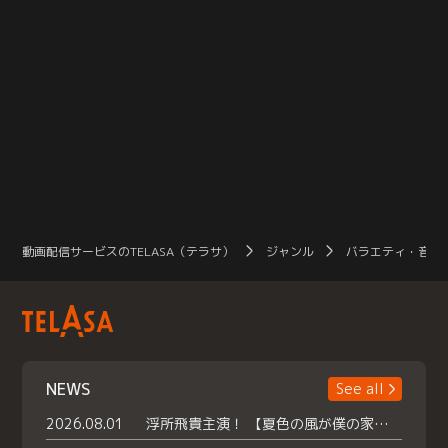
動画配信サービスのTELASA（テラサ）
ジャンル
バラエティ・音楽
NEWS
See all
2026.08.01
浮所飛貴主演！ 【夏色の風が僕の家にやってきた】 本日よりテラサで独占配信スタート！