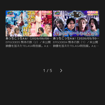
groupが中津からあげを食べ尽く
県で地獄級の癒やし体験！？温泉施
す！からあげ専門店が軒を連ねる中
設の社長から『日々忙しいみなさん
津市で各店舗のこだわり当てクイズ
に地獄級の癒やしを味わってほし
に挑戦！1店舗目、見事正解した正
い』と言われ、大喜びのAぇ!
門だったが、なぜか即席一発ギャグ
group。温泉でしっかりと癒やされ
を披露する羽目に…正門のギャグに
たメンバーに、より地獄体験をと与
末澤は「気持ち悪いギャグ」と一
えられたのは「湯けむりサスペンス
蹴！
地獄」。
あっちこっちAぇ!（2026/06/06放送分）第85話
あっちこっちAぇ!（2026/05/30放送分）第84話
EPISODE85 熊本の旅（2）／未公開
EPISODE84 熊本の旅（1）／未公開
映像を加えたTELASA特別版。Aぇ!
映像を加えたTELASA特別版。Aぇ!
groupが心優しい商店街で借り物競
groupが実験台に！？熊本県の天草
走！正門小島ペア、末澤佐野ペアに
をドローンの聖地にしたい社長のお
分かれて服を借りてコーディネート
手伝いで、ドローンの新たな可能性
対決！オシャレ番長・小島が正門を
を追求する実験を行うことに。ドロ
モデルに服装を選ぶ。人気漫画
ーンを使ったクイズでは、簡単な数
「NANA」の世界観を表現したコー
式に正門・佐野が悪戦苦闘！？さら
1
ディネートに一同大絶賛！？
にドローンを幽霊やモンスターに見
立てて、ホラー映画のワンシーンを
撮影！