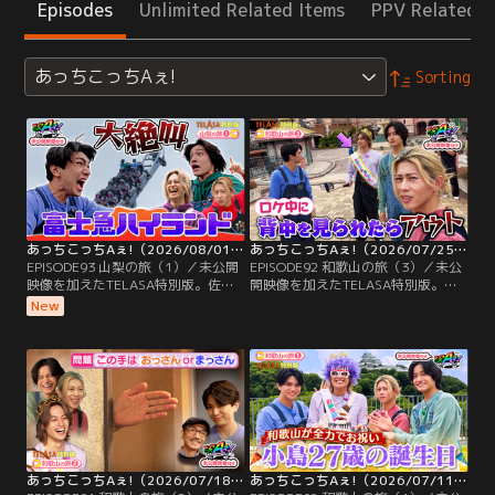
Episodes
Unlimited Related Items
PPV Related I
あっちこっちAぇ!
Sorting
あっちこっちAぇ!（2026/08/01放送分）第93話
あっちこっちAぇ!（2026/07/25放送分）第92話
EPISODE93 山梨の旅（1）／未公開
EPISODE92 和歌山の旅（3）／未公
映像を加えたTELASA特別版。佐野
開映像を加えたTELASA特別版。小
が絶叫アトラクションの実験台に！
島健の誕生日企画がついに完結！和
New
過去、番組で何を仕掛けても心拍数
歌山県の名産・生まぐろをたっぷり
が上がらなかった氷の心臓を持つ佐
使った超高級海鮮丼を食べる小島。
野は、富士急ハイランドのアトラク
おいしさのあまり、海に向かって大
ションでドキドキするのか実験を行
絶叫！すると、まさかの反応が返っ
うことに！急旋回が人気のバイク型
てくる！？さらに、誕生日プレゼン
ジェットコースターでは、予想外の
トをゲットするため…。
動きに大絶叫！
あっちこっちAぇ!（2026/07/18放送分）第91話
あっちこっちAぇ!（2026/07/11放送分）第90話