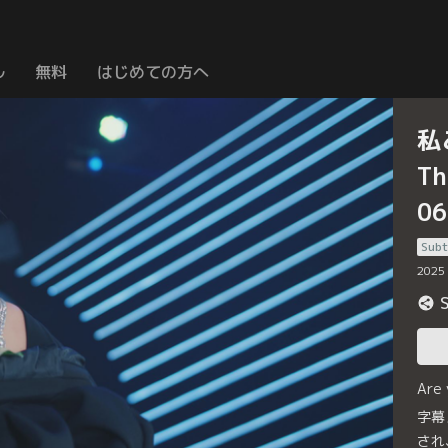
ル
無料
はじめての方へ
私
Th
0
Subt
2025
Are
字幕
され