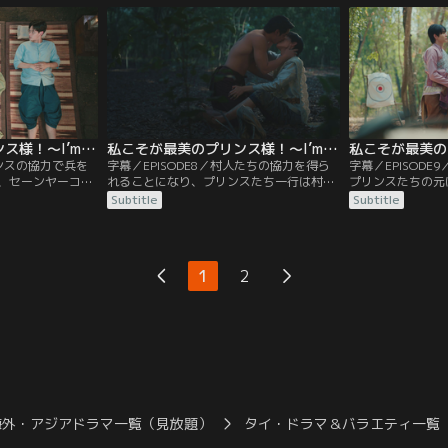
買い物に行くこと
ンの家に隠れることにする。そこでプリン
は逃げることを拒
ちから変な目で見
スは、バンジョンとウォーラデートの関係
由を話そうとしな
…。
について新たな情報を知り…。
は、自ら同じろう
私こそが最美のプリンス様！～I’m The Most Beautiful Count～ 第07話／字幕
私こそが最美のプリンス様！～I’m The Most Beautiful Count～ 第08話／字幕
リンスの協力で兵を
字幕／EPISODE8／村人たちの協力を得ら
字幕／EPISOD
、セーンヤーコー
れることになり、プリンスたち一行は村の
プリンスたちの元
足りず、遠くの村
宴に参加する。しかし、踊りが苦手なコー
コーンが攻め入っ
Subtitle
Subtitle
ことに。しかし、
ソンは楽しげに踊るバンジョンとプリンス
少ない兵ながらも
プリンスに好かれ
に耐えられず、プリンスを森へ連れ去る。
倒していく。しか
さらにチャイヤチ
そこでコーソンはプリンスに改めて思いを
救ったバンジョン
し、浮かれる一行
伝えて気持ちを確認するが、あることが気
る。一方、チャイ
1
2
。
になるプリンスは…。
コーンと対峙する
海外・アジアドラマ一覧（見放題）
タイ・ドラマ＆バラエティ一覧