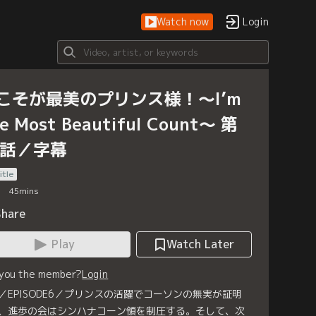
Watch now
Login
こそが最美のプリンス様！～I’m
e Most Beautiful Count～ 第
6話／字幕
itle
45
mins
Share
Play
Watch Later
 you the member?
Login
／EPISODE6／プリンスの活躍でコーソンの無実が証明
、進歩の会はシンハナコーン領を制圧する。そして、次