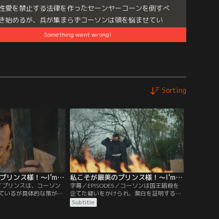
性愛を禁止する法律を作ったセーンヤーコーンを倒すべ
き始めるが、兵が集まらずコーソンは頭を悩ませてい
そんなコーソンから案を出すよう頼まれたプリンスは、
Something went wrong!
方法を思いつき…。
es:
私こそが最美のプリンス様！～I’m The Most
utiful C…
Sorting
私こそが最美のプリンス様！～I’m The Most Beautiful Count～ 第04話／字幕
私こそが最美のプリンス様！～I’m The Most Beautiful Count～ 第05話／字幕
E4／プリンスは、コーソン
字幕／EPISODE5／コーソンは国王暗殺を
ているが具体的な策がな
企てた疑いをかけられ、潔白を証明するた
チェートから明かされ
めに火渡り儀式に参加させられることにな
Subtitle
ソンを脱獄させようとろ
る。そんな中、プリンスはコーソンを救う
ンス。しかし、コーソン
ため、ある策を思いつく。そして儀式の