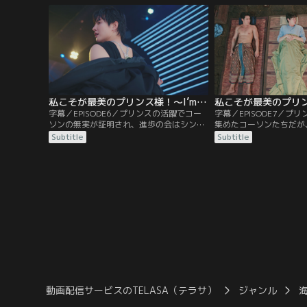
男として目を覚ます。戸惑うプリンスだ
コーソンと2人で市場へ
が、ウォーラデートは失恋して服毒自殺を
に。しかし、市場の人た
図ったらしいと聞き…。
られていることに気付き
私こそが最美のプリンス様！～I’m The Most Beautiful Count～ 第06話／字幕
字幕／EPISODE6／プリンスの活躍でコー
字幕／EPISODE7／プ
ソンの無実が証明され、進歩の会はシンハ
集めたコーソンたちだが
ナコーン領を制圧する。そして、次は同性
ンと戦うには兵力がまだ
Subtitle
Subtitle
愛を禁止する法律を作ったセーンヤーコー
へ協力を頼みに出かける
ンを倒すべく動き始めるが、兵が集まらず
旅行気分のプリンスや、
コーソンは頭を悩ませていた。そんなコー
ようとするバンジョン、
ソンから案を出すよう頼まれたプリンス
ェートとジェートも合流
は、ある方法を思いつき…。
にいらだつコーソンは…
動画配信サービスのTELASA（テラサ）
ジャンル