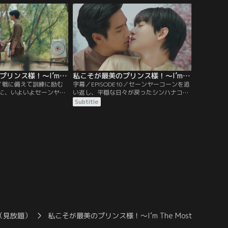
否し、いくら聞いても理
日、民衆に紛れて作戦開始を待ち構えるバ
い。腹を立てたプリンス
ンジョンたちの前に、黒装束に身を包んだ
屋に入り…。
プリンスが現れ…。
私こそが最美のプリンス様！～I’m The Most Beautiful Count～ 第09話／字幕
私こそが最美のプリンス様！～I’m The Most Beautiful Count～ 第10話／字幕
E9／戦に備えて訓練に励む
字幕／EPISODE10／セーンヤーコーンを追
に、いよいよセーンヤー
い返し、平穏な日々が戻ったシンハナコー
てくる。プリンスたちは
ン。しかし、気に入らないことがあると相
Subtitle
巧みに戦い、皆で敵兵を
変わらず乱暴な手段に出るコーソンに、プ
し、プリンスのピンチを
リンスは呆れ果ててしまう。ケンカ別れし
に、敵の刃が襲いかか
て別々の場所で夜を過ごした2人は、自分
ヤチェートはセーンヤー
の気持ちを見つめ直す。翌日、それぞれの
ことになり…。
決心を胸に再会した2人は…。
（見放題）
私こそが最美のプリンス様！～I’m The Most Beautiful