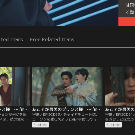
は同
く動
た。
ある
Seri
ated Items
Free Related Items
Bea
私こそが最美のプリンス様！～I’m The Most Beautiful Count～ 第02話／字幕
私こそが最美のプリンス様！～I’m The Most Beautiful Count～ 第03話／字幕
ンジョンが何かを隠
字幕／EPISODE3／チャイヤチェートは、
字幕／EPISOD
スは、彼の家を訪
コーソンを捕らえようと森へ向かうウォー
を救おうとは思っ
バンジョンと何か
ラデートの父についていき、わざと足を引
いことをチャイヤ
Subtitle
Subtitle
った。バンジョン
っ張る。一方、追っ手から間一髪で逃れた
る。そこで、コー
ったプリンスは、
プリンスとコーソンは、森を出てバンジョ
う屋を訪れたプリ