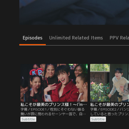
Episodes
Unlimited Related Items
PPV Rel
私こそが最美のプリンス様！～I’m The Most Beautiful Count～ 第01話／字幕
字幕／EPISODE1／性別にそぐわない振る
字幕／EPISODE2／バ
舞いが罪に問われるセーンヤー国で、自分
していると思ったプリン
らしく歌手活動をしていたプリンス。ある
れる。すると、そこには
Subtitle
Subtitle
日、プリンスは突然意識を失い、数百年前
を話すコーソンの姿があ
のタナープラ王国でウォーラデートという
の家に泊まれることにな