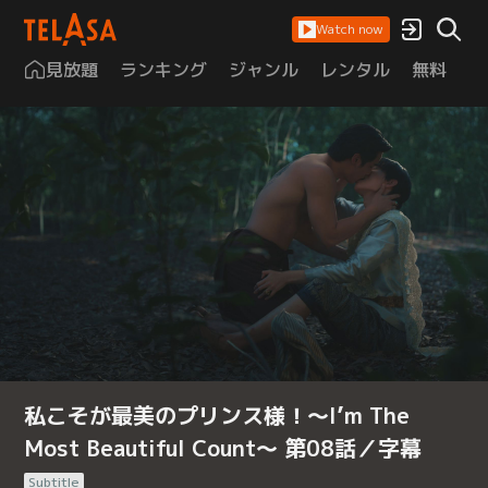
Watch now
見放題
ランキング
ジャンル
レンタル
無料
は
私こそが最美のプリンス様！～I’m The
Most Beautiful Count～ 第08話／字幕
Subtitle