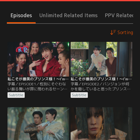
Episodes
Unlimited Related Items
PPV Related I
Sorting
私こそが最美のプリンス様！～I’m The Most Beautiful Count～ 第01話／字幕
私こそが最美のプリンス様！～I’m The Most Beautiful Count～ 第02話／字幕
字幕／EPISODE1／性別にそぐわな
字幕／EPISODE2／バンジョンが何
い振る舞いが罪に問われるセーンヤ
かを隠していると思ったプリンス
ー国で、自分らしく歌手活動をして
は、彼の家を訪れる。すると、そこ
Subtitle
Subtitle
いたプリンス。ある日、プリンスは
にはバンジョンと何かを話すコーソ
突然意識を失い、数百年前のタナー
ンの姿があった。バンジョンの家に
プラ王国でウォーラデートという男
泊まれることになったプリンスは、
として目を覚ます。戸惑うプリンス
コーソンと2人で市場へ買い物に行
だが、ウォーラデートは失恋して服
くことに。しかし、市場の人たちか
毒自殺を図ったらしいと聞き…。
ら変な目で見られていることに気付
き…。