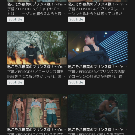
私こそが最美のプリンス様！～I’m The Most Beautiful Count～ 第03話／字幕
私こそが最美のプリンス様！～I’m The Most Beautiful Count～ 第04話／字幕
字幕／EPISODE3／チャイヤチェー
字幕／EPISODE4／プリンスは、コ
トは、コーソンを捕らえようと森へ
ーソンを救おうとは思っているが具
向かうウォーラデートの父について
体的な策がないことをチャイヤチェ
Subtitle
Subtitle
いき、わざと足を引っ張る。一方、
ートから明かされる。そこで、コー
追っ手から間一髪で逃れたプリンス
ソンを脱獄させようとろう屋を訪れ
とコーソンは、森を出てバンジョン
たプリンス。しかし、コーソンは逃
の家に隠れることにする。そこでプ
げることを拒否し、いくら聞いても
リンスは、バンジョンとウォーラデ
理由を話そうとしない。腹を立てた
ートの関係について新たな情報を知
プリンスは、自ら同じろう屋に入
り…。
り…。
私こそが最美のプリンス様！～I’m The Most Beautiful Count～ 第05話／字幕
私こそが最美のプリンス様！～I’m The Most Beautiful Count～ 第06話／字幕
字幕／EPISODE5／コーソンは国王
字幕／EPISODE6／プリンスの活躍
暗殺を企てた疑いをかけられ、潔白
でコーソンの無実が証明され、進歩
を証明するために火渡り儀式に参加
の会はシンハナコーン領を制圧す
Subtitle
Subtitle
させられることになる。そんな中、
る。そして、次は同性愛を禁止する
プリンスはコーソンを救うため、あ
法律を作ったセーンヤーコーンを倒
る策を思いつく。そして儀式の日、
すべく動き始めるが、兵が集まらず
民衆に紛れて作戦開始を待ち構える
コーソンは頭を悩ませていた。そん
バンジョンたちの前に、黒装束に身
なコーソンから案を出すよう頼まれ
を包んだプリンスが現れ…。
たプリンスは、ある方法を思いつ
き…。
私こそが最美のプリンス様！～I’m The Most Beautiful Count～ 第07話／字幕
私こそが最美のプリンス様！～I’m The Most Beautiful Count～ 第08話／字幕
字幕／EPISODE7／プリンスの協力
字幕／EPISODE8／村人たちの協力