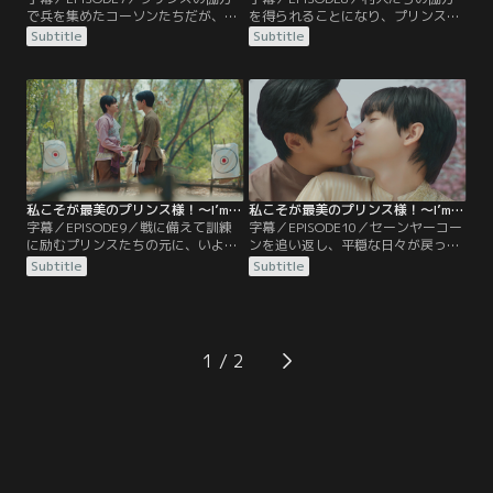
で兵を集めたコーソンたちだが、セ
を得られることになり、プリンスた
ーンヤーコーンと戦うには兵力がま
ち一行は村の宴に参加する。しか
Subtitle
Subtitle
だ足りず、遠くの村へ協力を頼みに
し、踊りが苦手なコーソンは楽しげ
出かけることに。しかし、旅行気分
に踊るバンジョンとプリンスに耐え
のプリンスや、プリンスに好かれよ
られず、プリンスを森へ連れ去る。
うとするバンジョン、さらにチャイ
そこでコーソンはプリンスに改めて
ヤチェートとジェートも合流し、浮
思いを伝えて気持ちを確認するが、
かれる一行にいらだつコーソン
あることが気になるプリンスは…。
は…。
私こそが最美のプリンス様！～I’m The Most Beautiful Count～ 第09話／字幕
私こそが最美のプリンス様！～I’m The Most Beautiful Count～ 第10話／字幕
字幕／EPISODE9／戦に備えて訓練
字幕／EPISODE10／セーンヤーコー
に励むプリンスたちの元に、いよい
ンを追い返し、平穏な日々が戻った
よセーンヤーコーンが攻め入ってく
シンハナコーン。しかし、気に入ら
Subtitle
Subtitle
る。プリンスたちは少ない兵ながら
ないことがあると相変わらず乱暴な
も巧みに戦い、皆で敵兵を倒してい
手段に出るコーソンに、プリンスは
く。しかし、プリンスのピンチを救
呆れ果ててしまう。ケンカ別れして
ったバンジョンに、敵の刃が襲いか
別々の場所で夜を過ごした2人は、
かる。一方、チャイヤチェートはセ
自分の気持ちを見つめ直す。翌日、
1
ーンヤーコーンと対峙することにな
それぞれの決心を胸に再会した2人
り…。
は…。