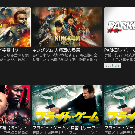
南の破天荒なベテ
敗により左遷されていた南の破天荒なベテ
修行を経て山を下
、現場復帰をかけ
ラン刑事カン・ジンテは、現場復帰をかけ
襄（ユン・シャン
人は2度目のタッグ
相棒に志願する。実は2人は2度目のタッグ
いものの、飛び抜
で…。
け神速で動ける技
に一族が殺された
獄中の恩人を救い
しき女侠客・舒亜
と出会って手を組
金十両（ジンシー
ン・ビャオ）や、
り息子・蘇鳴玉（
ファイナル・プラン／字幕【リーアム・ニーソン主演】
キングダム 大将軍の帰還
PARKER／パ
に加わり、一行は
あらゆる金庫を爆
忘れられない戦いが始まる。秦と趙の全て
字幕／犯行の為だ
続ける。一族の復
だったが、偶然に
を懸けた＜馬陽の戦い＞で、敵将を討った
み、大金が集まる
すためには周囲の
に落ち、過去を捨
信たちの前に現れた、趙国の総大将・ホウ
したパーカー。見
Subtitle
襄だったが、次第
たいと願う。彼は
煖。致命傷を負った信と飛信隊は決死の脱
組はパーカーに瀕
しかし裏切りの気
FBIに出頭する
出劇を試みる。一方で戦局を見守っていた
を奪って逃走。な
心を引き裂き…。
ターの盗んできた
王騎は、劣勢を覆すべく戦地に舞い戻っ
復計画を企てたパ
実々のせめぎ合い
も危険に晒され
た。馬陽の地で忘れられない戦いが始ま
中に出会ったレス
凌淵の侠客たちが
、すべてにケリを
る。
復讐劇を開始する
かり合う江湖の物
彼の命を狙う最凶
た…
レッド・ブレイク／字幕【タイリース・ギブソン主演】
フライト・ゲーム／吹替【リーアム・ニーソン主演】
ーで元海兵隊員の
吹替／『96時間』リーアム・ニーソン主
字幕／『96時間