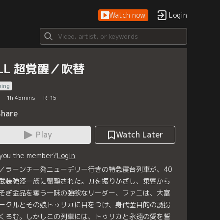
Watch now
Login
ILL 超覚醒／吹替
bing
1
h
45
mins
R-15
Share
Play
Watch Later
 you the member?
Login
／ラーンチー発ニューデリー行きの特急寝台列車が、40
武装強盗一族に襲撃された。刀を振りかざし、乗客から
そぎ金品を奪う一味の強欲なリーダー、ファニは、大富
ークルとその娘トゥリカに目をつけ、身代金目的の誘拐
くろむ。しかしこの列車には、トゥリカと永遠の愛を誓