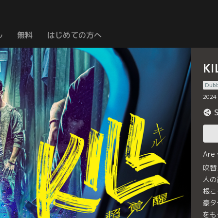
ル
無料
はじめての方へ
K
Dub
2024
Are
吹替
人の
根こ
豪タ
をも