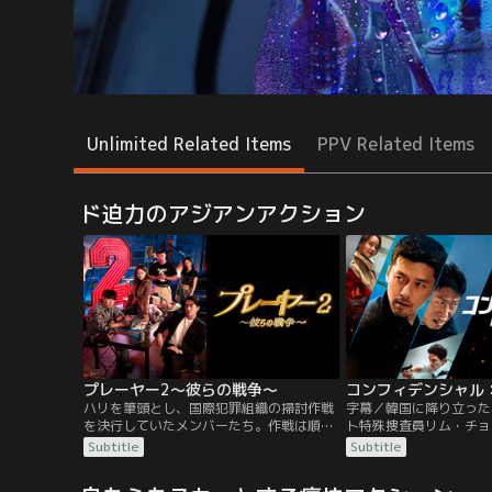
Unlimited Related Items
PPV Related Items
ド迫力のアジアンアクション
プレーヤー2～彼らの戦争～
ハリを筆頭とし、国際犯罪組織の掃討作戦
字幕／韓国に降り立った
を決行していたメンバーたち。作戦は順調
ト特殊捜査員リム・チョ
に進んでいたが、彼らは単なる犯罪者では
務は、北から逃亡した国
Subtitle
Subtitle
なかった。作戦は失敗し、組織のボスによ
ダーと消えた10億ドル
りドライバー・アリョンを失ってしまう。
「国際共助捜査」の要請