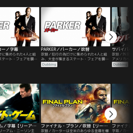
りた雲台の若き門人・雲
）は、武術は全くできな
けた才知と十呼吸の間だ
を併せ持つ青年。15年前
事件の真相を探るため、
出そうとした雲襄は、美
男（シュー・ヤーナン）
むことに。凄腕の剣客・
リャン）こと金彪（ジ
侠客に憧れる富商の跡取
スー・ミンユー）も仲間
ーカー／字幕
PARKER／パーカー／吹替
刺客に狙われながら旅を
けに集められた4人と組
吹替／犯行の為だけに集められた4人と組
吹替／外交
讐（ふくしゅう）を果た
ステート・フェアを襲撃
み、大金が集まるステート・フェアを襲撃
アメリカへの
者を躊躇なく利用する雲
事強奪に成功するも4人
したパーカー。見事強奪に成功するも4人
月29日、ケ
Dubbing
Dubbing
に亜男に惹かれていく。
死の重傷を負わせ分け前
組はパーカーに瀕死の重傷を負わせ分け前
が、その直
配と深まる疑念が2人の
んとか一命を取り留め報
を奪って逃走。なんとか一命を取り留め報
者としてア
敵味方が入り乱れ、虚々
ーカーは、4人組の追跡
復計画を企てたパーカーは、4人組の追跡
真犯人であ
が続く中、やがて宿敵・
リー を巻き込み、壮絶な
中に出会ったレスリー を巻き込み、壮絶な
亡を続けな
現れる。刃と知略がぶつ
ーしかし、その背後には
復讐劇を開始するーしかし、その背後には
にテロの脅
語の結末は…。
の刺客が息を潜めてい
彼の命を狙う最凶の刺客が息を潜めてい
女は100万
た…
フライト・ゲーム／字幕【リーアム・ニーソン主演】
ファイナル・プラン／吹替【リーアム・ニーソン主演】
』リーアム・ニーソン主
吹替／カーターは全米のあらゆる金庫を爆
字幕／カー