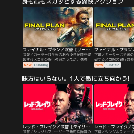
身も心もスカッとする痛快アクション
アリョンを追悼するメンバーの前に現れた
敗により左遷されていた
のは彼女の妹、チャ・ジェイ。ハリがジェ
ラン刑事カン・ジンテは
イを止めるも、ジェイは屈せず、プレーヤ
相棒に志願する。実は2
ーたちの新しいメンバーに加わることに。
で…。
ジェイを除いたメンバー、ハリ、ジヌン、
ビョンミンが韓国で指名手配中であること
から、プレーヤーは海外を舞台にアリョン
を殺したやつらの復讐を計画。そこへ謎の
女、スミンが現れ、ある提案をしてくる。
ファイナル・プラン／吹替【リーアム・ニーソン主演】
吹替／カーターは全米のあらゆる金庫を爆
字幕／カーターは全米の
破するスゴ腕の銀行強盗だったが、偶然に
破するスゴ腕の銀行強盗
出会った女性アニーと恋に落ち、過去を捨
出会った女性アニーと恋
New
Dubbing
New
Subtitle
て新たな一歩を踏み出したいと願う。彼は
て新たな一歩を踏み出し
すべての罪を告白するべくFBIに出頭する
すべての罪を告白するべく
味方はいらない。1人で敵に立ち向かう!
が、2人の捜査官はカーターの盗んできた
が、2人の捜査官はカー
金を横領し、彼もアニーも危険に晒され
金を横領し、彼もアニー
る。カーターは愛のため、すべてにケリを
る。カーターは愛のため
つけるため…。
つけるため…。
レッド・ブレイク／吹替【タイリース・ギブソン主演】
吹替／シングルファーザーで元海兵隊員の
字幕／シングルファーザ