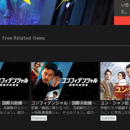
い合
た。
Free Related Items
コンフィデンシャル：国際共助捜査／字幕【ヒョンビン＋ユ・ヘジン】
コンフィデンシャル：国際共助捜査／吹替【ヒョンビン＋ユ・ヘジン】
ユン・シャン伝
、北朝鮮のエリー
吹替／韓国に降り立った、北朝鮮のエリー
侠客たちが暗躍す
ルリョン。彼の任
ト特殊捜査員リム・チョルリョン。彼の任
うこ）に存在した
際犯罪組織のリー
務は、北から逃亡した国際犯罪組織のリー
ん）”は、武闘派の
Dubbing
Subtitle
を追うこと。北から
ダーと消えた10億ドルを追うこと。北から
ん）”と、商いを
があり、捜査の失
「国際共助捜査」の要請があり、捜査の失
たい）”に分裂し