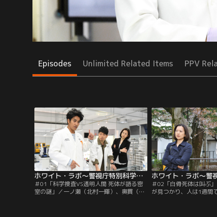
Episodes
Unlimited Related Items
PPV Rel
ホワイト・ラボ～警視庁特別科学捜査班～ 第01話
＃01「科学捜査VS透明人間 死体が語る密
＃02「白骨死体は叫ぶ
室の謎」／一ノ瀬（北村一輝）、奥貫（宮
が見つかり、人は1週間
迫博之）、本田（谷原章介）、山根（薮宏
断言する一ノ瀬（北村一
太）ら科学オタク揃いのホワイト・ラボに
の一部と行方不明の相沢
神山班長（和久井映見）が着任。最初の事
を照合するが、一致せず