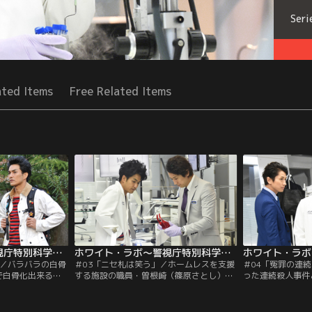
Seri
ated Items
Free Related Items
ホワイト・ラボ～警視庁特別科学捜査班～ 第02話
ホワイト・ラボ～警視庁特別科学捜査班～ 第03話
」／バラバラの白骨
＃03「ニセ札は笑う」／ホームレスを支援
＃04「冤罪の連
で白骨化出来ると
する施設の職員・曽根崎（篠原さとし）が
った連続殺人事件
輝）。そこで、骨
殺された。現場に散らばり、口の中にも押
発生した。5年前
（阿部力）の写真
し込まれていた1万円札が気になる一ノ瀬
（和久井映見）は
…。
（北村一輝）は調査を進める。
（山崎銀之丞）の