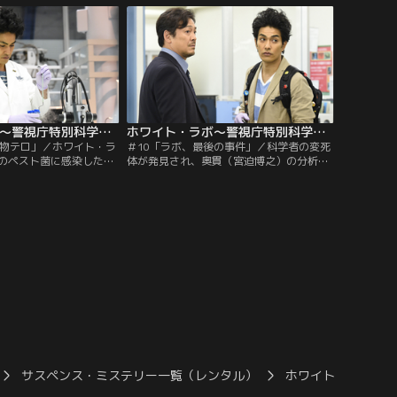
ホワイト・ラボ～警視庁特別科学捜査班～ 第09話
ホワイト・ラボ～警視庁特別科学捜査班～ 第10話
生物テロ」／ホワイト・ラ
＃10「ラボ、最後の事件」／科学者の変死
のペスト菌に感染した神
体が発見され、奥貫（宮迫博之）の分析で
は発病すれば1時間以内
死因はアコニチン中毒死と判明。何かを口
。唯一、外出していた本
にした形跡はない。一ノ瀬（北村一輝）は
捜査を始めるが…。
被害者の自宅であるモノを発見し…。
サスペンス・ミステリー一覧（レンタル）
ホワイト・ラボ～