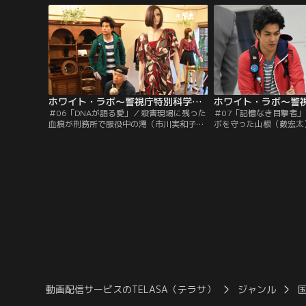
件現場へ向かう。
ホワイト・ラボ～警視庁特別科学捜査班～ 第06話
＃06「DNAが語る愛」／殺害現場に残った
＃07「記憶なき目撃者
血痕が刑務所で服役中の澪（市川実和子）
ボを守った山根（薮宏太
のDNAと同じだった。一ノ瀬（北村一輝）
されたか疑問を持つ神山
はテレポーテーション説を持ち出し、刑務
一方、一ノ瀬（北村一輝
所の映像を確認すると…。
おばあさん（草村礼子）
動画配信サービスのTELASA（テラサ）
ジャンル