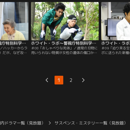
ホワイト・ラボ～警視庁特別科学捜査班～ 第07話
ホワイト・ラボ～警視庁特別科学捜査班～ 第08話
」／ハッカーからラ
＃08「おしゃべりな死体」／通常の刃物に
＃09「迫り来る
）だが、なぜ攻撃
用いられない物質が女性の遺体の傷口から
ボに送られた新種
（和久井映見）。
検出され、一ノ瀬（北村一輝）らが調べる
山（和久井映見）
）の前に見知らぬ
と恋人の少年も殺害されていた。現場の紙
に死亡するという
が…。
切れから、ある大学教授が浮かび…。
田（谷原章介）は
1
2
国内ドラマ一覧（見放題）
サスペンス・ミステリー一覧（見放題）