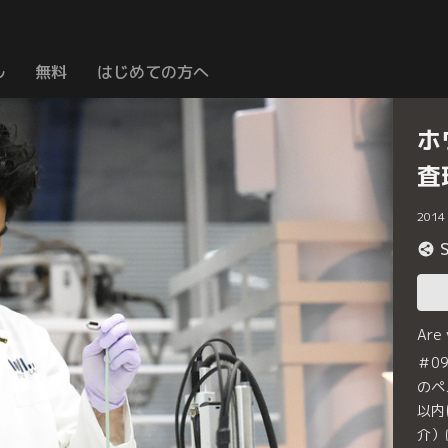
ル
無料
はじめての方へ
ホ
査
2014
Are
＃0
のペ
以内
介）