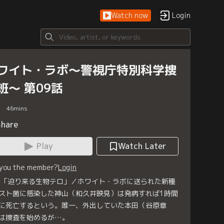
Watch now
Login
ワイト・ラボ～警視庁特別科学捜
班～ 第09話
46
mins
Share
Play
Watch Later
 you the member?
Login
9「迫り来る生物テロ」／ホワイト・ラボに送られた新種
スト菌に感染した神山（和久井映見）は発病すれば1時間
に死亡するという。唯一、外出していた本田（谷原章
は捜査を始めるが…。