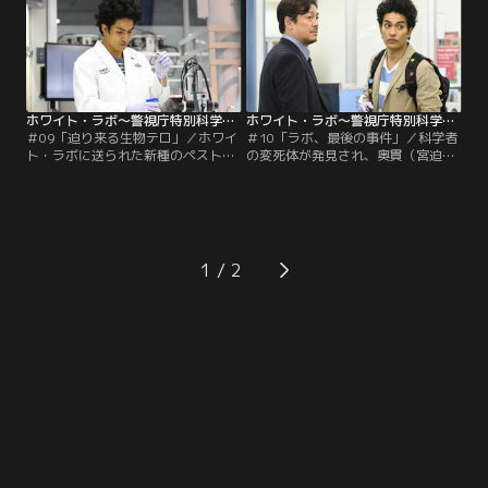
ホワイト・ラボ～警視庁特別科学捜査班～ 第09話
ホワイト・ラボ～警視庁特別科学捜査班～ 第10話
＃09「迫り来る生物テロ」／ホワイ
＃10「ラボ、最後の事件」／科学者
ト・ラボに送られた新種のペスト菌
の変死体が発見され、奥貫（宮迫博
に感染した神山（和久井映見）は発
之）の分析で死因はアコニチン中毒
病すれば1時間以内に死亡するとい
死と判明。何かを口にした形跡はな
う。唯一、外出していた本田（谷原
い。一ノ瀬（北村一輝）は被害者の
章介）は捜査を始めるが…。
自宅であるモノを発見し…。
1