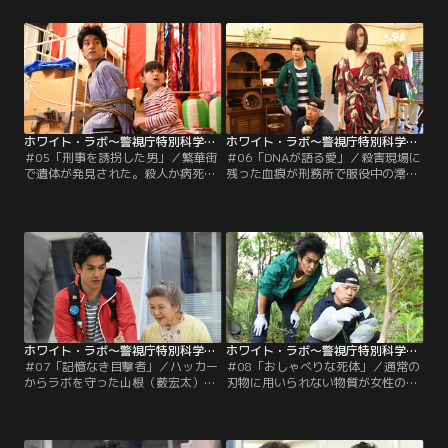
1万円札が気になる一ノ瀬（北村一
は、当時の被疑者・野島（山崎銀之
輝）は調査を進める。
丞）の犯行だと直感するが…。
ホワイト・ラボ～警視庁特別科学捜査班～ 第05話
ホワイト・ラボ～警視庁特別科学捜査班～ 第06話
＃05「刑事を誘拐した男」／繁華街
＃06「DNAが語る愛」／殺害現場に
で遺体が発見された。殺人か病死か
残った血痕が刑務所で服役中の澪
調べるうちに、華村（吉田羊）の娘
（市川実和子）のDNAと同じだっ
が誘拐される事件に遭遇するラボの
た。一ノ瀬（北村一輝）はテレポー
面々。しかも子供と一緒に一ノ瀬
テーション説を持ち出し、刑務所の
（北村一輝）も誘拐され…。
映像を確認すると…。
ホワイト・ラボ～警視庁特別科学捜査班～ 第07話
ホワイト・ラボ～警視庁特別科学捜査班～ 第08話
＃07「記憶なき目撃者」／ハッカー
＃08「おしゃべりな死体」／通常の
からラボを守った山根（薮宏太）だ
刃物に用いられない物質が女性の遺
が、なぜ攻撃されたか疑問を持つ神
体の傷口から検出され、一ノ瀬（北
山（和久井映見）。一方、一ノ瀬
村一輝）らが調べると恋人の少年も
（北村一輝）の前に見知らぬおばあ
殺害されていた。現場の紙切れか
さん（草村礼子）が…。
ら、ある大学教授が浮かび…。