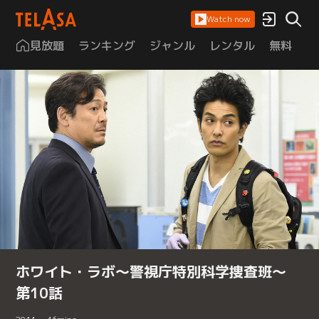
Watch now
見放題
ランキング
ジャンル
レンタル
無料
は
ホワイト・ラボ～警視庁特別科学捜査班～
第10話