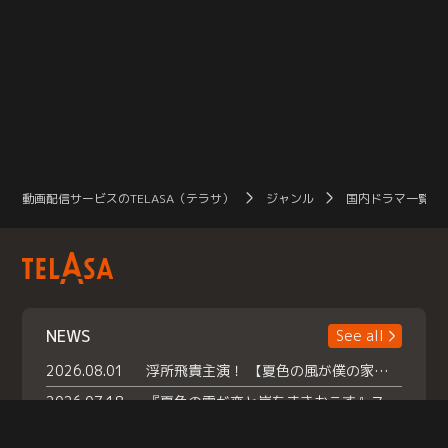
動画配信サービスのTELASA（テラサ）
ジャンル
国内ドラマ一覧（
NEWS
See all
2026.08.01
浮所飛貴主演！ 【夏色の風が僕の家にやってきた】 本日よりテラサで独占配信スタート！
2026.07.18
『夏色の雲が恋と嵐をまきおこす』スペシャルメイキング 【Part1】2026年７月18日（土）23時30分～配信スタート！話題のシーンの裏側を大公開！豪華キャスト大集合！ 『武宮家 真夏の家族会議』開催！
2026.07.15
救命医・遥（今田）の《心揺さぶる過去》や、 麻酔科医・権野（船越英一郎）の《謎多きプライベート》など… 《知られざるエピソード》を独占配信！