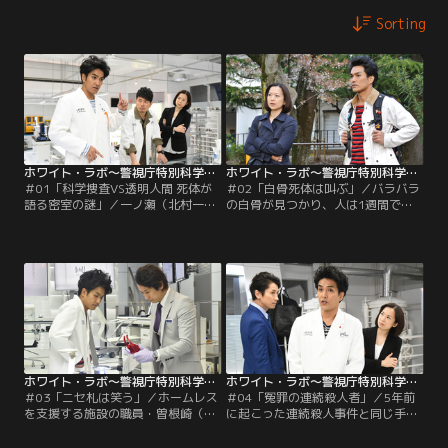
Sorting
ホワイト・ラボ～警視庁特別科学捜査班～ 第01話
ホワイト・ラボ～警視庁特別科学捜査班～ 第02話
＃01「科学捜査VS透明人間 死体が
＃02「白骨死体は叫ぶ」／バラバラ
語る密室の謎」／一ノ瀬（北村一
の白骨が見つかり、人は1週間で白
輝）、奥貫（宮迫博之）、本田（谷
骨化出来ると断言する一ノ瀬（北村
原章介）、山根（薮宏太）ら科学オ
一輝）。そこで、骨の一部と行方不
タク揃いのホワイト・ラボに神山班
明の相沢（阿部力）の写真を照合す
長（和久井映見）が着任。最初の事
るが、一致せず…。
件現場へ向かう。
ホワイト・ラボ～警視庁特別科学捜査班～ 第03話
ホワイト・ラボ～警視庁特別科学捜査班～ 第04話
＃03「ニセ札は笑う」／ホームレス
＃04「冤罪の連続殺人者」／5年前
を支援する施設の職員・曽根崎（篠
に起こった連続殺人事件と同じ手口
原さとし）が殺された。現場に散ら
の殺人事件が発生した。5年前も捜
ばり、口の中にも押し込まれていた
査に加わった神山（和久井映見）