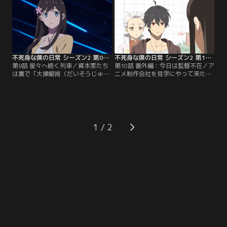
せを聞いた王令（ワン・リン）たち
は、急いで孫家へと向かう。
不死身な僕の日常 シーズン2 第09話
不死身な僕の日常 シーズン2 第10話
第9話 星々へ続く列車／資本家たち
第10話 番外編：今日は監督不在／ア
は裏で「大操縦術（だいそうじゅう
ニメ制作会社を見学にやって来た王
じゅつ）」によって人々を操り始め
令（ワン・リン）たち。しかし、監
る。王令（ワン・リン）たちは追わ
督が不在だったのだが…！？
れる身となり、逃走を続ける。そん
な中、孫蓉（スン・ロン）は、「大
操縦術」を解く方法をひらめく。
1