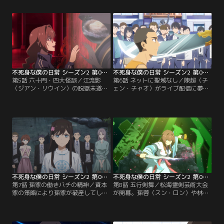
する。江流影は、姉が自分を助けに
イトをしている。そんな彼女を支え
来たのだと思い込むが、江流月は江
ようと、孫蓉（スン・ロン）たちは
流影が自分の門主の座を奪ったと誤
それぞれ素材を持ち寄り、林小羽の
解しており、彼女を殺そうとする。
ために一本の霊剣を作ろうとする。
その時、王祖康（ワン・ズーカン）
が突如姿を現す。
不死身な僕の日常 シーズン2 第05話
不死身な僕の日常 シーズン2 第06話
第5話 六十門・四大怪談／江流影
第6話 ネットに聖域なし／陳超（チ
（ジアン・リウイン）の脱獄未遂を
ェン・チャオ）がライブ配信に夢中
きっかけに、六十門では怪奇現象が
になり、様子がおかしくなる。王令
次々と起こる。孫蓉（スン・ロン）
（ワン・リン）たちは調査を進める
たちは真相を突き止めようとする
うちに、配信者の正体が妖皇（よう
が、妖師の魂が林小羽（リン・シャ
こう）の送り込んだ肥宅妖（ひたく
オユー）を支配し、仲間たちに牙を
よう）であることが判明する。
むく。その時、江流影が突如姿を現
す。
不死身な僕の日常 シーズン2 第07話
不死身な僕の日常 シーズン2 第08話
第7話 孫家の働きバチの精神／資本
第8話 五行剣舞／松海霊剣芸術大会
家の策略により孫家が破産してしま
が開幕。孫蓉（スン・ロン）や林小
う。その隙を突き、唐家は孫蓉（ス
羽（リン・シャオユー）たちは、そ
ン・ロン）に唐競澤（タン・ジンゾ
れぞれの技を披露するが、次々と謎
ー）との血の契約を迫る。この知ら
のトラブルが発生してしまう。