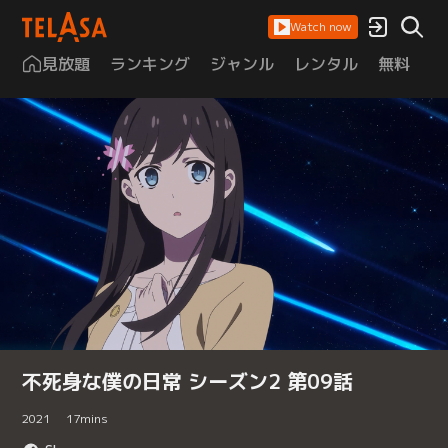
Watch now
見放題
ランキング
ジャンル
レンタル
無料
は
不死身な僕の日常 シーズン2 第09話
2021
17
mins