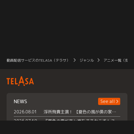
動画配信サービスのTELASA（テラサ）
ジャンル
アニメ一覧（見放
NEWS
See all
2026.08.01
浮所飛貴主演！ 【夏色の風が僕の家にやってきた】 本日よりテラサで独占配信スタート！
2026.07.18
『夏色の雲が恋と嵐をまきおこす』スペシャルメイキング 【Part1】2026年７月18日（土）23時30分～配信スタート！話題のシーンの裏側を大公開！豪華キャスト大集合！ 『武宮家 真夏の家族会議』開催！
2026.07.15
救命医・遥（今田）の《心揺さぶる過去》や、 麻酔科医・権野（船越英一郎）の《謎多きプライベート》など… 《知られざるエピソード》を独占配信！