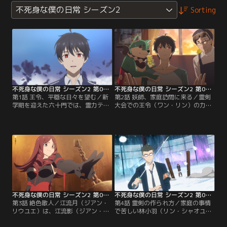
不死身な僕の日常 シーズン2
Sorting
不死身な僕の日常 シーズン2 第01話
不死身な僕の日常 シーズン2 第02話
第1話 王令、平穏な日々を望む／新
第2話 妖師、家庭訪問に来る／霊剣
学期を迎えた六十門では、霊力テス
大会での王令（ワン・リン）の力に
トが実施される。築基（ちくき）中
疑念を抱いた潘（パン）先生は、王
期に達していない生徒はエリートク
家を訪問することに。しかしその
ラスから降格に。波乱の幕開けの
日、王令の新しい霊符（れいふ）が
中、王令（ワン・リン）はただただ
不具合を起こしてしまう。王家の
静かな日常を望んでいた。
面々は必死に正体がバレないよう奮
闘するが……！？
不死身な僕の日常 シーズン2 第03話
不死身な僕の日常 シーズン2 第04話
第3話 絶色散人／江流月（ジアン・
第4話 霊剣の作られ方／家庭の事情
リウユエ）は、江流影（ジアン・リ
で苦しい林小羽（リン・シャオユ
ウイン）が囚われている牢屋に侵入
ー）は、放課後に霊剣の店でアルバ