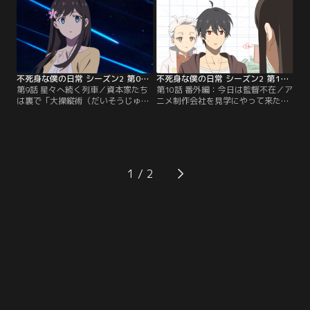
せを聞いた王令（ワン・リン）たち
は、急いで孫家へと向かう。
不死身な僕の日常 シーズン2 第09話
不死身な僕の日常 シーズン2 第10話
第9話 星々へ続く列車／資本家たち
第10話 番外編：今日は監督不在／ア
は裏で「大操縦術（だいそうじゅう
ニメ制作会社を見学にやって来た王
じゅつ）」によって人々を操り始め
令（ワン・リン）たち。しかし、監
る。王令（ワン・リン）たちは追わ
督が不在だったのだが…！？
れる身となり、逃走を続ける。そん
な中、孫蓉（スン・ロン）は、「大
操縦術」を解く方法をひらめく。
1