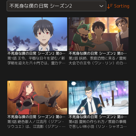
不死身な僕の日常 シーズン2
Sorting
不死身な僕の日常 シーズン2 第01話
不死身な僕の日常 シーズン2 第02話
第1話 王令、平穏な日々を望む／新
第2話 妖師、家庭訪問に来る／霊剣
学期を迎えた六十門では、霊力テス
大会での王令（ワン・リン）の力に
トが実施される。築基（ちくき）中
疑念を抱いた潘（パン）先生は、王
期に達していない生徒はエリートク
家を訪問することに。しかしその
ラスから降格に。波乱の幕開けの
日、王令の新しい霊符（れいふ）が
中、王令（ワン・リン）はただただ
不具合を起こしてしまう。王家の
静かな日常を望んでいた。
面々は必死に正体がバレないよう奮
闘するが……！？
不死身な僕の日常 シーズン2 第03話
不死身な僕の日常 シーズン2 第04話
第3話 絶色散人／江流月（ジアン・
第4話 霊剣の作られ方／家庭の事情
リウユエ）は、江流影（ジアン・リ
で苦しい林小羽（リン・シャオユ
ウイン）が囚われている牢屋に侵入
ー）は、放課後に霊剣の店でアルバ