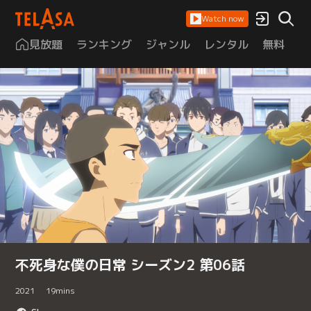
Watch now
見放題
ランキング
ジャンル
レンタル
無料
は
不死身な僕の日常 シーズン2 第06話
2021
19
mins