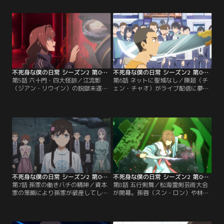
する。江流影は、姉が自分を助けに
イトをしている。そんな彼女を支え
来たのだと思い込むが、江流月は江
ようと、孫蓉（スン・ロン）たちは
流影が自分の門主の座を奪ったと誤
それぞれ素材を持ち寄り、林小羽の
解しており、彼女を殺そうとする。
ために一本の霊剣を作ろうとする。
その時、王祖康（ワン・ズーカン）
が突如姿を現す。
不死身な僕の日常 シーズン2 第05話
不死身な僕の日常 シーズン2 第06話
第5話 六十門・四大怪談／江流影
第6話 ネットに聖域なし／陳超（チ
（ジアン・リウイン）の脱獄未遂を
ェン・チャオ）がライブ配信に夢中
きっかけに、六十門では怪奇現象が
になり、様子がおかしくなる。王令
次々と起こる。孫蓉（スン・ロン）
（ワン・リン）たちは調査を進める
たちは真相を突き止めようとする
うちに、配信者の正体が妖皇（よう
が、妖師の魂が林小羽（リン・シャ
こう）の送り込んだ肥宅妖（ひたく
オユー）を支配し、仲間たちに牙を
よう）であることが判明する。
むく。その時、江流影が突如姿を現
す。
不死身な僕の日常 シーズン2 第07話
不死身な僕の日常 シーズン2 第08話
第7話 孫家の働きバチの精神／資本
第8話 五行剣舞／松海霊剣芸術大会
家の策略により孫家が破産してしま
が開幕。孫蓉（スン・ロン）や林小
う。その隙を突き、唐家は孫蓉（ス
羽（リン・シャオユー）たちは、そ
ン・ロン）に唐競澤（タン・ジンゾ
れぞれの技を披露するが、次々と謎
ー）との血の契約を迫る。この知ら
のトラブルが発生してしまう。