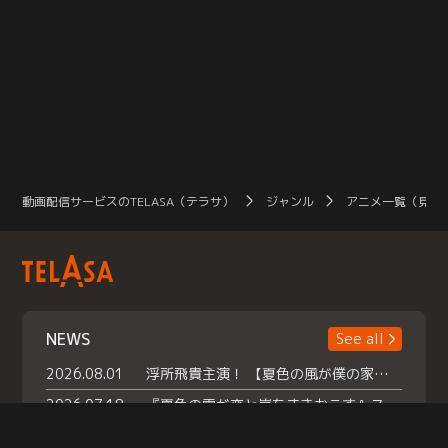
動画配信サービスのTELASA（テラサ）
ジャンル
アニメ一覧（見放
NEWS
See all
2026.08.01
浮所飛貴主演！ 【夏色の風が僕の家にやってきた】 本日よりテラサで独占配信スタート！
2026.07.18
『夏色の雲が恋と嵐をまきおこす』スペシャルメイキング 【Part1】2026年７月18日（土）23時30分～配信スタート！話題のシーンの裏側を大公開！豪華キャスト大集合！ 『武宮家 真夏の家族会議』開催！
2026.07.15
救命医・遥（今田）の《心揺さぶる過去》や、 麻酔科医・権野（船越英一郎）の《謎多きプライベート》など… 《知られざるエピソード》を独占配信！