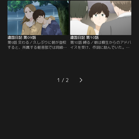
について尋ねる。朝はえみりの恋愛
とを知る。笠町と塔野を連れ立って
に興味津々なものの、えみりは取り
探し回り、朝を見つけたのは、ある
合わず、槙生の言葉を思い出してい
店の前だった。【提供：バンダイチ
た。槙生と朝の共同生活によって周
ャンネル】
囲との関わりも深まるある日…。
【提供：バンダイチャンネル】
違国日記 第09話
違国日記 第10話
第9話 交わる／久しぶりに朝が登校
第10話 縛る／朝は槙生からのアドバ
すると、所属する軽音部では同級生
イスを受け、作詞に励んでいた。そ
の公演デビューが決まっていた。オ
んな中、4月に新入生歓迎会として
リジナル曲を作れば公演に出られる
校内ストリートライブが開催される
かもしれないという理由から、初め
ことが決まる。オリジナル曲が未完
て作詞に挑戦するものの、歌詞を読
成でも既存曲での参加が可能だとい
んだ槙生はその若々しさに赤面する
う。さらに、ボーカルはオーディシ
始末。こんな境遇なのに、「あたし
ョンで選ばれると知り、朝はその挑
1
はなんで全然パッとしないの！！」
戦を勧められるが--。【提供：バン
朝は新しい悩みに直面していた。
ダイチャンネル】
【提供：バンダイチャンネル】