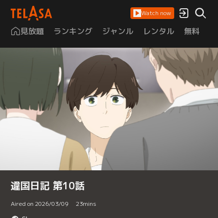
Watch now
見放題
ランキング
ジャンル
レンタル
無料
は
違国日記 第10話
Aired on 2026/03/09
23
mins