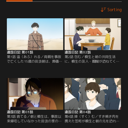
Sorting
違国日記 第01話
違国日記 第02話
第1話 溢（あふ）れる／両親を事故
第2話 包む／槙生と朝の共同生活
で亡くした15歳の田汲朝は、葬儀の
に、槙生の友人・醍醐が訪ねてく
席で叔母で小説家の高代槙生に引き
る。3人で餃子を作ることになり、
取られる。人見知りで孤独を好む槙
賑やかな時間の中で朝は、槙生が自
生と、素直でまっすぐな朝。性格も
分には見せなかった穏やかな一面に
生き方も異なる二人のぎこちない共
触れる。親を亡くした孤独を抱えな
同生活が始まる中で、互いの孤独に
がらも、少しずつ人とのつながりを
触れ、少しずつ心を寄せ合っていく-
取り戻していく朝。一方、慣れない
-。【提供：バンダイチャンネル】
生活に戸惑う槙生も、醍醐の助言を
きっかけに、かつての恋人・笠町信
吾と再会する。【提供：バンダイチ
ャンネル】
違国日記 第03話
違国日記 第04話
第3話 捨てる／朝と槙生は、事故以
第4話 竦（すく）む／すき焼き肉を
来帰宅していなかった田汲の家の片
携えた笠町が槙生と朝の元を訪れ
付けを始める。突如断ち切られた日
る。槙生や醍醐とは違った“大人”の