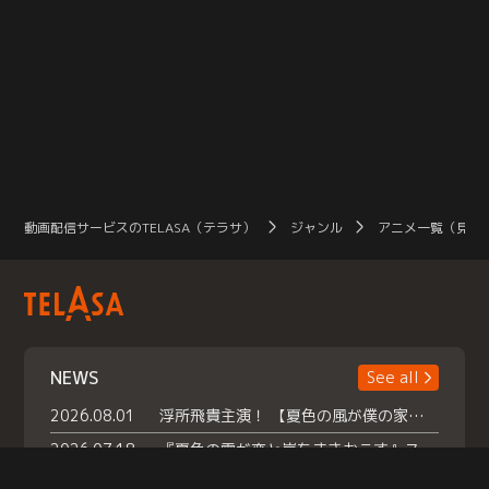
動画配信サービスのTELASA（テラサ）
ジャンル
アニメ一覧（見放
NEWS
See all
2026.08.01
浮所飛貴主演！ 【夏色の風が僕の家にやってきた】 本日よりテラサで独占配信スタート！
2026.07.18
『夏色の雲が恋と嵐をまきおこす』スペシャルメイキング 【Part1】2026年７月18日（土）23時30分～配信スタート！話題のシーンの裏側を大公開！豪華キャスト大集合！ 『武宮家 真夏の家族会議』開催！
2026.07.15
救命医・遥（今田）の《心揺さぶる過去》や、 麻酔科医・権野（船越英一郎）の《謎多きプライベート》など… 《知られざるエピソード》を独占配信！