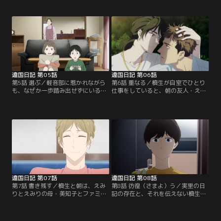
常生活を目の当たりにし、槙生は自
笠町と、槙生の関係が気になる朝。
分が知らなかった姉・実里の一面を
高校の入学式ではえみりや友人たち
垣間見る。一方朝は、事故の実感が
と楽しい時間を過ごすが、いまいち
湧かないまま卒業式を迎えたもの
うまくいかないことも。さらなる新
の、学校では友人・えみりによっ
しい環境に置かれ、自分の現状に気
て、朝の望まない出来事が起きてい
づき途惑う朝へ、槙生は歩み寄るた
た。【提供：バンダイチャンネル】
めの言葉を投げかける。【提供：バ
ンダイチャンネル】
違国日記 第05話
違国日記 第06話
第5話 選ぶ／軽音部に惹かれながら
第6話 重なる／槙生が自室でひとり
も、なぜか一歩踏み出せずにいる
仕事をしていると、朝の友人・えみ
朝。ふと、「なりたいものになりな
りがやってくる。「好きな人はいま
さい」と優しく言葉をかける一方
すか？」というえみりの問いをきっ
で、長かった髪を切った朝を褒めて
かけに、槙生は笠町との別れを思い
くれなかった母・実里の記憶が胸に
出す。思い出に背中を押され、笠町
残る。そんな中、後見監督人の塔野
を飲みに誘うメッセージを打ち込む
和成が朝と槙生の元に現れる。【提
が、送信を前にためらう槙生。とこ
供：バンダイチャンネル】
ろが誤って送信してしまい、二人で
会うことに。【提供：バンダイチャ
ンネル】
違国日記 第07話
違国日記 第08話
第7話 書き残す／槙生と朝は、えみ
第8話 彷徨（さまよ）う／実里の日
りとえみりの母・美知子とファミレ
記の存在と、それを伝えない槙生に
スで食事をすることに。槙生は「朝
怒りを覚える朝。槙生はえみりから
ちゃんママ」としての実里と交流が
の連絡で、朝がいつも通り家を出た
あった美知子に、“母”であった実里
ものの、二日ほど登校していないこ