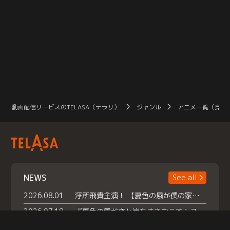
動画配信サービスのTELASA（テラサ）
ジャンル
アニメ一覧（見放
NEWS
See all
2026.08.01
浮所飛貴主演！ 【夏色の風が僕の家にやってきた】 本日よりテラサで独占配信スタート！
2026.07.18
『夏色の雲が恋と嵐をまきおこす』スペシャルメイキング 【Part1】2026年７月18日（土）23時30分～配信スタート！話題のシーンの裏側を大公開！豪華キャスト大集合！ 『武宮家 真夏の家族会議』開催！
2026.07.15
救命医・遥（今田）の《心揺さぶる過去》や、 麻酔科医・権野（船越英一郎）の《謎多きプライベート》など… 《知られざるエピソード》を独占配信！