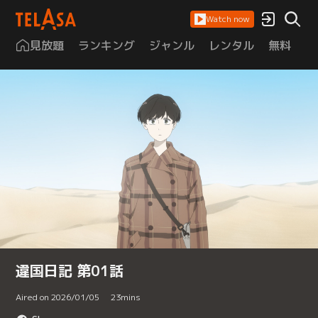
Watch now
見放題
ランキング
ジャンル
レンタル
無料
は
違国日記 第01話
Aired on 2026/01/05
23
mins