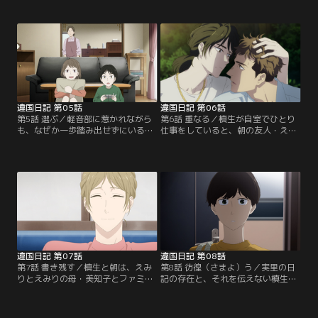
常生活を目の当たりにし、槙生は自
笠町と、槙生の関係が気になる朝。
分が知らなかった姉・実里の一面を
高校の入学式ではえみりや友人たち
垣間見る。一方朝は、事故の実感が
と楽しい時間を過ごすが、いまいち
湧かないまま卒業式を迎えたもの
うまくいかないことも。さらなる新
の、学校では友人・えみりによっ
しい環境に置かれ、自分の現状に気
て、朝の望まない出来事が起きてい
づき途惑う朝へ、槙生は歩み寄るた
た。【提供：バンダイチャンネル】
めの言葉を投げかける。【提供：バ
ンダイチャンネル】
違国日記 第05話
違国日記 第06話
第5話 選ぶ／軽音部に惹かれながら
第6話 重なる／槙生が自室でひとり
も、なぜか一歩踏み出せずにいる
仕事をしていると、朝の友人・えみ
朝。ふと、「なりたいものになりな
りがやってくる。「好きな人はいま
さい」と優しく言葉をかける一方
すか？」というえみりの問いをきっ
で、長かった髪を切った朝を褒めて
かけに、槙生は笠町との別れを思い
くれなかった母・実里の記憶が胸に
出す。思い出に背中を押され、笠町
残る。そんな中、後見監督人の塔野
を飲みに誘うメッセージを打ち込む
和成が朝と槙生の元に現れる。【提
が、送信を前にためらう槙生。とこ
供：バンダイチャンネル】
ろが誤って送信してしまい、二人で
会うことに。【提供：バンダイチャ
ンネル】
違国日記 第07話
違国日記 第08話
第7話 書き残す／槙生と朝は、えみ
第8話 彷徨（さまよ）う／実里の日
りとえみりの母・美知子とファミレ
記の存在と、それを伝えない槙生に
スで食事をすることに。槙生は「朝
怒りを覚える朝。槙生はえみりから
ちゃんママ」としての実里と交流が
の連絡で、朝がいつも通り家を出た
あった美知子に、“母”であった実里
ものの、二日ほど登校していないこ