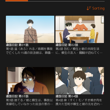
Sorting
違国日記 第01話
違国日記 第02話
第1話 溢（あふ）れる／両親を事故
第2話 包む／槙生と朝の共同生活
で亡くした15歳の田汲朝は、葬儀の
に、槙生の友人・醍醐が訪ねてく
席で叔母で小説家の高代槙生に引き
る。3人で餃子を作ることになり、
取られる。人見知りで孤独を好む槙
賑やかな時間の中で朝は、槙生が自
生と、素直でまっすぐな朝。性格も
分には見せなかった穏やかな一面に
生き方も異なる二人のぎこちない共
触れる。親を亡くした孤独を抱えな
同生活が始まる中で、互いの孤独に
がらも、少しずつ人とのつながりを
触れ、少しずつ心を寄せ合っていく-
取り戻していく朝。一方、慣れない
-。【提供：バンダイチャンネル】
生活に戸惑う槙生も、醍醐の助言を
きっかけに、かつての恋人・笠町信
吾と再会する。【提供：バンダイチ
ャンネル】
違国日記 第03話
違国日記 第04話
第3話 捨てる／朝と槙生は、事故以
第4話 竦（すく）む／すき焼き肉を
来帰宅していなかった田汲の家の片
携えた笠町が槙生と朝の元を訪れ
付けを始める。突如断ち切られた日
る。槙生や醍醐とは違った“大人”の