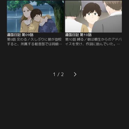
について尋ねる。朝はえみりの恋愛
とを知る。笠町と塔野を連れ立って
に興味津々なものの、えみりは取り
探し回り、朝を見つけたのは、ある
合わず、槙生の言葉を思い出してい
店の前だった。【提供：バンダイチ
た。槙生と朝の共同生活によって周
ャンネル】
囲との関わりも深まるある日…。
【提供：バンダイチャンネル】
違国日記 第09話
違国日記 第10話
第9話 交わる／久しぶりに朝が登校
第10話 縛る／朝は槙生からのアドバ
すると、所属する軽音部では同級生
イスを受け、作詞に励んでいた。そ
の公演デビューが決まっていた。オ
んな中、4月に新入生歓迎会として
リジナル曲を作れば公演に出られる
校内ストリートライブが開催される
かもしれないという理由から、初め
ことが決まる。オリジナル曲が未完
て作詞に挑戦するものの、歌詞を読
成でも既存曲での参加が可能だとい
んだ槙生はその若々しさに赤面する
う。さらに、ボーカルはオーディシ
始末。こんな境遇なのに、「あたし
ョンで選ばれると知り、朝はその挑
1
はなんで全然パッとしないの！！」
戦を勧められるが--。【提供：バン
朝は新しい悩みに直面していた。
ダイチャンネル】
【提供：バンダイチャンネル】