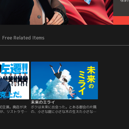
Free Related Items
未来のミライ
場初主演。廃店が決
ボクは未来に出会った。とある都会の片隅
が、リストラ寸前
の、小さな庭に小さな木の生えた小さな
巨大組織の理不尽
家。ある日、甘えん坊のくんちゃんに、生
ンターテインメン
まれたばかりの妹がやってきます。妹に両
親の愛情を奪われ、寂しさいっぱいのくん