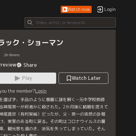
Watch now
Login
ラック・ショーマン
2
h
6
mins
Preview
Share
Play
Watch Later
 you the member?
Login
を選ばず、手品のように華麗に謎を解く--元中学校教師
る神尾英一が何者かに殺された。2か月後に結婚を控えて
神尾真世（有村架純）だったが、父・英一の突然の訃報
け、実家のある町に戻る。その町はコロナウイルスの蔓
降、観光客も遠のき、活気を失ってしまっていた。そん
に起こった殺人事件……。