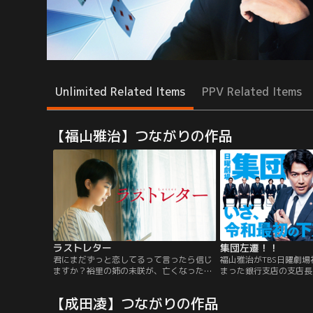
Unlimited Related Items
PPV Related Items
【福山雅治】つながりの作品
ラストレター
集団左遷！！
君にまだずっと恋してるって言ったら信じ
福山雅治がTBS日曜劇
ますか？裕里の姉の未咲が、亡くなった。
まった銀行支店の支店長
裕里は葬儀の場で、未咲の面影を残す娘の
の銀行員たちと協力して
鮎美から、未咲宛ての同窓会の案内と、未
に立ち向かう“下克上エ
【成田凌】つながりの作品
咲が鮎美に残した手紙の存在を告げられ
ト”。