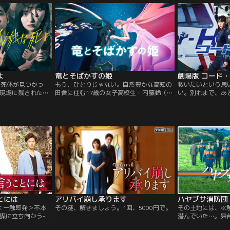
ちゃん--。そんな時、くんちゃんは家の庭
で自分のことを「お兄ちゃん」と呼ぶ、不
思議な少女と出会います。彼女は未来から
やってきた妹・ミライちゃんでした。
よ
竜とそばかすの姫
骨死体が見つかっ
もう、ひとりじゃない。自然豊かな高知の
救いたいという思
。現場に残された謎
田舎に住む17歳の女子高校生・内藤鈴（す
い。別れまで、あと
経て、再び姿を現
ず）は、幼い頃に母を事故で亡くし、父と
大切な人に何を伝
“父”と呼ばれる容
二人暮らし。母の死をきっかけに歌うこと
ル崩落事故から3
者、幾重にも隠さ
ができなくなっていた。曲を作ることだけ
る藍沢たち。その
が予測不能な結末
が生きる糧となっていたある日…。
することに気づき
ンス！2024年、
を共にした互いへ
らの逃げ場所とし
日々を過ごしてい
某所。そこで、突
思いに構うことな
事件が…そして、遡
とある屋敷で少年少
きた。白骨化した
・冴木仁が事件の解
は、屋敷の主・灰
とには
アリバイ崩し承ります
ハヤブサ消防団
男だ。そんな中、
う謎の女性・蓮水
＜一触即発＞不本
その謎、解きましょう。1回、5000円で。
その土地には、≪
冴木と花音。そし
謀に立ち向かう-
潜んでいた…。舞
ていく真犯人の存
丸家の第27代当主
ない！山あいの≪