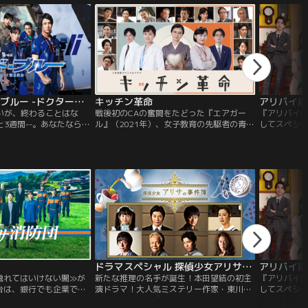
劇場版 コード・ブルー -ドクターヘリ緊急救命-
キッチン革命
アリバイ崩
いが、終わることはな
戦後初のCAの奮闘をたどった『エアガー
『アリバイ
3週間--。あなたなら、
ル』（2021年）、女子教育の先駆者の青春
してスペシ
えますか？地下鉄トンネ
を綴った『津田梅子～お札になった留学生
上最難関の殺
か月後、旅立ちの時が迫
～』（2022年）--。テレビ朝日ではこれま
さかの失敗
旅立ちが「別れ」を意味
で激動の時代を≪LOOK UP！≫の精神で力
を切り盛りす
ながらも、彼らは10年間
強く駆け抜けた女性たちを描いたドラマを
回5000円
の思いを抱えたまま、
お送りし、大反響を獲得してきました。そ
離れに下宿
た。しかしそんな彼らの
んな感動の2作に続く大型スペシャルドラ
察時美幸（
く、出動要請が入る。
マが二夜連続で誕生します。
事件に挑む
ドラマスペシャル 探偵少女アリサの事件簿
アリバイ崩
触れてはいけない闇≫が
新たな推理の名手が誕生！本田望結の初主
『アリバイ
台は、銀行でも企業でも
演ドラマ！大人気ミステリー作家・東川篤
してスペシ
小さな集落≫で起きた不
哉氏の同名小説『探偵少女アリサの事件
上最難関の殺