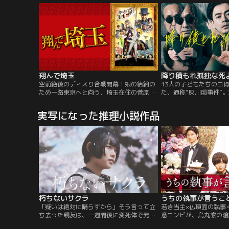
る。未咲の死を知らせるために行った同窓
会で、学校のヒロインだった姉と勘違いさ
れてしまう裕里。そしてその場で、初恋の
相手・鏡史郎と再会することに。
翔んで埼玉
降り積もれ孤独な死
空前絶後のディスり合戦開幕！娘の結納の
13人の子どもたちの白
ため一路東京へと向う、埼玉在住の菅原
た、通称“灰川邸事件”
家。道中、カーラジオから、ある伝説の物
のマークが、7年の時を
語が流れ始めた。それは、東京屈指の名門
す。不可解な共同生活、
実写になった推理小説作品
校・白鵬堂学院を舞台に、生徒会長・壇ノ
疑者、事件の6人の生存
浦百美（二階堂ふみ）と、アメリカ帰りの
れた真実。降り積もる謎
転校生・麻実麗（GACKT）の出会いから語
へ誘う、ヒューマンサスペ
られる--。都会的で洗練された姿の麗だ
若者たちが社会や家族か
が、実は通行手形制度の撤廃を求める…。
て、たむろしている都内
如1人の少女が失踪する
ること7年。2017年、
女監禁死体遺棄事件が起
遺体の数は13体。刑事
明に乗り出した。被疑者
朽ちないサクラ
うちの執事が言うこ
川十三。消息不明の謎の
現れたのは灰川を父と慕
「疑いは絶対に晴らすから」そう言って立
若き当主×仏頂面の執事
花音だった。事件を追う
ち去った親友は、一週間後に変死体で発見
意コンビが、烏丸家の陰
て、次第に明らかになっ
された----愛知県平井市在住の女子大生
-。日本が誇る名門・烏