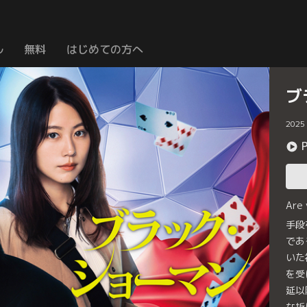
ル
無料
はじめての方へ
ブ
2025
Are
手段
であ
いた
を受
延以
な折