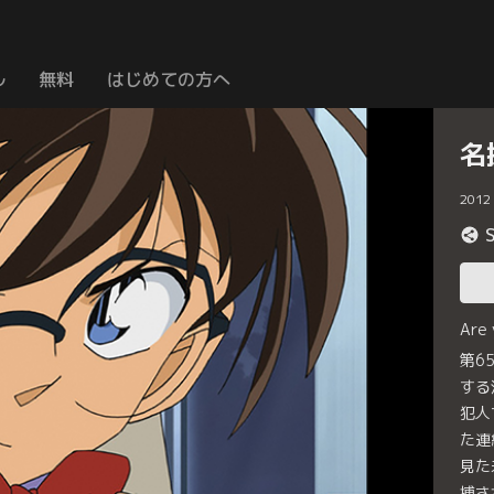
ル
無料
はじめての方へ
名
2012
Are
第6
する
犯人
た連
見た
捕さ