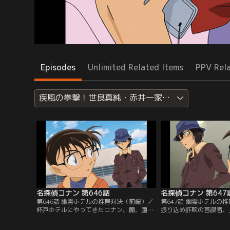
Episodes
Unlimited Related Items
PPV Rel
疾風の拳撃！世良真純・赤井一家セレクション
名探偵コナン 第646話
名探偵コナン 第647
第646話 幽霊ホテルの推理対決（前編）／
第647話 幽霊ホテルの
杯戸ホテルにやってきたコナン、蘭、園
振り込め詐欺の首謀者、
子。お目当てのカフェを見つけた直後、駐
飛び降りて自殺。だが、
車場から大きな音が聞こえてくる。コナン
良は何者かに殺害された