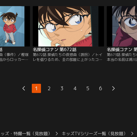
イスについた傷に
仲間だった。先月、未紅は温泉旅館で手首
言や資料から事件
から犯人が上住を
を切って自殺。沢栗は3人の誰かが殺害し
は未紅が付けるあ
る。ほぼ同時に犯
たと考えていた。阿笠の家にいたコナンは
犯人を見破る。事
前で自身の推理を
電話を通して事務所の状況を知り、事件を
のSITが待機。特
コナンは…。
解決しようと考える。
撃のチャンスを窺
話
名探偵コナン 第672話
名探偵コナン 第
想曲（事件）／樫塚
第672話 探偵たちの夜想曲（誘拐）／トイ
第673話 探偵た
品からロッカーの
レを借りるため、圭の部屋に上がったコナ
本当の名前は浦川
ーを探し出してほ
ンたち。この時、安室は部屋に盗聴器が仕
された賢也の妹で
。待ち合わせの
掛けられている事に気付き、設置場所を突
ていた彼女だった
男からメールをも
き止める事に。この後、小五郎は一室から
讐しようと計画。
は事務所の人間と
男の遺体を見つけ、安室は圭が発覚を恐れ
れた本物の圭は強
た上に鍵の事をし
て逃げたと推理。その頃、コナンは圭から
犯を倫子、栄絵、
1
2
3
4
5
6
。コナンは圭の証
もらったジュースを飲んで眠りに落ちてい
絞り込んだ芹奈。
が…。
た…。
宅を訪ねるが…。
キッズ・特撮一覧（見放題）
キッズTVシリーズ一覧（見放題）