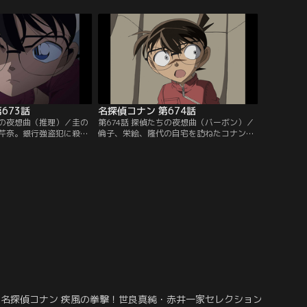
の真相に近づいたコナン
神の幻覚を見た連続殺人犯が自殺するとい
だ名の法則にも気付いて
う結末で、沢栗は死神の幻覚を見た未紅が
務所の外には特殊捜査班
自殺したと察して動揺。その隙を突いて沢
殊急襲部隊のSATも犯人狙
栗は逮捕されるが、これは沢栗の犯行を阻
っていた…。
止するためのニセの推理だった…。
673話
名探偵コナン 第674話
ちの夜想曲（推理）／圭の
第674話 探偵たちの夜想曲（バーボン）／
芹奈。銀行強盗犯に殺害
倫子、栄絵、隆代の自宅を訪ねたコナンは
はなく、同じ銀行に勤め
誰が痩せた強盗犯かわかったが、教える事
。芹奈は強盗犯3人に復
はできないと芹奈に伝える。コナンは芹奈
事務所のトイレで発見さ
が強盗犯を殺害して自殺すると考えてい
盗犯の1人だった。強盗
た。この後、コナンは自首すると約束した
隆代という3人の女性に
芹奈に誰が強盗犯か教える。そんなコナン
コナンは芹奈と3人の自
の話を盗み聞きする人物がいた。それは拳
銃を手にした痩せた強盗犯だった…。
名探偵コナン 疾風の拳撃！世良真純・赤井一家セレクション
名探