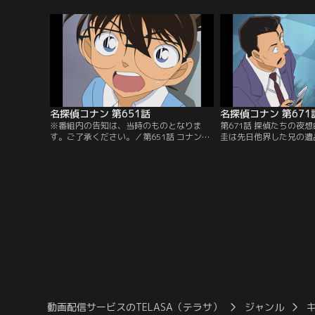
が駐車場へ駆け付けると、振り込め詐欺の
ンは上住が使っていた車
首謀者、上住が頭から血を流して倒れてい
注目。さらに現場の状況
た。行きのバスでコナンたちと一緒だった
殺害したトリックを見破
世良が現れ、これは殺人だと指摘。世良は
人に気付いた世良は皆の
コナンと同じ探偵だった…。
披露する。それを聞いた
名探偵コナン 第651話
名探偵コナン 第671
※番組内の告知は、当時のものとなりま
第671話 探偵たちの夜
す。ご了承ください。／第651話 コナンVS
圭は先日他界した兄の遺
平次 東西探偵推理勝負／平次と和葉が東京
鍵を見つけ、そのロッカ
にやってくる。和葉はファミレスに立ち寄
しいと小五郎に依頼する
り、平次は先に探偵事務所へ。この後、和
日、小五郎は圭を装った
葉から電話がかかってくる。トイレで男性
らって外出。その間に男
が亡くなり、大騒ぎになっているという。
して圭に会い、縛り上げ
世良はこの事件で工藤と平次、どっちが名
つこく聞いてきたという
探偵か勝負して決めようと提案。
言を聞いてウソを見破る
動画配信サービスのTELASA（テラサ）
ジャンル