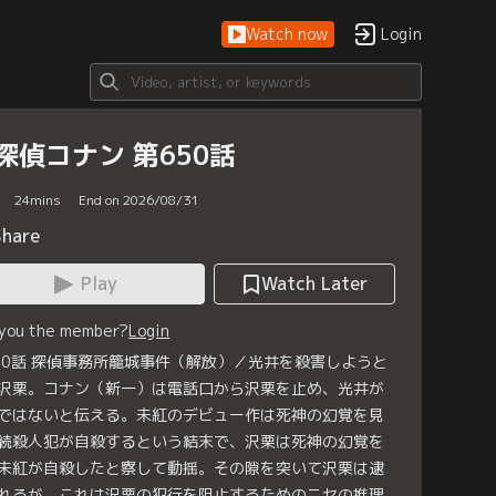
Watch now
Login
探偵コナン 第650話
24
mins
End on 2026/08/31
Share
Play
Watch Later
 you the member?
Login
50話 探偵事務所籠城事件（解放）／光井を殺害しようと
沢栗。コナン（新一）は電話口から沢栗を止め、光井が
ではないと伝える。未紅のデビュー作は死神の幻覚を見
続殺人犯が自殺するという結末で、沢栗は死神の幻覚を
未紅が自殺したと察して動揺。その隙を突いて沢栗は逮
れるが、これは沢栗の犯行を阻止するためのニセの推理