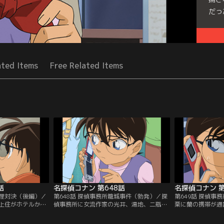
だっ
Seri
ショ
ated Items
Free Related Items
話
名探偵コナン 第648話
名探偵コナン 第
推理対決（後編）／
第648話 探偵事務所籠城事件（勃発）／探
第649話 探偵事
上住がホテルから
偵事務所に女流作家の光井、湯地、二瓶が
栗に蘭の携帯が通
コナンと探偵の世
やってくる。その直後、沢栗勲が拳銃を持
が、コナンは変声
と推理する。コナ
って現れる。沢栗の妹、未紅は3人のSNS
じ、事件を解決す