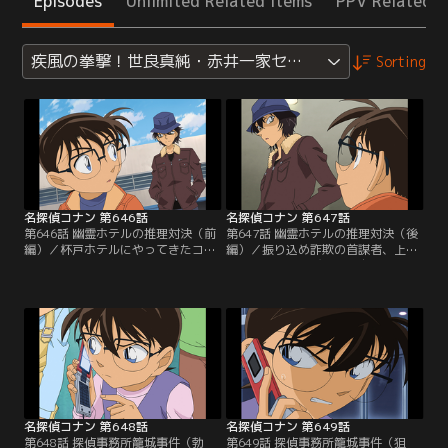
Episodes
Unlimited Related Items
PPV Related I
疾風の拳撃！世良真純・赤井一家セレクション
Sorting
名探偵コナン 第646話
名探偵コナン 第647話
第646話 幽霊ホテルの推理対決（前
第647話 幽霊ホテルの推理対決（後
編）／杯戸ホテルにやってきたコナ
編）／振り込め詐欺の首謀者、上住
ン、蘭、園子。お目当てのカフェを
がホテルから飛び降りて自殺。だ
見つけた直後、駐車場から大きな音
が、コナンと探偵の世良は何者かに
が聞こえてくる。コナンが駐車場へ
殺害されたと推理する。コナンは上
駆け付けると、振り込め詐欺の首謀
住が使っていた車イスについた傷に
者、上住が頭から血を流して倒れて
注目。さらに現場の状況から犯人が
いた。行きのバスでコナンたちと一
上住を殺害したトリックを見破る。
緒だった世良が現れ、これは殺人だ
ほぼ同時に犯人に気付いた世良は皆
と指摘。世良はコナンと同じ探偵だ
の前で自身の推理を披露する。それ
った…。
を聞いたコナンは…。
名探偵コナン 第648話
名探偵コナン 第649話
第648話 探偵事務所籠城事件（勃
第649話 探偵事務所籠城事件（狙