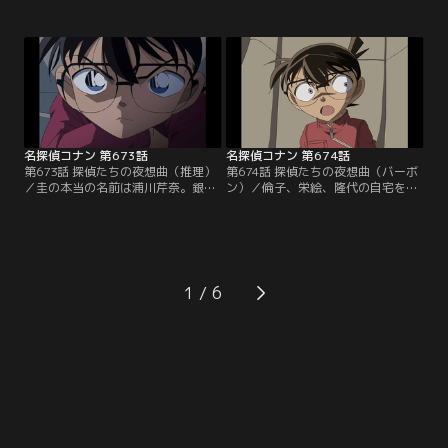
カーを探し出してほしいと小五郎に
は部屋に盗聴器が仕掛けられている
依頼する。待ち合わせの日、小五郎
事に気付き、設置場所を突き止める
は圭を装った男からメールをもらっ
事に。この後、小五郎は一室から男
て外出。その間に男は事務所の人間
の遺体を見つけ、安室は圭が発覚を
として圭に会い、縛り上げた上に鍵
恐れて逃げたと推理。その頃、コナ
の事をしつこく聞いてきたという。
ンは圭からもらったジュースを飲ん
コナンは圭の証言を聞いてウソを見
で眠りに落ちていた…。
破るが…。
名探偵コナン 第673話
名探偵コナン 第674話
第673話 探偵たちの夜想曲（推理）
第674話 探偵たちの夜想曲（バーボ
／圭の本当の名前は浦川芹奈。銀行
ン）／倫子、栄絵、隆代の自宅を訪
強盗犯に殺害された賢也の妹ではな
ねたコナンは誰が痩せた強盗犯かわ
く、同じ銀行に勤めていた彼女だっ
かったが、教える事はできないと芹
た。芹奈は強盗犯3人に復讐しよう
奈に伝える。コナンは芹奈が強盗犯
と計画。事務所のトイレで発見され
を殺害して自殺すると考えていた。
た本物の圭は強盗犯の1人だった。
この後、コナンは自首すると約束し
強盗犯を倫子、栄絵、隆代という3
た芹奈に誰が強盗犯か教える。そん
1
人の女性に絞り込んだ芹奈。コナン
なコナンの話を盗み聞きする人物が
は芹奈と3人の自宅を訪ねるが…。
いた。それは拳銃を手にした痩せた
強盗犯だった…。