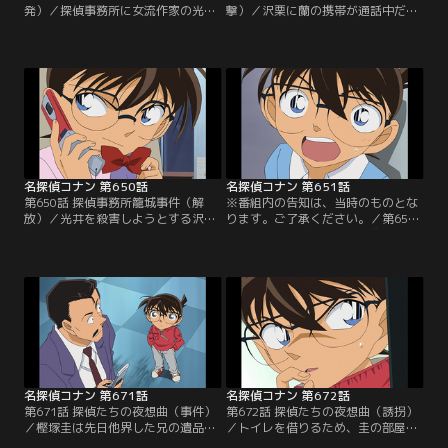
発）／探偵事務所に女流作家の光
撃）／沢栗に蘭の携帯が通話中だっ
井、湯地、二瓶がやってくる。その
た事がバレるが、コナンは変声機を
直後、沢栗勲が拳銃を持って現れ
使って工藤新一を演じ、事件を解決
る。沢栗の妹、未紅は3人のSNS仲
すると沢栗に約束する。証言や資料
間だった。先月、未紅は温泉旅館で
から事件の真相に近づいたコナンは
手首を切って自殺。沢栗は3人の誰
未紅が付けるあだ名の法則にも気付
かが殺害したと考えていた。阿笠の
いて犯人を見破る。事務所の外には
家にいたコナンは電話を通して事務
特殊捜査班のSITが待機。特殊急襲部
所の状況を知り、事件を解決しよう
隊のSATも犯人狙撃のチャンスを窺
と考える。
っていた…。
名探偵コナン 第650話
名探偵コナン 第651話
第650話 探偵事務所籠城事件（解
※番組内の告知は、当時のものとな
放）／光井を殺害しようとする沢
ります。ご了承ください。／第651
栗。コナン（新一）は電話口から沢
話 コナンVS平次 東西探偵推理勝負
栗を止め、光井が犯人ではないと伝
／平次と和葉が東京にやってくる。
える。未紅のデビュー作は死神の幻
和葉はファミレスに立ち寄り、平次
覚を見た連続殺人犯が自殺するとい
は先に探偵事務所へ。この後、和葉
う結末で、沢栗は死神の幻覚を見た
から電話がかかってくる。トイレで
未紅が自殺したと察して動揺。その
男性が亡くなり、大騒ぎになってい
隙を突いて沢栗は逮捕されるが、こ
るという。世良はこの事件で工藤と
れは沢栗の犯行を阻止するためのニ
平次、どっちが名探偵か勝負して決
セの推理だった…。
めようと提案。
名探偵コナン 第671話
名探偵コナン 第672話
第671話 探偵たちの夜想曲（事件）
第672話 探偵たちの夜想曲（誘拐）
／樫塚圭は先日他界した兄の遺品か
／トイレを借りるため、圭の部屋に
らロッカーの鍵を見つけ、そのロッ
上がったコナンたち。この時、安室