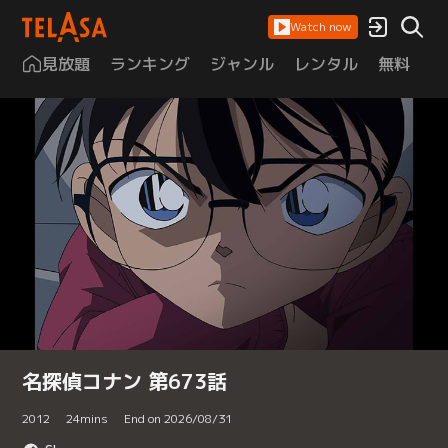
Watch now
見放題
ランキング
ジャンル
レンタル
無料
は
名探偵コナン 第673話
2012
24
mins
End on 2026/08/31