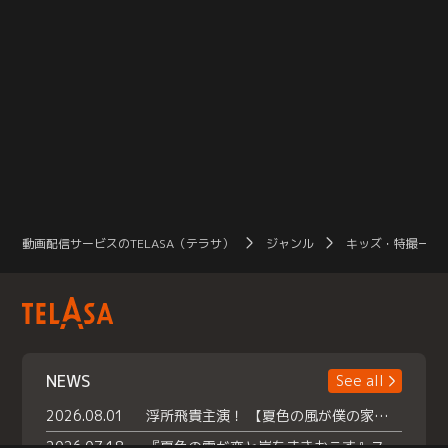
動画配信サービスのTELASA（テラサ）
ジャンル
キッズ・特撮一覧
NEWS
See all
2026.08.01
浮所飛貴主演！ 【夏色の風が僕の家にやってきた】 本日よりテラサで独占配信スタート！
2026.07.18
『夏色の雲が恋と嵐をまきおこす』スペシャルメイキング 【Part1】2026年７月18日（土）23時30分～配信スタート！話題のシーンの裏側を大公開！豪華キャスト大集合！ 『武宮家 真夏の家族会議』開催！