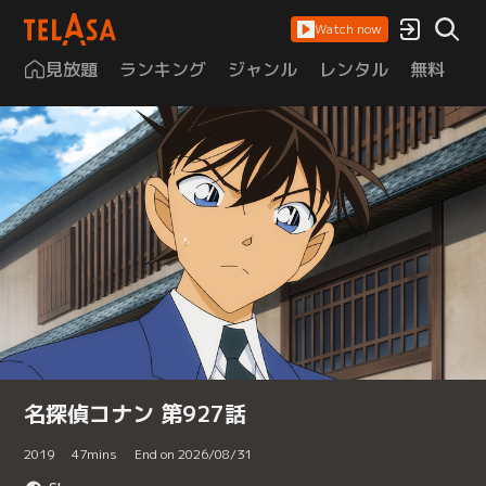
Watch now
見放題
ランキング
ジャンル
レンタル
無料
は
名探偵コナン 第927話
2019
47
mins
End on 2026/08/31