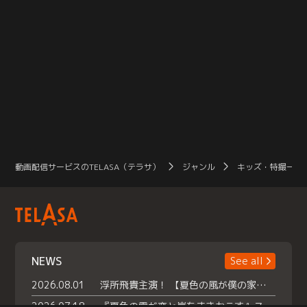
動画配信サービスのTELASA（テラサ）
ジャンル
キッズ・特撮一覧
NEWS
See all
2026.08.01
浮所飛貴主演！ 【夏色の風が僕の家にやってきた】 本日よりテラサで独占配信スタート！
2026.07.18
『夏色の雲が恋と嵐をまきおこす』スペシャルメイキング 【Part1】2026年７月18日（土）23時30分～配信スタート！話題のシーンの裏側を大公開！豪華キャスト大集合！ 『武宮家 真夏の家族会議』開催！