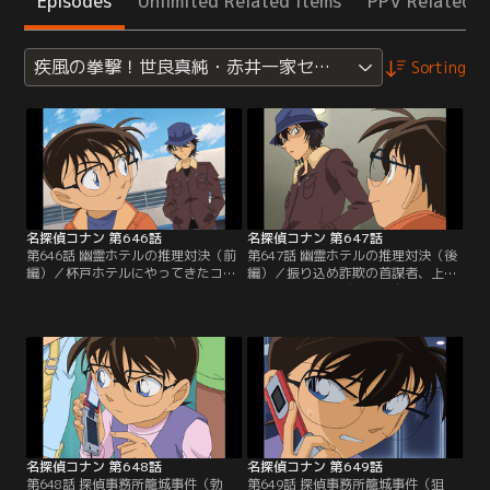
Episodes
Unlimited Related Items
PPV Related I
疾風の拳撃！世良真純・赤井一家セレクション
Sorting
名探偵コナン 第646話
名探偵コナン 第647話
第646話 幽霊ホテルの推理対決（前
第647話 幽霊ホテルの推理対決（後
編）／杯戸ホテルにやってきたコナ
編）／振り込め詐欺の首謀者、上住
ン、蘭、園子。お目当てのカフェを
がホテルから飛び降りて自殺。だ
見つけた直後、駐車場から大きな音
が、コナンと探偵の世良は何者かに
が聞こえてくる。コナンが駐車場へ
殺害されたと推理する。コナンは上
駆け付けると、振り込め詐欺の首謀
住が使っていた車イスについた傷に
者、上住が頭から血を流して倒れて
注目。さらに現場の状況から犯人が
いた。行きのバスでコナンたちと一
上住を殺害したトリックを見破る。
緒だった世良が現れ、これは殺人だ
ほぼ同時に犯人に気付いた世良は皆
と指摘。世良はコナンと同じ探偵だ
の前で自身の推理を披露する。それ
った…。
を聞いたコナンは…。
名探偵コナン 第648話
名探偵コナン 第649話
第648話 探偵事務所籠城事件（勃
第649話 探偵事務所籠城事件（狙