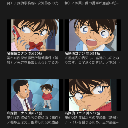
発）／探偵事務所に女流作家の光
撃）／沢栗に蘭の携帯が通話中だっ
井、湯地、二瓶がやってくる。その
た事がバレるが、コナンは変声機を
直後、沢栗勲が拳銃を持って現れ
使って工藤新一を演じ、事件を解決
る。沢栗の妹、未紅は3人のSNS仲
すると沢栗に約束する。証言や資料
間だった。先月、未紅は温泉旅館で
から事件の真相に近づいたコナンは
手首を切って自殺。沢栗は3人の誰
未紅が付けるあだ名の法則にも気付
かが殺害したと考えていた。阿笠の
いて犯人を見破る。事務所の外には
家にいたコナンは電話を通して事務
特殊捜査班のSITが待機。特殊急襲部
所の状況を知り、事件を解決しよう
隊のSATも犯人狙撃のチャンスを窺
と考える。
っていた…。
名探偵コナン 第650話
名探偵コナン 第651話
第650話 探偵事務所籠城事件（解
※番組内の告知は、当時のものとな
放）／光井を殺害しようとする沢
ります。ご了承ください。／第651
栗。コナン（新一）は電話口から沢
話 コナンVS平次 東西探偵推理勝負
栗を止め、光井が犯人ではないと伝
／平次と和葉が東京にやってくる。
える。未紅のデビュー作は死神の幻
和葉はファミレスに立ち寄り、平次
覚を見た連続殺人犯が自殺するとい
は先に探偵事務所へ。この後、和葉
う結末で、沢栗は死神の幻覚を見た
から電話がかかってくる。トイレで
未紅が自殺したと察して動揺。その
男性が亡くなり、大騒ぎになってい
隙を突いて沢栗は逮捕されるが、こ
るという。世良はこの事件で工藤と
れは沢栗の犯行を阻止するためのニ
平次、どっちが名探偵か勝負して決
セの推理だった…。
めようと提案。
名探偵コナン 第671話
名探偵コナン 第672話
第671話 探偵たちの夜想曲（事件）
第672話 探偵たちの夜想曲（誘拐）
／樫塚圭は先日他界した兄の遺品か
／トイレを借りるため、圭の部屋に
らロッカーの鍵を見つけ、そのロッ
上がったコナンたち。この時、安室