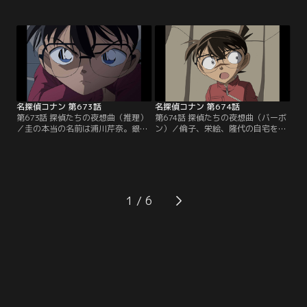
カーを探し出してほしいと小五郎に
は部屋に盗聴器が仕掛けられている
依頼する。待ち合わせの日、小五郎
事に気付き、設置場所を突き止める
は圭を装った男からメールをもらっ
事に。この後、小五郎は一室から男
て外出。その間に男は事務所の人間
の遺体を見つけ、安室は圭が発覚を
として圭に会い、縛り上げた上に鍵
恐れて逃げたと推理。その頃、コナ
の事をしつこく聞いてきたという。
ンは圭からもらったジュースを飲ん
コナンは圭の証言を聞いてウソを見
で眠りに落ちていた…。
破るが…。
名探偵コナン 第673話
名探偵コナン 第674話
第673話 探偵たちの夜想曲（推理）
第674話 探偵たちの夜想曲（バーボ
／圭の本当の名前は浦川芹奈。銀行
ン）／倫子、栄絵、隆代の自宅を訪
強盗犯に殺害された賢也の妹ではな
ねたコナンは誰が痩せた強盗犯かわ
く、同じ銀行に勤めていた彼女だっ
かったが、教える事はできないと芹
た。芹奈は強盗犯3人に復讐しよう
奈に伝える。コナンは芹奈が強盗犯
と計画。事務所のトイレで発見され
を殺害して自殺すると考えていた。
た本物の圭は強盗犯の1人だった。
この後、コナンは自首すると約束し
強盗犯を倫子、栄絵、隆代という3
た芹奈に誰が強盗犯か教える。そん
1
人の女性に絞り込んだ芹奈。コナン
なコナンの話を盗み聞きする人物が
は芹奈と3人の自宅を訪ねるが…。
いた。それは拳銃を手にした痩せた
強盗犯だった…。