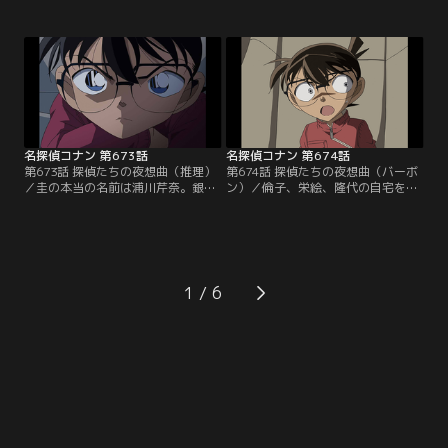
カーを探し出してほしいと小五郎に
は部屋に盗聴器が仕掛けられている
依頼する。待ち合わせの日、小五郎
事に気付き、設置場所を突き止める
は圭を装った男からメールをもらっ
事に。この後、小五郎は一室から男
て外出。その間に男は事務所の人間
の遺体を見つけ、安室は圭が発覚を
として圭に会い、縛り上げた上に鍵
恐れて逃げたと推理。その頃、コナ
の事をしつこく聞いてきたという。
ンは圭からもらったジュースを飲ん
コナンは圭の証言を聞いてウソを見
で眠りに落ちていた…。
破るが…。
名探偵コナン 第673話
名探偵コナン 第674話
第673話 探偵たちの夜想曲（推理）
第674話 探偵たちの夜想曲（バーボ
／圭の本当の名前は浦川芹奈。銀行
ン）／倫子、栄絵、隆代の自宅を訪
強盗犯に殺害された賢也の妹ではな
ねたコナンは誰が痩せた強盗犯かわ
く、同じ銀行に勤めていた彼女だっ
かったが、教える事はできないと芹
た。芹奈は強盗犯3人に復讐しよう
奈に伝える。コナンは芹奈が強盗犯
と計画。事務所のトイレで発見され
を殺害して自殺すると考えていた。
た本物の圭は強盗犯の1人だった。
この後、コナンは自首すると約束し
強盗犯を倫子、栄絵、隆代という3
た芹奈に誰が強盗犯か教える。そん
1
人の女性に絞り込んだ芹奈。コナン
なコナンの話を盗み聞きする人物が
は芹奈と3人の自宅を訪ねるが…。
いた。それは拳銃を手にした痩せた
強盗犯だった…。