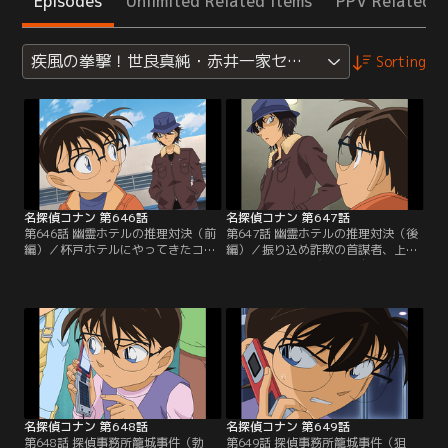
Episodes
Unlimited Related Items
PPV Related I
疾風の拳撃！世良真純・赤井一家セレクション
Sorting
名探偵コナン 第646話
名探偵コナン 第647話
第646話 幽霊ホテルの推理対決（前
第647話 幽霊ホテルの推理対決（後
編）／杯戸ホテルにやってきたコナ
編）／振り込め詐欺の首謀者、上住
ン、蘭、園子。お目当てのカフェを
がホテルから飛び降りて自殺。だ
見つけた直後、駐車場から大きな音
が、コナンと探偵の世良は何者かに
が聞こえてくる。コナンが駐車場へ
殺害されたと推理する。コナンは上
駆け付けると、振り込め詐欺の首謀
住が使っていた車イスについた傷に
者、上住が頭から血を流して倒れて
注目。さらに現場の状況から犯人が
いた。行きのバスでコナンたちと一
上住を殺害したトリックを見破る。
緒だった世良が現れ、これは殺人だ
ほぼ同時に犯人に気付いた世良は皆
と指摘。世良はコナンと同じ探偵だ
の前で自身の推理を披露する。それ
った…。
を聞いたコナンは…。
名探偵コナン 第648話
名探偵コナン 第649話
第648話 探偵事務所籠城事件（勃
第649話 探偵事務所籠城事件（狙