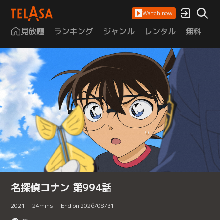
Watch now
見放題
ランキング
ジャンル
レンタル
無料
は
名探偵コナン 第994話
2021
24
mins
End on 2026/08/31