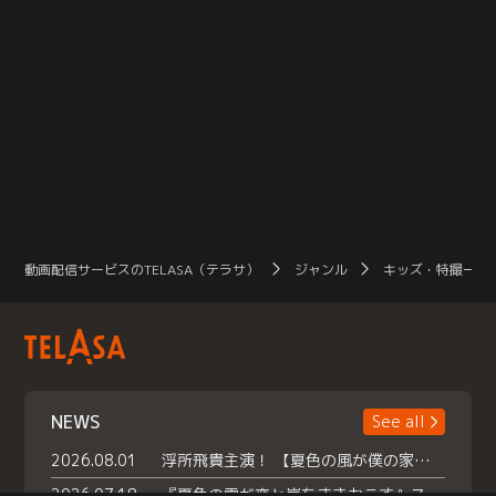
動画配信サービスのTELASA（テラサ）
ジャンル
キッズ・特撮一覧
NEWS
See all
2026.08.01
浮所飛貴主演！ 【夏色の風が僕の家にやってきた】 本日よりテラサで独占配信スタート！
2026.07.18
『夏色の雲が恋と嵐をまきおこす』スペシャルメイキング 【Part1】2026年７月18日（土）23時30分～配信スタート！話題のシーンの裏側を大公開！豪華キャスト大集合！ 『武宮家 真夏の家族会議』開催！