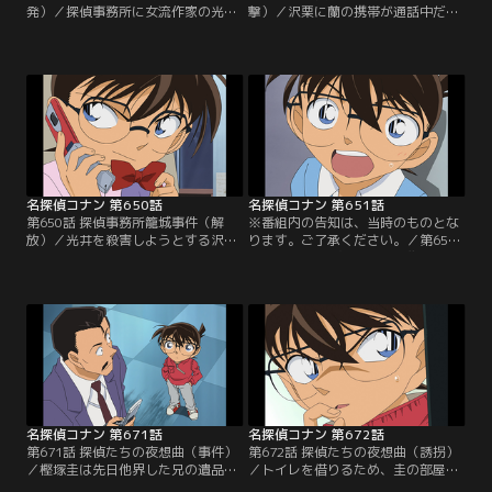
発）／探偵事務所に女流作家の光
撃）／沢栗に蘭の携帯が通話中だっ
井、湯地、二瓶がやってくる。その
た事がバレるが、コナンは変声機を
直後、沢栗勲が拳銃を持って現れ
使って工藤新一を演じ、事件を解決
る。沢栗の妹、未紅は3人のSNS仲
すると沢栗に約束する。証言や資料
間だった。先月、未紅は温泉旅館で
から事件の真相に近づいたコナンは
手首を切って自殺。沢栗は3人の誰
未紅が付けるあだ名の法則にも気付
かが殺害したと考えていた。阿笠の
いて犯人を見破る。事務所の外には
家にいたコナンは電話を通して事務
特殊捜査班のSITが待機。特殊急襲部
所の状況を知り、事件を解決しよう
隊のSATも犯人狙撃のチャンスを窺
と考える。
っていた…。
名探偵コナン 第650話
名探偵コナン 第651話
第650話 探偵事務所籠城事件（解
※番組内の告知は、当時のものとな
放）／光井を殺害しようとする沢
ります。ご了承ください。／第651
栗。コナン（新一）は電話口から沢
話 コナンVS平次 東西探偵推理勝負
栗を止め、光井が犯人ではないと伝
／平次と和葉が東京にやってくる。
える。未紅のデビュー作は死神の幻
和葉はファミレスに立ち寄り、平次
覚を見た連続殺人犯が自殺するとい
は先に探偵事務所へ。この後、和葉
う結末で、沢栗は死神の幻覚を見た
から電話がかかってくる。トイレで
未紅が自殺したと察して動揺。その
男性が亡くなり、大騒ぎになってい
隙を突いて沢栗は逮捕されるが、こ
るという。世良はこの事件で工藤と
れは沢栗の犯行を阻止するためのニ
平次、どっちが名探偵か勝負して決
セの推理だった…。
めようと提案。
名探偵コナン 第671話
名探偵コナン 第672話
第671話 探偵たちの夜想曲（事件）
第672話 探偵たちの夜想曲（誘拐）
／樫塚圭は先日他界した兄の遺品か
／トイレを借りるため、圭の部屋に
らロッカーの鍵を見つけ、そのロッ
上がったコナンたち。この時、安室