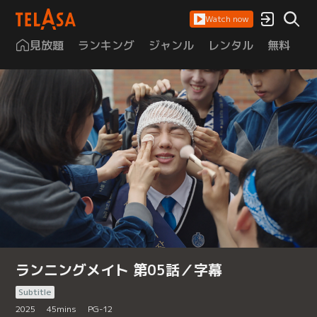
Watch now
見放題
ランキング
ジャンル
レンタル
無料
は
ランニングメイト 第05話／字幕
Subtitle
2025
45
mins
PG-12