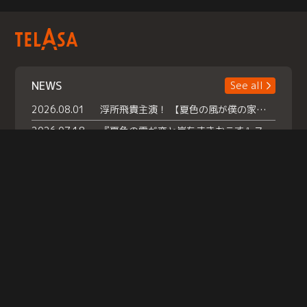
NEWS
See all
2026.08.01
浮所飛貴主演！ 【夏色の風が僕の家にやってきた】 本日よりテラサで独占配信スタート！
2026.07.18
『夏色の雲が恋と嵐をまきおこす』スペシャルメイキング 【Part1】2026年７月18日（土）23時30分～配信スタート！話題のシーンの裏側を大公開！豪華キャスト大集合！ 『武宮家 真夏の家族会議』開催！
2026.07.15
救命医・遥（今田）の《心揺さぶる過去》や、 麻酔科医・権野（船越英一郎）の《謎多きプライベート》など… 《知られざるエピソード》を独占配信！
Help
|
Company Profile
|
Act on Specified Commercial Transactions
|
Terms of Service
|
Privacy Policy