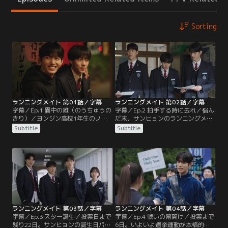
Sorting
ランニングメイト 第01話／字幕
ランニングメイト 第02話／字幕
字幕／Ep.1 嚢中の錐（のうちゅうの
字幕／Ep.2 拍手する時に去れ／悩ん
きり）／ヨンジン高校1年生のノ・
だ末、サンヒョンのランニングメイ
セフンは、合唱部部長ヤン・ウォン
トとなったセフン。共に副会長候補
Subtitle
Subtitle
デから生徒会への立候補を持ちかけ
となったユン・ジョンヒと選挙公約
られる。とあるトラブルをきっかけ
の準備を進める一方で、ウォンデ陣
に校内の笑い者となっていたセフン
営は新たな副会長候補探しに奔走し
にとって、それは名誉挽回のチャン
ていた。選挙戦の構図が少しずつ明
ス。さらに、校内一のセレブ、クァ
らかになっていく中、セフンの胸中
ク・サンヒョンからも副会長候補と
にも迷いが生まれ始める。
して出馬を打診され、運命の歯車が
動き始める。
ランニングメイト 第03話／字幕
ランニングメイト 第04話／字幕
字幕／Ep.3 スター誕生／投票日まで
字幕／Ep.4 戦いの幕開け／投票まで
残り22日。サンヒョンの誕生日パー
6日。いよいよ選挙運動が本格的に