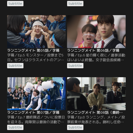
ティーに出席したセフンは、思いが
始まる。サンヒョン陣営は「オンリ
Subtitle
Subtitle
けない出来事に遭遇する。一方、ウ
ーワン」を掲げ、校内の備品を新製
ォンデ陣営の副会長候補に決定した
品に替えることを公約に。対するウ
のは、セフンの親友ジフンだった。
ォンデ陣営は「リブート」をスロー
複雑な思いを抱えながらも、両陣営
ガンに、修学旅行の復活を訴える。
の選挙準備は急ピッチで進んでい
そんな中、下校途中のセフンが正体
く。
不明のバイクにひき逃げされ、病院
に搬送される事件が起きる。
ランニングメイト 第05話／字幕
ランニングメイト 第06話／字幕
字幕／Ep.5 モンスター／投票まで5
字幕／Ep.6 星の輝く夜に／選挙活動
日。セフンはクラスメイトのアン・
はいよいよ終盤。女子副会長候補の
テオから、ウォンデが書いた“ある
演説でサンヒョン陣営がリードす
Subtitle
Subtitle
メモ”の存在を知らされる。わかり
る。しかしその直後、ウォンデ陣営
やすい公約やゲリラ演説、人気配信
のナム・ギョンテが、サンヒョンの
チャンネルへの出演などで話題を集
「誕生日パーティーでの飲酒疑惑」
めるウォンデ陣営は、着実に支持を
を暴露し辞退を迫る。サンヒョンは
拡大。一方、焦燥を募らせるサンヒ
証拠がないと高をくくるが…。
ョンは次第に苛立ちを隠せなくな
り、陣営内にも不穏な空気が漂い始
める。
ランニングメイト 第07話／字幕
ランニングメイト 第08話（最終話）／字幕
字幕／Ep.7 最終陳述／ついに投票日
字幕／Ep.8 ランニング、メイト／投
を迎える。両陣営は最後の活動でも
票結果が発表される。勝利し任命状
互いを非難し合い、やがて騒動は学
を手にする者、敗北を受け入れる者-
Subtitle
Subtitle
内全体を巻き込む大乱闘へと発展。
-それぞれが新たな日常へ戻ろうとし