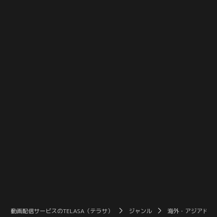
会長候補による最終陳述の場でも妨
ていた。しかし、セフンのひき逃げ
害を受けたサンヒョンは、動揺のあ
事件に新たな目撃者が現れたこと
まり演説ができなくなってしまう。
で、選挙戦の裏に隠された策謀が次
絶体絶命の状況で、セフンは彼
第に明らかになる。多くの犠牲と葛
に“起死回生の一策”を耳打ちする。
藤を経て、セフンが最後に下す“決
断”とは--。
動画配信サービスのTELASA（テラサ）
ジャンル
海外・アジアドラ