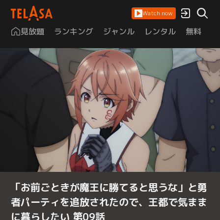
Watch now
見放題
ランキング
ジャンル
レンタル
無料
は
「お前ごときが魔王に勝てると思うな」と勇
者パーティを追放されたので、王都で気まま
に暮らしたい 第09話