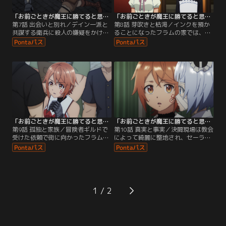
「お前ごときが魔王に勝てると思うな」と勇者パーティを追放されたので、王都で気ままに暮らしたい 第07話
「お前ごときが魔王に勝てると思うな」と勇者パーティを追放されたので、王都で気ままに暮らしたい 第08話
第7話 出会いと別れ／デイン一派と
第8話 芽吹きと枯渇／インクを預か
共謀する衛兵に殺人の嫌疑をかけら
ることになったフラムの家では、に
れ、追われる身となったフラム。街
ぎやかであたたかい生活が始まっ
にはお尋ね者の貼り紙まで作られて
た。冒険者ギルドでインクの行方不
いた。ついには袋小路に追いやられ
明情報を探していると、そこではデ
たフラム。あげく市民らしき盲目の
インの元取り巻きカーニスたちが、
少女を人質にとられ、絶体絶命……
新たな権力者として振る舞ってい
そこへ突如現れたのは、王国軍副将
た。さらにフラムは、デインが教会
軍オティーリエだった。オティーリ
で敬虔に祈る姿を目にする。オティ
エの助けもあり窮地を脱したフラム
ーリエの話では教会がデインの後ろ
が家路急ぐと…。
盾になったというが……。
「お前ごときが魔王に勝てると思うな」と勇者パーティを追放されたので、王都で気ままに暮らしたい 第09話
「お前ごときが魔王に勝てると思うな」と勇者パーティを追放されたので、王都で気ままに暮らしたい 第10話
第9話 孤独と家族／冒険者ギルドで
第10話 真実と事実／決闘現場は教会
受けた依頼で街に向かったフラム
によって綺麗に整地され、セーラの
は、道に散乱する異形の肉塊を発見
行方は依然分からない。中央区の教
する。現場にいた教会騎士のエドた
会でエルンからセーラは魔族崇拝の
ちが言うには、その肉塊は目玉のよ
理由で破門されたと聞かされ、エド
うなものに襲われた被害者なのだと
とジョニーも消されたとの情報にシ
いう。目撃証言を聞いたフラムは、
ョックを受けるフラム。教会を追っ
過去に遭遇したキマイラやオーガと
ていたオティーリエさえも所在がわ
1
の類似性に気づく。その頃、橋の下
からない。フラムは意を決し、イン
ではデインとカーニスの決闘が行わ
クに本当のことを教えてほしいと告
れていた。だが…。
げる。