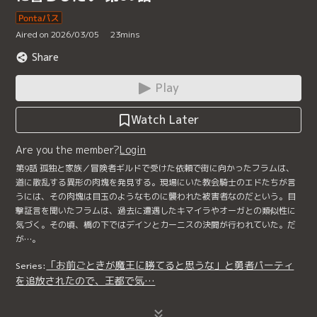
Aired on 2026/03/05
23
mins
Share
Play
Watch Later
Are you the member?
Login
第9話 孤独と家族／冒険者ギルドで受けた依頼で街に向かったフラムは、
道に散乱する異形の肉塊を発見する。現場にいた教会騎士のエドたちが言
うには、その肉塊は目玉のようなものに襲われた被害者なのだという。目
撃証言を聞いたフラムは、過去に遭遇したキマイラやオーガとの類似性に
気づく。その頃、橋の下ではデインとカーニスの決闘が行われていた。だ
が…。
「お前ごときが魔王に勝てると思うな」と勇者パーティ
Series:
を追放されたので、王都で気…