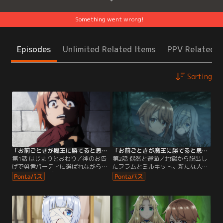
Something went wrong!
Episodes
Unlimited Related Items
PPV Related I
Sorting
「お前ごときが魔王に勝てると思うな」と勇者パーティを追放されたので、王都で気ままに暮らしたい 第01話
「お前ごときが魔王に勝てると思うな」と勇者パーティを追放されたので、王都で気ままに暮らしたい 第02話
第1話 はじまりとおわり／神のお告
第2話 偶然と運命／地獄から脱出し
げで勇者パーティに選ばれながら、
たフラムとミルキット。新たな人生
能力値オールゼロだったフラムは賢
を歩むため冒険者ライセンスを取得
者ジーンにより奴隷商に売られてし
し、初の依頼に向かう。Fランクの
まう。ジーンが語るには、他の仲間
魔物討伐のはずが、実際に現れたそ
も承諾し、信頼していた勇者ですら
れは、Fランクよりも遥かに強力なD
「あの顔を二度と見なくて済むと
ランクの魔物であった。しかし圧倒
清々する」と言い放ったという。奴
的な力を手に入れたフラムには関係
隷としても役立たずの烙印を押され
ない--そのはずだった。そこに現れ