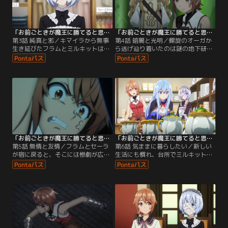
たフラムは、余興としてその命を奪
たのは異形のワーウルフ。謎の化け
われようとしていた。
物が次々と…。
「お前ごときが魔王に勝てると思うな」と勇者パーティを追放されたので、王都で気ままに暮らしたい 第03話
「お前ごときが魔王に勝てると思うな」と勇者パーティを追放されたので、王都で気ままに暮らしたい 第04話
第3話 純真と邪／キマイラから無事
第4話 暗闇と光明／螺旋のオーガか
生き延びたフラムとミルキットは、
ら逃げ辿り着いたのは謎の地下研究
新しい服を買ったりと束の間の平和
施設だった。そこで見つけた研究ノ
を満喫していた。とある日、ひった
ートには恐ろしい実験の記録、そし
くりの犯人を捕まえた縁で知り合っ
て何故かフラムの名前が記されてい
た商人のリーチから「妻の病気を治
た。「なんで私の名前がここに出て
すため薬草を探してほしい」と依頼
くるの？」と困惑するフラムの前に
される。共に犯人を捕まえた修道女
助けを求める女性が現れる。しか
のセーラも加わり、3人は薬草を求
し、それは罠だった…！女性の顔は
めて山村へ向かう。フラムにとっ
渦巻く肉塊に変貌し…。
て…。
「お前ごときが魔王に勝てると思うな」と勇者パーティを追放されたので、王都で気ままに暮らしたい 第05話
「お前ごときが魔王に勝てると思うな」と勇者パーティを追放されたので、王都で気ままに暮らしたい 第06話
第5話 無情と友情／フラムとセーラ
第6話 気ままに暮らしたい／新しい
が宿に戻ると、そこには惨劇が広が
生活にも慣れ、台所でミルキットが
っていた……。デインの配下たちが
朝食を作る微笑ましい光景にフラム
ステュード親子を刺し、ミルキット
も心がほころぶ。勇者パーティーを
に襲いかかっていたのだ。激怒した
抜けた英雄エターナも同居すること
フラムは容赦なく始末するが、その
になり、賑やかな毎日を送ってい
冷徹な処刑を目の当たりにしたセー
た。唯一の懸念は冒険者ギルドでデ
ラは困惑を隠せずにいた。一方、魔
インから向けられる猜疑の目。仲間
族の城では三魔将たちがフラムの
の行方不明の原因としてフラムを疑
【反転】の力について議論を交わし
っているのだ。その場は冷静を装い
ていた。
フラムが帰宅すると…。