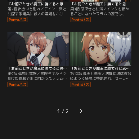
「お前ごときが魔王に勝てると思うな」と勇者パーティを追放されたので、王都で気ままに暮らしたい 第07話
「お前ごときが魔王に勝てると思うな」と勇者パーティを追放されたので、王都で気ままに暮らしたい 第08話
第7話 出会いと別れ／デイン一派と
第8話 芽吹きと枯渇／インクを預か
共謀する衛兵に殺人の嫌疑をかけら
ることになったフラムの家では、に
れ、追われる身となったフラム。街
ぎやかであたたかい生活が始まっ
にはお尋ね者の貼り紙まで作られて
た。冒険者ギルドでインクの行方不
いた。ついには袋小路に追いやられ
明情報を探していると、そこではデ
たフラム。あげく市民らしき盲目の
インの元取り巻きカーニスたちが、
少女を人質にとられ、絶体絶命……
新たな権力者として振る舞ってい
そこへ突如現れたのは、王国軍副将
た。さらにフラムは、デインが教会
軍オティーリエだった。オティーリ
で敬虔に祈る姿を目にする。オティ
エの助けもあり窮地を脱したフラム
ーリエの話では教会がデインの後ろ
が家路急ぐと…。
盾になったというが……。
「お前ごときが魔王に勝てると思うな」と勇者パーティを追放されたので、王都で気ままに暮らしたい 第09話
「お前ごときが魔王に勝てると思うな」と勇者パーティを追放されたので、王都で気ままに暮らしたい 第10話
第9話 孤独と家族／冒険者ギルドで
第10話 真実と事実／決闘現場は教会
受けた依頼で街に向かったフラム
によって綺麗に整地され、セーラの
は、道に散乱する異形の肉塊を発見
行方は依然分からない。中央区の教
する。現場にいた教会騎士のエドた
会でエルンからセーラは魔族崇拝の
ちが言うには、その肉塊は目玉のよ
理由で破門されたと聞かされ、エド
うなものに襲われた被害者なのだと
とジョニーも消されたとの情報にシ
いう。目撃証言を聞いたフラムは、
ョックを受けるフラム。教会を追っ
過去に遭遇したキマイラやオーガと
ていたオティーリエさえも所在がわ
1
の類似性に気づく。その頃、橋の下
からない。フラムは意を決し、イン
ではデインとカーニスの決闘が行わ
クに本当のことを教えてほしいと告
れていた。だが…。
げる。