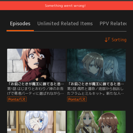
Something went wrong!
Episodes
Unlimited Related Items
PPV Related I
Sorting
「お前ごときが魔王に勝てると思うな」と勇者パーティを追放されたので、王都で気ままに暮らしたい 第01話
「お前ごときが魔王に勝てると思うな」と勇者パーティを追放されたので、王都で気ままに暮らしたい 第02話
第1話 はじまりとおわり／神のお告
第2話 偶然と運命／地獄から脱出し
げで勇者パーティに選ばれながら、
たフラムとミルキット。新たな人生
能力値オールゼロだったフラムは賢
を歩むため冒険者ライセンスを取得
者ジーンにより奴隷商に売られてし
し、初の依頼に向かう。Fランクの
まう。ジーンが語るには、他の仲間
魔物討伐のはずが、実際に現れたそ
も承諾し、信頼していた勇者ですら
れは、Fランクよりも遥かに強力なD
「あの顔を二度と見なくて済むと
ランクの魔物であった。しかし圧倒
清々する」と言い放ったという。奴
的な力を手に入れたフラムには関係
隷としても役立たずの烙印を押され
ない--そのはずだった。そこに現れ
たフラムは、余興としてその命を奪
たのは異形のワーウルフ。謎の化け