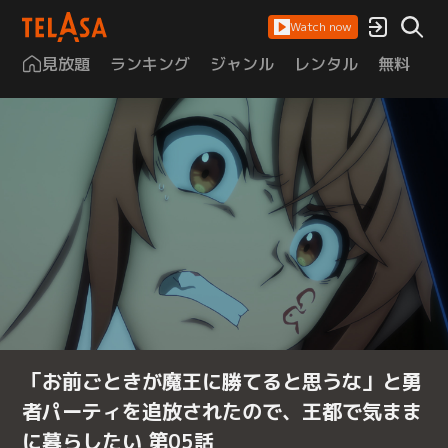
Watch now
見放題
ランキング
ジャンル
レンタル
無料
は
「お前ごときが魔王に勝てると思うな」と勇
者パーティを追放されたので、王都で気まま
に暮らしたい 第05話