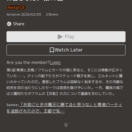
Aired on 2026/02/05
23
mins
Share
Play
Watch Later
Are you the member?
Login
第5話 無情と友情／フラムとセーラが宿に戻ると、そこには惨劇が広がっ
ていた……。デインの配下たちがステュード親子を刺し、ミルキットに襲
いかかっていたのだ。激怒したフラムは容赦なく始末するが、その冷徹な
処刑を目の当たりにしたセーラは困惑を隠せずにいた。一方、魔族の城で
は三魔将たちがフラムの【反転】の力について議論を交わしていた。
「お前ごときが魔王に勝てると思うな」と勇者パーティ
Series:
を追放されたので、王都で気…