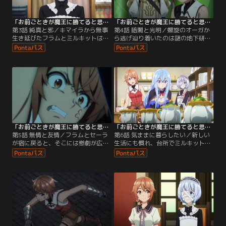
われようとしていた。
物が次々と…。
「お前ごときが魔王に勝てると思うな」と勇者パーティを追放されたので、王都で気ままに暮らしたい 第03話
「お前ごときが魔王に勝てると思うな」と勇者パーティを追放されたので、王都で気ままに暮らしたい 第04話
第3話 純真と邪／キマイラから無事
第4話 暗闇と光明／螺旋のオーガか
生き延びたフラムとミルキットは、
ら逃げ辿り着いたのは謎の地下研究
新しい服を買ったりと束の間の平和
施設だった。そこで見つけた研究ノ
を満喫していた。とある日、ひった
ートには恐ろしい実験の記録、そし
くりの犯人を捕まえた縁で知り合っ
て何故かフラムの名前が記されてい
た商人のリーチから「妻の病気を治
た。「なんで私の名前がここに出て
すため薬草を探してほしい」と依頼
くるの？」と困惑するフラムの前に
される。共に犯人を捕まえた修道女
助けを求める女性が現れる。しか
のセーラも加わり、3人は薬草を求
し、それは罠だった…！女性の顔は
めて山村へ向かう。フラムにとっ
渦巻く肉塊に変貌し…。
て…。
「お前ごときが魔王に勝てると思うな」と勇者パーティを追放されたので、王都で気ままに暮らしたい 第05話
「お前ごときが魔王に勝てると思うな」と勇者パーティを追放されたので、王都で気ままに暮らしたい 第06話
第5話 無情と友情／フラムとセーラ
第6話 気ままに暮らしたい／新しい
が宿に戻ると、そこには惨劇が広が
生活にも慣れ、台所でミルキットが
っていた……。デインの配下たちが
朝食を作る微笑ましい光景にフラム
ステュード親子を刺し、ミルキット
も心がほころぶ。勇者パーティーを
に襲いかかっていたのだ。激怒した
抜けた英雄エターナも同居すること
フラムは容赦なく始末するが、その
になり、賑やかな毎日を送ってい
冷徹な処刑を目の当たりにしたセー
た。唯一の懸念は冒険者ギルドでデ
ラは困惑を隠せずにいた。一方、魔
インから向けられる猜疑の目。仲間
族の城では三魔将たちがフラムの
の行方不明の原因としてフラムを疑
【反転】の力について議論を交わし
っているのだ。その場は冷静を装い
ていた。
フラムが帰宅すると…。