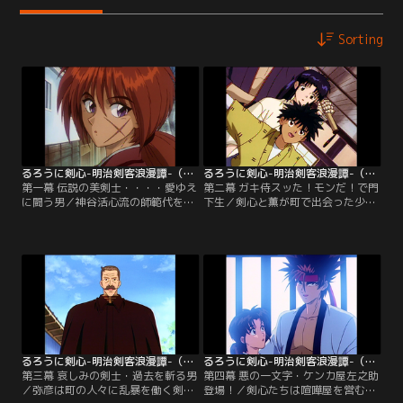
Sorting
るろうに剣心-明治剣客浪漫譚-（1996年版） 第01話
るろうに剣心-明治剣客浪漫譚-（1996年版） 第02話
第一幕 伝説の美剣士・・・・愛ゆえ
第二幕 ガキ侍スッた！モンだ！で門
に闘う男／神谷活心流の師範代を務
下生／剣心と薫が町で出会った少年
める神谷薫は、活心流の名を騙る辻
スリ・明神弥彦。彼が関東集英組か
斬りを追っていた。辻斬りを見つ
らスリを強いられていることを知っ
け、闘いを挑むものの歯が立たな
た薫は、関東集英組に単身乗り込
い。そこに、自らを“流浪人”と名乗
む。しかし、博打でだまされ、弥彦
る剣客・緋村剣心が現れる。
とともに窮地に追い込まれる！
るろうに剣心-明治剣客浪漫譚-（1996年版） 第03話
るろうに剣心-明治剣客浪漫譚-（1996年版） 第04話
第三幕 哀しみの剣士・過去を斬る男
第四幕 悪の一文字・ケンカ屋左之助
／弥彦は町の人々に乱暴を働く剣客
登場！／剣心たちは喧嘩屋を営む左