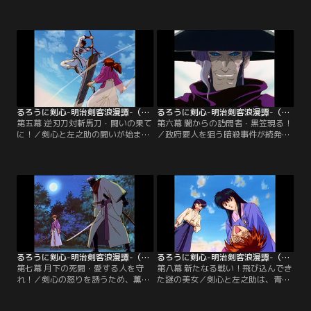
警官隊と遭遇し、立ち向かうが捕え
之助と知り合う。仕事の依頼で、剣
られてしまう。その場に居合わせた
心が“人斬り抜刀斎”だと知り、神谷
剣心は、 彼らを押さえ込む。その
道場を訪れた左之助。
時、剣心と幕末維新を闘ったかつて
の同志・山県有朋が現れた。
るろうに剣心-明治剣客浪漫譚-（1996年版） 第05話
るろうに剣心-明治剣客浪漫譚-（1996年版） 第06話
第五幕 逆刃刀対斬馬刀・闘いの果て
第六幕 闇からの訪問者・黒笠現る！
に！／剣心と左之助の闘いが始まっ
／政府要人を狙う暗殺事件が続発
た。剣心相手に苦戦する左之助の脳
し、陸軍省幹部の護衛を依頼された
裏に浮かんだのは、赤報隊一番隊隊
剣心たち。暗殺者の正体は“黒笠”と
長・相楽総三。総三と同じ理想を目
いう異名を持つ鵜堂刃衛だった。刃
指し、今も闘い続ける剣心の姿に、
衛は、剣心が“人斬り抜刀斎”だと知
左之助は心を揺さぶられる。
り、新たな標的に選ぶ。
るろうに剣心-明治剣客浪漫譚-（1996年版） 第07話
るろうに剣心-明治剣客浪漫譚-（1996年版） 第08話
第七幕 月下の死闘・愛する人を守
第八幕 新たなる戦い！飛び込んでき
れ！／剣心の怒りを誘うため、薫を
た謎の美女／剣心と左之助は、青年
連れ去った刃衛。剣心の“人斬り”の
実業家・武田観柳の私兵に追われる
本性を呼び戻すべく、卑劣な手段で
高荷恵という女性を助けた。その