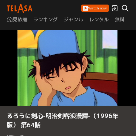
Watch now
見放題
ランキング
ジャンル
レンタル
無料
は
るろうに剣心-明治剣客浪漫譚-（1996年
版） 第64話