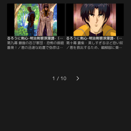
薫を苦しめる。薫を救うために“人
夜、隠密御庭番衆の火男と癋見が、
斬り”に立ち戻った剣心は、刃衛に
恵を奪還すべく神谷道場に現れる。
とどめを刺さんとするが…。
弥彦は恵をかばい、負傷してしま
う。
るろうに剣心-明治剣客浪漫譚-（1996年版） 第09話
るろうに剣心-明治剣客浪漫譚-（1996年版） 第10話
第九幕 最強の忍び軍団・恐怖の御庭
第十幕 蒼紫・美しすぎるほど恐い奴
番衆！／恵の迅速な処置で弥彦は命
／恵を救出するため、観柳邸に乗り
を取り留めた。恵は会津藩の名医・
込んだ剣心たち。苦戦しながらも、
高荷家の娘で、その知識を観柳に狙
剣心は御庭番衆の1人、般若を打ち
われていたのだ。自分のせいで剣心
破る。剣心と左之助が恵の元へと急
たちに迷惑がかかると判断した恵
ぐが、御庭番衆御頭・四乃森蒼紫が
は、自ら観柳の元へ戻ってしまう。
2人を待ち構えていた！
1