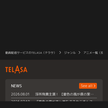
動画配信サービスのTELASA（テラサ）
ジャンル
アニメ一覧（見放
NEWS
See all
2026.08.01
浮所飛貴主演！ 【夏色の風が僕の家にやってきた】 本日よりテラサで独占配信スタート！
2026.07.18
『夏色の雲が恋と嵐をまきおこす』スペシャルメイキング 【Part1】2026年７月18日（土）23時30分～配信スタート！話題のシーンの裏側を大公開！豪華キャスト大集合！ 『武宮家 真夏の家族会議』開催！