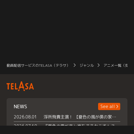
動画配信サービスのTELASA（テラサ）
ジャンル
アニメ一覧（見放
NEWS
See all
2026.08.01
浮所飛貴主演！ 【夏色の風が僕の家にやってきた】 本日よりテラサで独占配信スタート！
2026.07.18
『夏色の雲が恋と嵐をまきおこす』スペシャルメイキング 【Part1】2026年７月18日（土）23時30分～配信スタート！話題のシーンの裏側を大公開！豪華キャスト大集合！ 『武宮家 真夏の家族会議』開催！