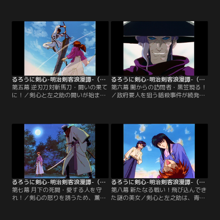
警官隊と遭遇し、立ち向かうが捕え
之助と知り合う。仕事の依頼で、剣
られてしまう。その場に居合わせた
心が“人斬り抜刀斎”だと知り、神谷
剣心は、 彼らを押さえ込む。その
道場を訪れた左之助。
時、剣心と幕末維新を闘ったかつて
の同志・山県有朋が現れた。
るろうに剣心-明治剣客浪漫譚-（1996年版） 第05話
るろうに剣心-明治剣客浪漫譚-（1996年版） 第06話
第五幕 逆刃刀対斬馬刀・闘いの果て
第六幕 闇からの訪問者・黒笠現る！
に！／剣心と左之助の闘いが始まっ
／政府要人を狙う暗殺事件が続発
た。剣心相手に苦戦する左之助の脳
し、陸軍省幹部の護衛を依頼された
裏に浮かんだのは、赤報隊一番隊隊
剣心たち。暗殺者の正体は“黒笠”と
長・相楽総三。総三と同じ理想を目
いう異名を持つ鵜堂刃衛だった。刃
指し、今も闘い続ける剣心の姿に、
衛は、剣心が“人斬り抜刀斎”だと知
左之助は心を揺さぶられる。
り、新たな標的に選ぶ。
るろうに剣心-明治剣客浪漫譚-（1996年版） 第07話
るろうに剣心-明治剣客浪漫譚-（1996年版） 第08話
第七幕 月下の死闘・愛する人を守
第八幕 新たなる戦い！飛び込んでき
れ！／剣心の怒りを誘うため、薫を
た謎の美女／剣心と左之助は、青年
連れ去った刃衛。剣心の“人斬り”の
実業家・武田観柳の私兵に追われる
本性を呼び戻すべく、卑劣な手段で
高荷恵という女性を助けた。その