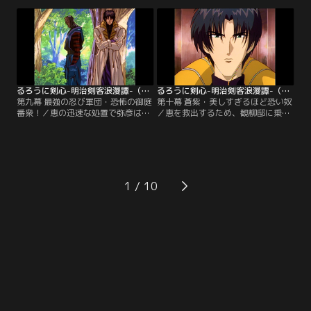
薫を苦しめる。薫を救うために“人
夜、隠密御庭番衆の火男と癋見が、
斬り”に立ち戻った剣心は、刃衛に
恵を奪還すべく神谷道場に現れる。
とどめを刺さんとするが…。
弥彦は恵をかばい、負傷してしま
う。
るろうに剣心-明治剣客浪漫譚-（1996年版） 第09話
るろうに剣心-明治剣客浪漫譚-（1996年版） 第10話
第九幕 最強の忍び軍団・恐怖の御庭
第十幕 蒼紫・美しすぎるほど恐い奴
番衆！／恵の迅速な処置で弥彦は命
／恵を救出するため、観柳邸に乗り
を取り留めた。恵は会津藩の名医・
込んだ剣心たち。苦戦しながらも、
高荷家の娘で、その知識を観柳に狙
剣心は御庭番衆の1人、般若を打ち
われていたのだ。自分のせいで剣心
破る。剣心と左之助が恵の元へと急
たちに迷惑がかかると判断した恵
ぐが、御庭番衆御頭・四乃森蒼紫が
は、自ら観柳の元へ戻ってしまう。
2人を待ち構えていた！
1