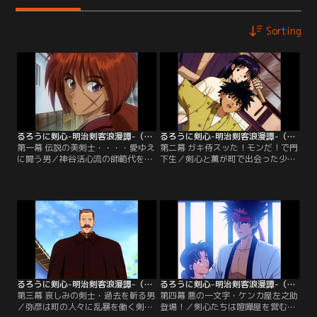
Sorting
るろうに剣心-明治剣客浪漫譚-（1996年版） 第01話
るろうに剣心-明治剣客浪漫譚-（1996年版） 第02話
第一幕 伝説の美剣士・・・・愛ゆえ
第二幕 ガキ侍スッた！モンだ！で門
に闘う男／神谷活心流の師範代を務
下生／剣心と薫が町で出会った少年
める神谷薫は、活心流の名を騙る辻
スリ・明神弥彦。彼が関東集英組か
斬りを追っていた。辻斬りを見つ
らスリを強いられていることを知っ
け、闘いを挑むものの歯が立たな
た薫は、関東集英組に単身乗り込
い。そこに、自らを“流浪人”と名乗
む。しかし、博打でだまされ、弥彦
る剣客・緋村剣心が現れる。
とともに窮地に追い込まれる！
るろうに剣心-明治剣客浪漫譚-（1996年版） 第03話
るろうに剣心-明治剣客浪漫譚-（1996年版） 第04話
第三幕 哀しみの剣士・過去を斬る男
第四幕 悪の一文字・ケンカ屋左之助
／弥彦は町の人々に乱暴を働く剣客
登場！／剣心たちは喧嘩屋を営む左