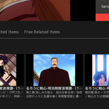
Seri
ated Items
Free Related Items
るろうに剣心-明治剣客浪漫譚-（1996年版） 第02話
るろうに剣心-明治剣客浪漫譚-（1996年版） 第03話
モンだ！で門下生／
第三幕 哀しみの剣士・過去を斬る男／弥彦
第四幕 悪の一文
少年スリ・明神弥
は町の人々に乱暴を働く剣客警官隊と遭遇
／剣心たちは喧嘩
スリを強いられて
し、立ち向かうが捕えられてしまう。その
う。仕事の依頼で
関東集英組に単身
場に居合わせた剣心は、 彼らを押さえ込
斎”だと知り、神
でだまされ、弥彦
む。その時、剣心と幕末維新を闘ったかつ