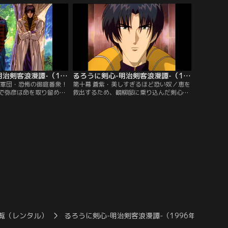
に、左之助は心を揺さぶられる。
るろうに剣心-明治剣客浪漫譚-（1996年版） 第09話
るろうに剣心-明治剣客浪漫譚-（1996年版） 第10話
び軍団・恐怖の御庭番衆！
第十幕 蒼紫・美しすぎるほど恐い奴／恵を
で弥彦は命を取り留め
救出するため、観柳邸に乗り込んだ剣心た
名医・高荷家の娘で、そ
ち。苦戦しながらも、剣心は御庭番衆の1
われていたのだ。自分の
人、般若を打ち破る。剣心と左之助が恵の
迷惑がかかると判断した
元へと急ぐが、御庭番衆御頭・四乃森蒼紫
元へ戻ってしまう。
が2人を待ち構えていた！
覧（レンタル）
るろうに剣心-明治剣客浪漫譚-（1996年版）