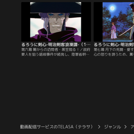
乗る剣客・緋村剣心が現れる。
とともに窮地に追い込ま
るろうに剣心-明治剣客浪漫譚-（1996年版） 第06話
第六幕 闇からの訪問者・黒笠現る！／政府
第七幕 月下の死闘・愛
要人を狙う暗殺事件が続発し、陸軍省幹部
心の怒りを誘うため、薫
の護衛を依頼された剣心たち。暗殺者の正
衛。剣心の“人斬り”の
体は“黒笠”という異名を持つ鵜堂刃衛だっ
く、卑劣な手段で薫を苦
た。刃衛は、剣心が“人斬り抜刀斎”だと知
ために“人斬り”に立ち
り、新たな標的に選ぶ。
にとどめを刺さんとする
動画配信サービスのTELASA（テラサ）
ジャンル