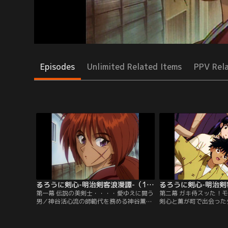
Episodes
Unlimited Related Items
PPV Rel
るろうに剣心-明治剣客浪漫譚-（1996年版） 第01話
第一幕 伝説の美剣士・・・・愛ゆえに闘う
第二幕 ガキ侍スッた！
男／神谷活心流の師範代を務める神谷薫
剣心と薫が町で出会った
は、活心流の名を騙る辻斬りを追ってい
彦。彼が関東集英組から
た。辻斬りを見つけ、闘いを挑むものの歯
いることを知った薫は、
が立たない。そこに、自らを“流浪人”と名
乗り込む。しかし、博打