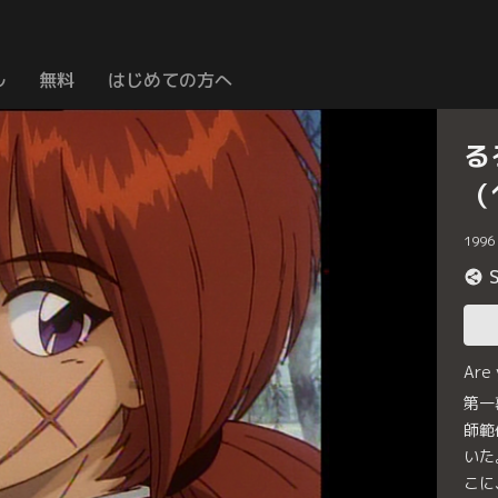
ル
無料
はじめての方へ
る
（
1996
Are
第一
師範
いた
こに