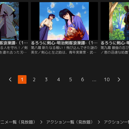
れる！
ての同志・山県有朋が現れた。
るろうに剣心-明治剣客浪漫譚-（1996年版） 第07話
るろうに剣心-明治剣客浪漫譚-（1996年版） 第08話
する人を守れ！／剣
第八幕 新たなる戦い！飛び込んできた謎の
第九幕 最強の忍
を連れ去った刃
美女／剣心と左之助は、青年実業家・武田
／恵の迅速な処置
本性を呼び戻すべ
観柳の私兵に追われる高荷恵という女性を
た。恵は会津藩の
しめる。薫を救う
助けた。その夜、隠密御庭番衆の火男と癋
の知識を観柳に狙
戻った剣心は、刃衛
見が、恵を奪還すべく神谷道場に現れる。
せいで剣心たちに
が…。
弥彦は恵をかばい、負傷してしまう。
恵は、自ら観柳の
...
1
2
3
4
5
6
10
アニメ一覧（見放題）
アクション一覧（見放題）
アクション一