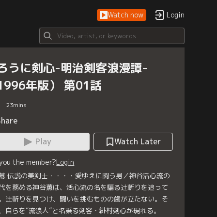
Watch now
Login
ろうに剣心-明治剣客浪漫譚-
1996年版） 第01話
23
mins
Share
Play
Watch Later
 you the member?
Login
幕 伝説の美剣士・・・・愛ゆえに闘う男／神谷活心流の
代を務める神谷薫は、活心流の名を騙る辻斬りを追って
。辻斬りを見つけ、闘いを挑むものの歯が立たない。そ
、自らを“流浪人”と名乗る剣客・緋村剣心が現れる。