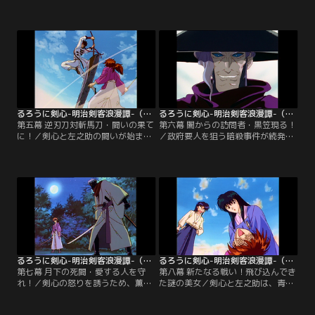
警官隊と遭遇し、立ち向かうが捕え
之助と知り合う。仕事の依頼で、剣
られてしまう。その場に居合わせた
心が“人斬り抜刀斎”だと知り、神谷
剣心は、 彼らを押さえ込む。その
道場を訪れた左之助。
時、剣心と幕末維新を闘ったかつて
の同志・山県有朋が現れた。
るろうに剣心-明治剣客浪漫譚-（1996年版） 第05話
るろうに剣心-明治剣客浪漫譚-（1996年版） 第06話
第五幕 逆刃刀対斬馬刀・闘いの果て
第六幕 闇からの訪問者・黒笠現る！
に！／剣心と左之助の闘いが始まっ
／政府要人を狙う暗殺事件が続発
た。剣心相手に苦戦する左之助の脳
し、陸軍省幹部の護衛を依頼された
裏に浮かんだのは、赤報隊一番隊隊
剣心たち。暗殺者の正体は“黒笠”と
長・相楽総三。総三と同じ理想を目
いう異名を持つ鵜堂刃衛だった。刃
指し、今も闘い続ける剣心の姿に、
衛は、剣心が“人斬り抜刀斎”だと知
左之助は心を揺さぶられる。
り、新たな標的に選ぶ。
るろうに剣心-明治剣客浪漫譚-（1996年版） 第07話
るろうに剣心-明治剣客浪漫譚-（1996年版） 第08話
第七幕 月下の死闘・愛する人を守
第八幕 新たなる戦い！飛び込んでき
れ！／剣心の怒りを誘うため、薫を
た謎の美女／剣心と左之助は、青年
連れ去った刃衛。剣心の“人斬り”の
実業家・武田観柳の私兵に追われる
本性を呼び戻すべく、卑劣な手段で
高荷恵という女性を助けた。その