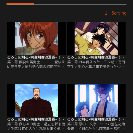
Sorting
るろうに剣心-明治剣客浪漫譚-（1996年版） 第01話
るろうに剣心-明治剣客浪漫譚-（1996年版） 第02話
第一幕 伝説の美剣士・・・・愛ゆえ
第二幕 ガキ侍スッた！モンだ！で門
に闘う男／神谷活心流の師範代を務
下生／剣心と薫が町で出会った少年
める神谷薫は、活心流の名を騙る辻
スリ・明神弥彦。彼が関東集英組か
斬りを追っていた。辻斬りを見つ
らスリを強いられていることを知っ
け、闘いを挑むものの歯が立たな
た薫は、関東集英組に単身乗り込
い。そこに、自らを“流浪人”と名乗
む。しかし、博打でだまされ、弥彦
る剣客・緋村剣心が現れる。
とともに窮地に追い込まれる！
るろうに剣心-明治剣客浪漫譚-（1996年版） 第03話
るろうに剣心-明治剣客浪漫譚-（1996年版） 第04話
第三幕 哀しみの剣士・過去を斬る男
第四幕 悪の一文字・ケンカ屋左之助
／弥彦は町の人々に乱暴を働く剣客
登場！／剣心たちは喧嘩屋を営む左