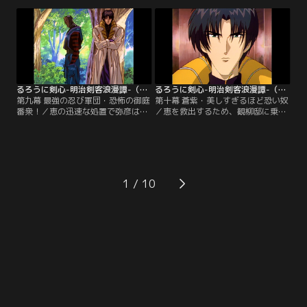
薫を苦しめる。薫を救うために“人
夜、隠密御庭番衆の火男と癋見が、
斬り”に立ち戻った剣心は、刃衛に
恵を奪還すべく神谷道場に現れる。
とどめを刺さんとするが…。
弥彦は恵をかばい、負傷してしま
う。
るろうに剣心-明治剣客浪漫譚-（1996年版） 第09話
るろうに剣心-明治剣客浪漫譚-（1996年版） 第10話
第九幕 最強の忍び軍団・恐怖の御庭
第十幕 蒼紫・美しすぎるほど恐い奴
番衆！／恵の迅速な処置で弥彦は命
／恵を救出するため、観柳邸に乗り
を取り留めた。恵は会津藩の名医・
込んだ剣心たち。苦戦しながらも、
高荷家の娘で、その知識を観柳に狙
剣心は御庭番衆の1人、般若を打ち
われていたのだ。自分のせいで剣心
破る。剣心と左之助が恵の元へと急
たちに迷惑がかかると判断した恵
ぐが、御庭番衆御頭・四乃森蒼紫が
は、自ら観柳の元へ戻ってしまう。
2人を待ち構えていた！
1