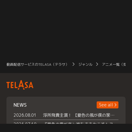
動画配信サービスのTELASA（テラサ）
ジャンル
アニメ一覧（見放
NEWS
See all
2026.08.01
浮所飛貴主演！ 【夏色の風が僕の家にやってきた】 本日よりテラサで独占配信スタート！
2026.07.18
『夏色の雲が恋と嵐をまきおこす』スペシャルメイキング 【Part1】2026年７月18日（土）23時30分～配信スタート！話題のシーンの裏側を大公開！豪華キャスト大集合！ 『武宮家 真夏の家族会議』開催！