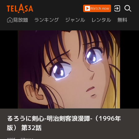
Watch now
見放題
ランキング
ジャンル
レンタル
無料
は
るろうに剣心-明治剣客浪漫譚-（1996年
版） 第32話