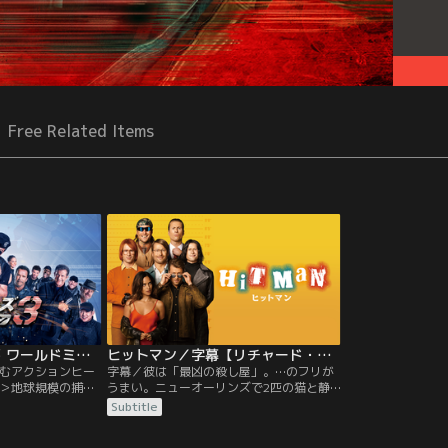
Free Related Items
エクスペンダブルズ3 ワールドミッション／字幕【S・スタローン＋J・ステイサム】
ヒットマン／字幕【リチャード・リンクレイター監督×グレン・パウエル主演】
むアクションヒー
字幕／彼は「最凶の殺し屋」。…のフリが
＞地球規模の捕獲
うまい。ニューオーリンズで2匹の猫と静
軍団“エクスペンダ
かに暮らすゲイリー・ジョンソン（グレ
Subtitle
に下されたCIAの
ン・パウエル）は、大学で心理学と哲学を
ション。それはか
教える傍ら、地元警察に技術スタッフとし