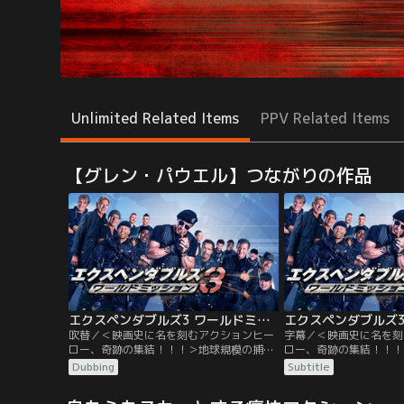
Unlimited Related Items
PPV Related Items
【グレン・パウエル】つながりの作品
エクスペンダブルズ3 ワールドミッション／吹替【S・スタローン＋J・ステイサム】
吹替／＜映画史に名を刻むアクションヒー
字幕／＜映画史に名を刻
ロー、奇跡の集結！！！＞地球規模の捕獲
ロー、奇跡の集結！！！
作戦、始動！最強の傭兵軍団“エクスペンダ
作戦、始動！最強の傭兵
Dubbing
Subtitle
ブルズ”を率いるバーニーに下されたCIAの
ブルズ”を率いるバーニー
作戦担当ドラマーのミッション。それはか
作戦担当ドラマーのミッ