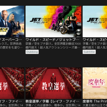
ルズを結成した仲
て協力していた。ある日、おとり捜査で殺
まった組織の大物
し屋役となるはずの警官が職務停止とな
作戦だった…。
り、ゲイリーが急遽代わりを務めること
に。
ワイルド・スピード／スーパーコンボ／字幕
ワイルド・スピード／ジェットブレイク／吹替
ックス。世界各地
吹替／空をブチ抜け。全世界累計興収7000
字幕／空をブチ抜け
の歴史をも塗り替
億円超え！超人気アクションシリーズ最新
億円超え！超人気
ル感！ロサンゼル
作。兄ドミニクvs弟ジェイコブ。ワールド
作。兄ドミニクv
Dubbing
Subtitle
ロで元FBI特別捜査
クラスの兄弟バトル！！ドミニクはレティ
クラスの兄弟バト
ンドンで優雅な生
と幼い息子のブライアンの3人で静かに暮
と幼い息子のブラ
ェントのデッカー
らしていたが、ある日仲間のピンチの知ら
らしていたが、あ
、行方をくらませ
せを聞く。ローマンら“ファミリー”と合流
せを聞く。ローマ
ントのハッティを保
したドミニクは…。
したドミニクは…
の協力要請が入
教皇選挙／吹替【レイフ・ファインズ主演】
教皇選挙／字幕【レイフ・ファインズ主演】
度華年 The Prin
争か。全世界に14
字幕／これは選挙か、戦争か。全世界に14
大夏王朝の公主で