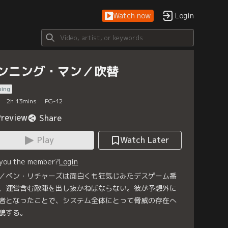
Watch now
Login
ンニング・マン／吹替
bing
2
h
13
mins
PG-12
Preview
Share
Play
Watch Later
 you the member?
Login
／ベン・リチャーズは面白くも狂気じみたデスゲーム番
、運営含む敵陣を出し抜かねばならない。彼が予想外に
者となったことで、システム全体にとって脅威の存在へ
貌する。