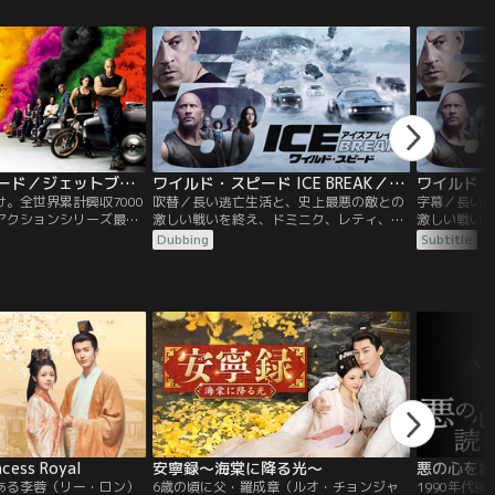
ワイルド・スピード／ジェットブレイク／字幕
ワイルド・スピード ICE BREAK／吹替【ドウェイン・ジョンソン＋ジェイソン・ステイサム】
。全世界累計興収7000
吹替／長い逃亡生活と、史上最悪の敵との
字幕／長い
アクションシリーズ最新
激しい戦いを終え、ドミニク、レティ、ロ
激しい戦い
s弟ジェイコブ。ワールド
ーマンら、固い絆で結ばれた“ファミリ
ーマンら、固
Dubbing
Subtitle
ル！！ドミニクはレティ
ー”は束の間の日常を味わっていた。しか
ー”は束の間
イアンの3人で静かに暮
し、誰よりもファミリーを大切にしてきた
し、誰より
る日仲間のピンチの知ら
ドミニクのまさかの裏切りによって、ホブ
ドミニクの
ンら“ファミリー”と合流
スは投獄され、ファミリーは崩壊の危機に
スは投獄さ
。
直面する。
直面する。
cess Royal
安寧録～海棠に降る光～
悪の心を読
ある李蓉（リー・ロン）
6歳の頃に父・羅成章（ルオ・チョンジャ
1990年代