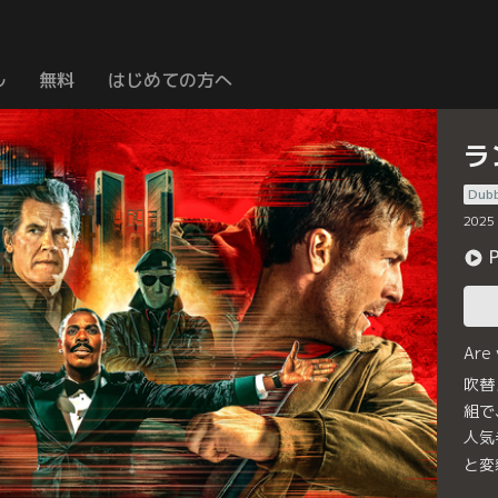
ル
無料
はじめての方へ
ラ
Dub
2025
Are
吹替
組で
人気
と変