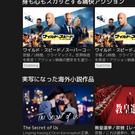
身も心もスカッとする痛快アクション
つて共にエクスペンダブルズを結成した仲
つて共にエクスペンダブ
間であり、現在は悪に染まった組織の大物
間であり、現在は悪に染
ストーンバンクスの捕獲作戦だった…。
ストーンバンクスの捕獲
ワイルド・スピード／スーパーコンボ／吹替
吹替／2時間、クライマックス。世界各地
字幕／2時間、クライマ
を疾走！アクション映画の歴史をも塗り替
を疾走！アクション映画
えるぶっちぎりのスケール感！ロサンゼル
えるぶっちぎりのスケー
Dubbing
Subtitle
スで娘と暮らす追跡のプロで元FBI特別捜査
スで娘と暮らす追跡のプ
官ルーク・ホブスと、ロンドンで優雅な生
官ルーク・ホブスと、ロ
実写になった海外小説作品
活を送る元MI6エージェントのデッカー
活を送る元MI6エージ
ド・ショウ。2人の元に、行方をくらませ
ド・ショウ。2人の元に
たMI6の女性エージェントのハッティを保
たMI6の女性エージェ
護して欲しいという政府の協力要請が入
護して欲しいという政府
る。
る。
The Secret of Us
Lingling KwongとOrm Kornnaphat主演、
吹替／これは選挙か、戦