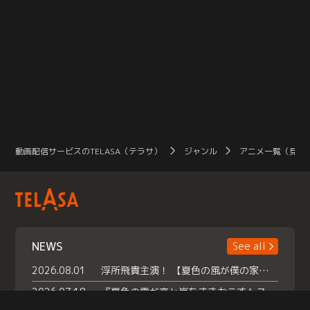
動画配信サービスのTELASA（テラサ）
ジャンル
アニメ一覧（見放
NEWS
See all
2026.08.01
浮所飛貴主演！ 【夏色の風が僕の家にやってきた】 本日よりテラサで独占配信スタート！
2026.07.18
『夏色の雲が恋と嵐をまきおこす』スペシャルメイキング 【Part1】2026年７月18日（土）23時30分～配信スタート！話題のシーンの裏側を大公開！豪華キャスト大集合！ 『武宮家 真夏の家族会議』開催！