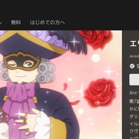
ル
無料
はじめての方へ
エ
Aire
Are
第7
かに
ダェ
イル
クヴ
ルヴ