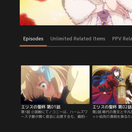
Episodes
Unlimited Related Items
PPV Rel
エリスの聖杯 第01話
エリスの聖杯 第02話
第1話 小宮殿にて／コニーは、ハームズワ
第2話 稀代の悪女と平
ース子爵が開く夜会に出席するも、婚約者
ット処刑の真相を探るた
の浮気現場に遭遇。さらに浮気相手に髪飾
リリィが支援していた孤
りを盗んだと濡れ衣を着せられ、周囲から
する。しかし突然、リリ
糾弾されることに。誰も助けてくれない状
ンドルフが現れ、予想外