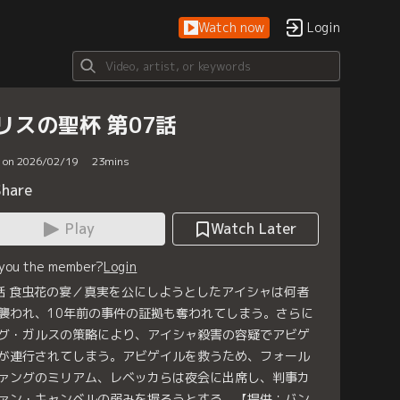
Watch now
Login
リスの聖杯 第07話
d on 2026/02/19
23
mins
Share
Play
Watch Later
 you the member?
Login
話 食虫花の宴／真実を公にしようとしたアイシャは何者
襲われ、10年前の事件の証拠も奪われてしまう。さらに
グ・ガルスの策略により、アイシャ殺害の容疑でアビゲ
が連行されてしまう。アビゲイルを救うため、フォール
ァングのミリアム、レベッカらは夜会に出席し、判事カ
ァン・キャンベルの弱みを握ろうとする。【提供：バン