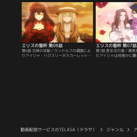
況で、コニーは無力感に打ちひしがれる。
夜会でのコニーの振る舞
絶望の最中、コニーの耳元に「助けてあげ
まり、舞踏会の招待状が
る」という声がして…？【提供：バンダイ
を得ようと、コニーは舞
チャンネル】
とを決意するが…。【提
ンネル】
エリスの聖杯 第06話
エリスの聖杯 第07話
第6話 女神の采配／ランドルフの調査によ
第7話 食虫花の宴／真
りアイシャ・ハクスリーがスカーレット冤
たアイシャは何者かに襲
罪事件に関与している可能性が浮上する。
件の証拠も奪われてしま
当時の話を聞くため、コニーとスカーレッ
グ・ガルスの策略により
トはアイシャを訪ねる。スカーレットに強
容疑でアビゲイルが連行
い憧れを抱いていた彼女の口から語られた
ビゲイルを救うため、フ
のは驚くべき事実だった----。【提供：バ
のミリアム、レベッカら
ンダイチャンネル】
判事カルヴァン・キャン
うとする。【提供：バン
動画配信サービスのTELASA（テラサ）
ジャンル