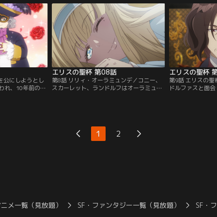
いが貴族社会で広
生を得る。しかし、毎度現れるコニーを怪
王国の第七殿下ユ
届く。新たな情報
しんだランドルフから、情報提供と引き換
ったことを知る。
踏会に参加するこ
えに「婚約」を言い渡されてしまい！？
ンドルフは憲兵局
供：バンダイチャ
【提供：バンダイチャンネル】
リアの元へ向かう
ンネル】
エリスの聖杯 第08話
エリスの聖杯 第
実を公にしようとし
第8話 リリィ・オーラミュンデ／コニー、
第9話 エリスの
われ、10年前の事
スカーレット、ランドルフはオーラミュン
ドルファスと面会
う。さらにダェ
デ家の寄贈品がある歴史資料館を訪れる。
フ。「自分は罰を
、アイシャ殺害の
そこで見つけた手紙には、「エリスの聖
を前に、スカーレ
されてしまう。ア
杯」の秘密が記されていた。ランドルフと
姿で向き合う。一
ォールクヴァング
コニーは10年前の処刑の背後にスカーレッ
ミレーヌから、組
は夜会に出席し、
トの父アドルファスが関わっていると判断
会計担当が不審死
1
2
ベルの弱みを握ろ
し、彼に面会することを決意する。【提
屓にしていた賭博
ダイチャンネル】
供：バンダイチャンネル】
は……。【提供：
アニメ一覧（見放題）
SF・ファンタジー一覧（見放題）
SF・