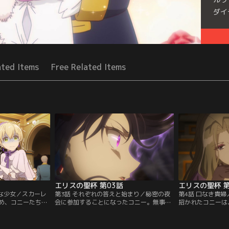
ダイ
Seri
ated Items
Free Related Items
エリスの聖杯 第03話
エリスの聖杯 第
凡な少女／スカーレ
第3話 それぞれの答えと始まり／秘密の夜
第4話 口なき貴
め、コニーたちは
会に参加することになったコニー。無事夜
招かれたコニーは
児院や実家へ潜入
会に紛れ込むも、突然会場に憲兵が踏み込
中、スカーレット
ィの元夫であるラ
み貴族たちは大混乱に。逃げ遅れたコニー
ち向かう。後日、
の展開に。一方、
は、現れたランドルフに救われ、九死に一
セシリアのお茶会