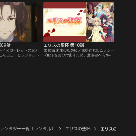
リシーズが行方不明にな
拐されたという知らせが届く。「ケイトの
事件真相究明のため、ラ
命と引き換えに、一人で来い」という脅迫
へ、コニーは一人でセシ
めいた要求を受け、コニーは一人で誘拐犯
。【提供：バンダイチャ
の元へ向かう決意をする。【提供：バンダ
イチャンネル】
09話
エリスの聖杯 第10話
聖杯／スカーレットの父ア
第10話 未来のために／誘拐されたユリシー
したコニーとランドル
ズ殿下を見つけ出すため、倉庫街へ向かう
受けるべきだ」と語る父
コニー、スカーレット、ランドルフ。到着
ットはコニーに憑依した
するやいなや、爆発と激しい銃撃戦に巻き
方、新聞記者志望の友人
込まれてしまう。後日、コニーとランドル
織の影響下にある病院の
フがユリシーズを誘拐したという情報が流
したことを聞く。彼が贔
れ、憲兵に連行されることに。しかしコニ
場を探りにいくとそこに
ーは「誘拐したのは自分だ」と証言するの
バンダイチャンネル】
だった。【提供：バンダイチャンネル】
ファンタジー一覧（レンタル）
エリスの聖杯
エリスの聖杯 第0