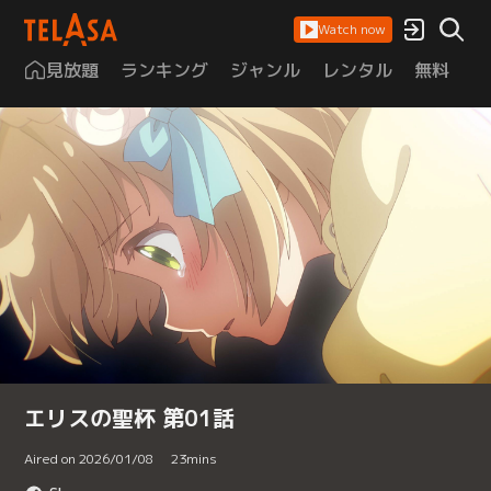
Watch now
見放題
ランキング
ジャンル
レンタル
無料
は
エリスの聖杯 第01話
Aired on 2026/01/08
23
mins