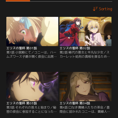
Sorting
エリスの聖杯 第01話
エリスの聖杯 第02話
第1話 小宮殿にて／コニーは、ハー
第2話 稀代の悪女と平凡な少女／ス
ムズワース子爵が開く夜会に出席す
カーレット処刑の真相を探るため、
るも、婚約者の浮気現場に遭遇。さ
コニーたちはリリィが支援していた
らに浮気相手に髪飾りを盗んだと濡
孤児院や実家へ潜入する。しかし突
れ衣を着せられ、周囲から糾弾され
然、リリィの元夫であるランドルフ
ることに。誰も助けてくれない状況
が現れ、予想外の展開に。一方、夜
で、コニーは無力感に打ちひしがれ
会でのコニーの振る舞いが貴族社会
る。絶望の最中、コニーの耳元に
で広まり、舞踏会の招待状が届く。
「助けてあげる」という声がし
新たな情報を得ようと、コニーは舞
て…？【提供：バンダイチャンネ
踏会に参加することを決意する
ル】
が…。【提供：バンダイチャンネ
ル】
エリスの聖杯 第03話
エリスの聖杯 第04話
第3話 それぞれの答えと始まり／秘
第4話 口なき貴婦人たちの茶会／査
密の夜会に参加することになったコ
問会に招かれたコニーは、貴婦人た
ニー。無事夜会に紛れ込むも、突然
ちが詰め寄る中、スカーレットと力