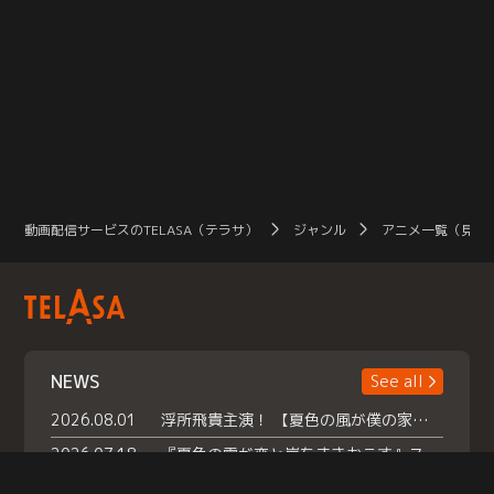
動画配信サービスのTELASA（テラサ）
ジャンル
アニメ一覧（見放
NEWS
See all
2026.08.01
浮所飛貴主演！ 【夏色の風が僕の家にやってきた】 本日よりテラサで独占配信スタート！
2026.07.18
『夏色の雲が恋と嵐をまきおこす』スペシャルメイキング 【Part1】2026年７月18日（土）23時30分～配信スタート！話題のシーンの裏側を大公開！豪華キャスト大集合！ 『武宮家 真夏の家族会議』開催！
2026.07.15
救命医・遥（今田）の《心揺さぶる過去》や、 麻酔科医・権野（船越英一郎）の《謎多きプライベート》など… 《知られざるエピソード》を独占配信！