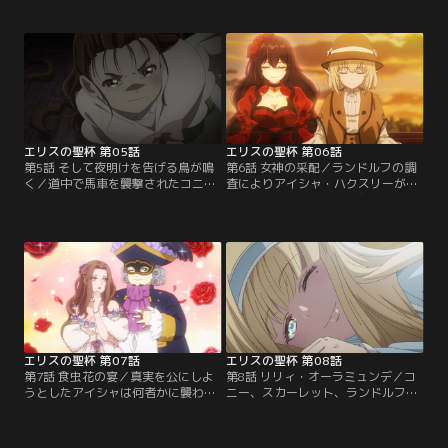
会場に憲兵が踏み込み貴族たちは大
を合わせて裁きに立ち向かう。後
混乱に。逃げ遅れたコニーは、現れ
日、コニーとランドルフは、セシリ
たランドルフに救われ、九死に一生
アのお茶会に向かう道中、ファリス
を得る。しかし、毎度現れるコニー
王国の第七殿下ユリシーズが行方不
を怪しんだランドルフから、情報提
明になったことを知る。事件真相究
供と引き換えに「婚約」を言い渡さ
明のため、ランドルフは憲兵局へ、
れてしまい！？【提供：バンダイチ
コニーは一人でセシリアの元へ向か
ャンネル】
う。【提供：バンダイチャンネル】
エリスの聖杯 第05話
エリスの聖杯 第06話
第5話 そして夜明けを告げる鳥が鳴
第6話 女神の采配／ランドルフの調
く／道中で馬車を襲撃されたコニー
査によりアイシャ・ハクスリーがス
はある人物に救われるが、その正体
カーレット冤罪事件に関与している
に気づいたことで高級娼館へ連行さ
可能性が浮上する。当時の話を聞く
れてしまう。そこにはコニーが知る
ため、コニーとスカーレットはアイ
人物が…。翌日、親友ケイトが誘拐
シャを訪ねる。スカーレットに強い
されたという知らせが届く。「ケイ
憧れを抱いていた彼女の口から語ら
トの命と引き換えに、一人で来い」
れたのは驚くべき事実だった----。
という脅迫めいた要求を受け、コニ
【提供：バンダイチャンネル】
ーは一人で誘拐犯の元へ向かう決意
をする。【提供：バンダイチャンネ
ル】
エリスの聖杯 第07話
エリスの聖杯 第08話
第7話 食虫花の宴／真実を公にしよ
第8話 リリィ・オーラミュンデ／コ
うとしたアイシャは何者かに襲わ
ニー、スカーレット、ランドルフは
れ、10年前の事件の証拠も奪われて
オーラミュンデ家の寄贈品がある歴
しまう。さらにダェグ・ガルスの策
史資料館を訪れる。そこで見つけた
略により、アイシャ殺害の容疑でア
手紙には、「エリスの聖杯」の秘密