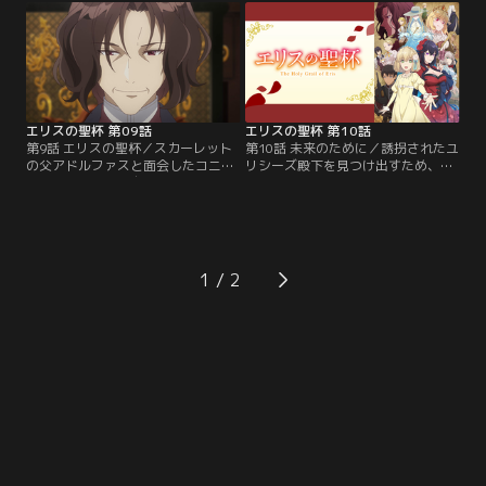
ビゲイルが連行されてしまう。アビ
が記されていた。ランドルフとコニ
ゲイルを救うため、フォールクヴァ
ーは10年前の処刑の背後にスカーレ
ングのミリアム、レベッカらは夜会
ットの父アドルファスが関わってい
に出席し、判事カルヴァン・キャン
ると判断し、彼に面会することを決
ベルの弱みを握ろうとする。【提
意する。【提供：バンダイチャンネ
供：バンダイチャンネル】
ル】
エリスの聖杯 第09話
エリスの聖杯 第10話
第9話 エリスの聖杯／スカーレット
第10話 未来のために／誘拐されたユ
の父アドルファスと面会したコニー
リシーズ殿下を見つけ出すため、倉
とランドルフ。「自分は罰を受ける
庫街へ向かうコニー、スカーレッ
べきだ」と語る父を前に、スカーレ
ト、ランドルフ。到着するやいな
ットはコニーに憑依した姿で向き合
や、爆発と激しい銃撃戦に巻き込ま
う。一方、新聞記者志望の友人ミレ
れてしまう。後日、コニーとランド
ーヌから、組織の影響下にある病院
ルフがユリシーズを誘拐したという
の会計担当が不審死したことを聞
情報が流れ、憲兵に連行されること
1
く。彼が贔屓にしていた賭博場を探
に。しかしコニーは「誘拐したのは
りにいくとそこには……。【提供：
自分だ」と証言するのだった。【提
バンダイチャンネル】
供：バンダイチャンネル】