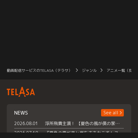
動画配信サービスのTELASA（テラサ）
ジャンル
アニメ一覧（見放
NEWS
See all
2026.08.01
浮所飛貴主演！ 【夏色の風が僕の家にやってきた】 本日よりテラサで独占配信スタート！
2026.07.18
『夏色の雲が恋と嵐をまきおこす』スペシャルメイキング 【Part1】2026年７月18日（土）23時30分～配信スタート！話題のシーンの裏側を大公開！豪華キャスト大集合！ 『武宮家 真夏の家族会議』開催！