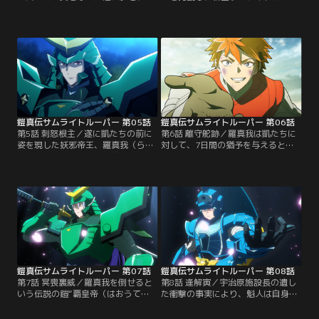
手に加わった北条大和（ほうじょう
ーとしての形が出来始めた凱たちの
やまと）。新メンバーを迎えた凱た
前に、突如現れた元サムライトルー
ちはサムライトルーパーとなるため
パーの石田紫音（いしだしおん）。
の特訓を開始する。しかし熱意十分
「妖邪もトルーパーも俺が無双して
で参加した大和はアンダーギアにす
やるよ」と言い切り、独自に開発し
らなることができない。そんな歯が
たパワードスーツを纏う青年は敵か
ゆい状況で十勇士のサイゾウとカマ
味方か。そんな中で龍成が原因不明
ノスケが攻めてくる。【提供：バン
の毒により倒れてしまう。【提供：
ダイチャンネル】
バンダイチャンネル】
鎧真伝サムライトルーパー 第05話
鎧真伝サムライトルーパー 第06話
第5話 刺怒根主／遂に凱たちの前に
第6話 離守舵跡／羅真我は凱たちに
姿を現した妖邪帝王、羅真我（らま
対して、7日間の猶予を与えるとい
が）。その圧倒的な力の前に凱たち
う。凱が大人しく羅真我のカイライ
は近付くことすら出来ない。窮地に
となるか、代わりのカイライを見つ
立たされた凱たちの前に龍成が遅れ
けるかの選択を迫られる中、魁人た
て駆けつけて、紫音と共にサムライ
ちは龍成を失った悲しみと戦いの非
トルーパーは反撃を開始する。そし
情さに打ちひしがれていた。紫音は
て羅真我を守る結界を突破し、羅真
龍成が遺した想いをひとりで背負
我と凱たちが対峙する。親父を倒す
い、「俺が新生サムライトルーパー
絶好の好機を凱は活かすことが出来
を創る」と要塞列車を乗っ取って-
るのか----。【提供：バンダイチャ
-。【提供：バンダイチャンネル】
ンネル】
鎧真伝サムライトルーパー 第07話
鎧真伝サムライトルーパー 第08話
第7話 冥喪裏威／羅真我を倒せると
第8話 逢解寅／宇治原施設長の遺し
いう伝説の鎧“覇皇帝（はおうて
た衝撃の事実により、魁人は自身の
い）”の情報を持つ山野純（やまの
境遇をうまく受け入れられずにい
じゅん）は、少年の頃の写真とは似
た。そんな中、覇皇帝の完成にはた