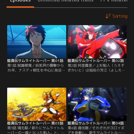
Sorting
鎧真伝サムライトルーパー 第01話
鎧真伝サムライトルーパー 第02話
第1話 賦露楼寓／妖邪界の襲撃から
第2話 阿亜魔亜／上杉魁人（うえす
35年、ナスティ柳生を中心に発足し
ぎかいと）は祖母の芳江（よしえ）
た「防衛特殊事案対策本部」通称
を殺した妖邪の後を追う中で武装ギ
DSTは、防衛力の強化と次世代を担
アを盗み出す。その後、祖母を弔う
うサムライトルーパーの育成に尽力
ために向かった火葬場で居場所のな
していた。再び妖邪界が侵攻してく
い死者たちが“カイライ”となり魁人
るかもしれないその日に備え
に襲いかかってきた。他の生存者を
て……。そしてついにその日がやっ
守るためアンダーギアになって戦お
てきた。突如妖邪界と人間界を繋ぐ
うとするも、人間だったカイライた
門が現れ、妖邪による人間界への侵
ちを前に攻撃を躊躇ってしまう。
攻が始まる。【提供：バンダイチャ
【提供：バンダイチャンネル】
ンネル】
鎧真伝サムライトルーパー 第03話
鎧真伝サムライトルーパー 第04話
第3話 璃无駆／新たにサムライトル
第4話 魂伐闘／それぞれがヨロイギ
ーパーの一員となった魁人。と、勝
アを発動し、新生サムライトルーパ