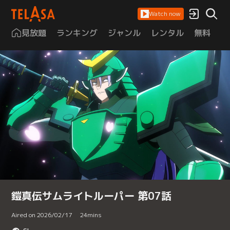
Watch now
見放題
ランキング
ジャンル
レンタル
無料
は
鎧真伝サムライトルーパー 第07話
Aired on 2026/02/17
24
mins