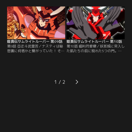
ても似つかない姿となっていた。覇
だ三種の神器を揃えるだけでは足り
皇帝完成のためには覇道（はどう）
ず、制覇の剣が本来の輝きを取り戻
の鏡（かがみ）を手に入れる必要が
す必要があるという。そのためにあ
あり、紫音が新たに加わった新生サ
る聖獣の力が必要だと知った凱たち
ムライトルーパーが鏡を探しに調査
は、純と共に聖獣を探すため動物園
に向かう。そこは大和と武蔵が幼少
を訪れるが、カイライたちが不気味
期を過ごした児童養護施設。【提
に目を覚まして--。【提供：バンダ
供：バンダイチャンネル】
イチャンネル】
鎧真伝サムライトルーパー 第09話
鎧真伝サムライトルーパー 第10話
第9話 亞迂斗武霊苦／ナスティは秘
第10話 錯利符愛棲／妖邪城に突入し
密裏に何者かと繋がっていた！ その
た凱たちの前に現れた5つの門。羅
謀略により紫音は断腸の思いで傷つ
真我は美麗を人質に奥義習得のため
いた仲間たちを妖邪界に残してしま
の試練を5人に与える。そして門の
ったことに、やり場のない怒りを感
先の世界で待ち構えていた十勇士は
じる。一方、次々と犠牲になる十勇
「仁義礼智信」の心を凱たちに問
士の苗字組たち。残りのカケイとモ
う。正義とは何か。戦う理由とは何
チヅキは遂に反旗を翻す。そして約
か。美麗を救うために奮起する凱た
1
束された期日を迎え、妖邪城へと乗
ちは奥義を習得して覇皇帝を発動す
りこむ凱たちの前に立ちはだかるの
ることが出来るのか--。【提供：バ
は----。【提供：バンダイチャンネ
ンダイチャンネル】
ル】