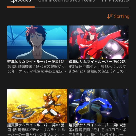
Sorting
鎧真伝サムライトルーパー 第01話
鎧真伝サムライトルーパー 第02話
第1話 賦露楼寓／妖邪界の襲撃から
第2話 阿亜魔亜／上杉魁人（うえす
35年、ナスティ柳生を中心に発足し
ぎかいと）は祖母の芳江（よしえ）
た「防衛特殊事案対策本部」通称
を殺した妖邪の後を追う中で武装ギ
DSTは、防衛力の強化と次世代を担
アを盗み出す。その後、祖母を弔う
うサムライトルーパーの育成に尽力
ために向かった火葬場で居場所のな
していた。再び妖邪界が侵攻してく
い死者たちが“カイライ”となり魁人
るかもしれないその日に備え
に襲いかかってきた。他の生存者を
て……。そしてついにその日がやっ
守るためアンダーギアになって戦お
てきた。突如妖邪界と人間界を繋ぐ
うとするも、人間だったカイライた
門が現れ、妖邪による人間界への侵
ちを前に攻撃を躊躇ってしまう。
攻が始まる。【提供：バンダイチャ
【提供：バンダイチャンネル】
ンネル】
鎧真伝サムライトルーパー 第03話
鎧真伝サムライトルーパー 第04話
第3話 璃无駆／新たにサムライトル
第4話 魂伐闘／それぞれがヨロイギ
ーパーの一員となった魁人。と、勝
アを発動し、新生サムライトルーパ