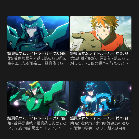
手に加わった北条大和（ほうじょう
ーとしての形が出来始めた凱たちの
やまと）。新メンバーを迎えた凱た
前に、突如現れた元サムライトルー
ちはサムライトルーパーとなるため
パーの石田紫音（いしだしおん）。
の特訓を開始する。しかし熱意十分
「妖邪もトルーパーも俺が無双して
で参加した大和はアンダーギアにす
やるよ」と言い切り、独自に開発し
らなることができない。そんな歯が
たパワードスーツを纏う青年は敵か
ゆい状況で十勇士のサイゾウとカマ
味方か。そんな中で龍成が原因不明
ノスケが攻めてくる。【提供：バン
の毒により倒れてしまう。【提供：
ダイチャンネル】
バンダイチャンネル】
鎧真伝サムライトルーパー 第05話
鎧真伝サムライトルーパー 第06話
第5話 刺怒根主／遂に凱たちの前に
第6話 離守舵跡／羅真我は凱たちに
姿を現した妖邪帝王、羅真我（らま
対して、7日間の猶予を与えるとい
が）。その圧倒的な力の前に凱たち
う。凱が大人しく羅真我のカイライ
は近付くことすら出来ない。窮地に
となるか、代わりのカイライを見つ
立たされた凱たちの前に龍成が遅れ
けるかの選択を迫られる中、魁人た
て駆けつけて、紫音と共にサムライ
ちは龍成を失った悲しみと戦いの非
トルーパーは反撃を開始する。そし
情さに打ちひしがれていた。紫音は
て羅真我を守る結界を突破し、羅真
龍成が遺した想いをひとりで背負
我と凱たちが対峙する。親父を倒す
い、「俺が新生サムライトルーパー
絶好の好機を凱は活かすことが出来
を創る」と要塞列車を乗っ取って-
るのか----。【提供：バンダイチャ
-。【提供：バンダイチャンネル】
ンネル】
鎧真伝サムライトルーパー 第07話
鎧真伝サムライトルーパー 第08話
第7話 冥喪裏威／羅真我を倒せると
第8話 逢解寅／宇治原施設長の遺し
いう伝説の鎧“覇皇帝（はおうて
た衝撃の事実により、魁人は自身の
い）”の情報を持つ山野純（やまの
境遇をうまく受け入れられずにい
じゅん）は、少年の頃の写真とは似
た。そんな中、覇皇帝の完成にはた