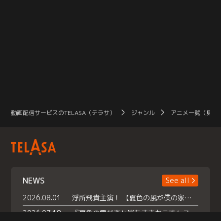
動画配信サービスのTELASA（テラサ）
ジャンル
アニメ一覧（見放
NEWS
See all
2026.08.01
浮所飛貴主演！ 【夏色の風が僕の家にやってきた】 本日よりテラサで独占配信スタート！
2026.07.18
『夏色の雲が恋と嵐をまきおこす』スペシャルメイキング 【Part1】2026年７月18日（土）23時30分～配信スタート！話題のシーンの裏側を大公開！豪華キャスト大集合！ 『武宮家 真夏の家族会議』開催！