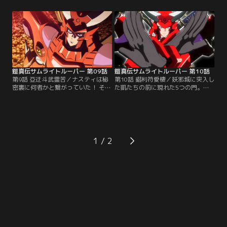
ても似つかない姿となっていた。覇
だ三種の神器を揃えるだけでは足り
皇帝完成のためには覇道（はどう）
ず、制覇の剣が本来の輝きを取り戻
の鏡（かがみ）を手に入れる必要が
す必要があるという。そのためにあ
あり、紫音が新たに加わった新生サ
る聖獣の力が必要だと知った凱たち
ムライトルーパーが鏡を探しに調査
は、純と共に聖獣を探すため動物園
に向かう。そこは大和と武蔵が幼少
を訪れるが、カイライたちが不気味
期を過ごした児童養護施設。【提
に目を覚まして--。【提供：バンダ
供：バンダイチャンネル】
イチャンネル】
鎧真伝サムライトルーパー 第09話
鎧真伝サムライトルーパー 第10話
第9話 亞迂斗武霊苦／ナスティは秘
第10話 錯利符愛棲／妖邪城に突入し
密裏に何者かと繋がっていた！ その
た凱たちの前に現れた5つの門。羅
謀略により紫音は断腸の思いで傷つ
真我は美麗を人質に奥義習得のため
いた仲間たちを妖邪界に残してしま
の試練を5人に与える。そして門の
ったことに、やり場のない怒りを感
先の世界で待ち構えていた十勇士は
じる。一方、次々と犠牲になる十勇
「仁義礼智信」の心を凱たちに問
士の苗字組たち。残りのカケイとモ
う。正義とは何か。戦う理由とは何
チヅキは遂に反旗を翻す。そして約
か。美麗を救うために奮起する凱た
1
束された期日を迎え、妖邪城へと乗
ちは奥義を習得して覇皇帝を発動す
りこむ凱たちの前に立ちはだかるの
ることが出来るのか--。【提供：バ
は----。【提供：バンダイチャンネ
ンダイチャンネル】
ル】