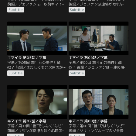
前編／ジェファンは、以前キマイラ
後編／ジェファンは連絡が取れなく
事件の担当地域に配属されていたハ
なったハン班長の家を訪ねるがそこ
Subtitle
Subtitle
ン班長に事件について尋ねるが、班
に班長の姿はなく、部屋で黒焦げに
長は明言を避ける。ワンギの周辺人
なったライターを発見した。キマイ
物を調べ始めたジェファンは、賭博
ラ事件の記録を調べていると、当時
場でワンギと会っていた医師ジュン
の事件記録の作成者がハン班長だっ
ヨプがワンギの車を尾行している映
たことが分かる。ようやく監禁され
像を確認。ジュンヨプのもとを訪ね
ているハン班長を見つけたジェファ
て事情を聞くが、ワンギのことは知
ンだったが、目の前で爆発が起こり
らないと言う。
ハン班長は炎に包まれる。
キマイラ 第05話／字幕
キマイラ 第06話／字幕
字幕／第05回 35年前の事件と酷
字幕／第06回 35年前の事件と酷
似？ 前編／またしても発火原因が分
似？ 後編／ジェファンは一連の爆発
からない爆発事件。ハン班長の遺体
事件が35年前のキマイラ事件と酷似
Subtitle
Subtitle
からはキマイラの絵が施されたライ
していることを説明し、容疑者とし
ターが発見される。中山警察署には
て目をつけているジュンヨプの家宅
特別捜査本部が設置され、コ・グァ
捜索を望むが、コ班長には証拠が十
ンスが班長として配属されるが、強
分ではないと諭される。しかし、防
力2班の班員たちは事件が特捜本部
犯カメラの映像に、ハン班長の家の
に管理されることに反発する。ジェ
前にいるジュンヨプの姿が映ってい
ファンはハン班長を救えなかったこ
たことで、特捜本部はジュンヨプの
とを激しく後悔していた。
緊急逮捕に踏み切った。
キマイラ 第07話／字幕
キマイラ 第08話／字幕
字幕／第07回 “誰”ではなく“なぜ”
字幕／第08回 “誰”ではなく“なぜ”
前編／ユジンが指揮を執り心理学を
後編／ソリュングループのソ会長
利用した手法でジュンヨプの取り調
は、自社製品の有害性が取り沙汰さ