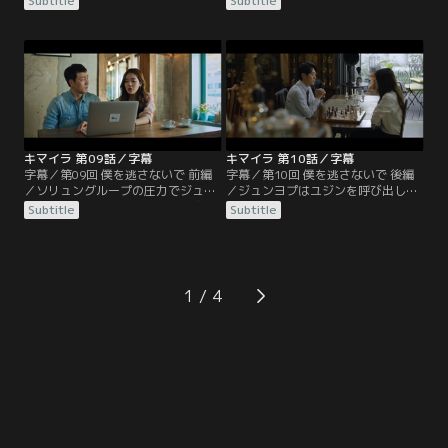
Subtitle
Subtitle
べが始められるが、精神力に長けた
れるや、原料や製造工程は変えず商
ジュンヨプからはなかなか決定的な
品名やパッケージのみリニューアル
供述を引き出せない。一方、報道記
するよう担当者たちに強引な指示を
者のヒョギョンは連続爆発事件と過
出す。ソ会長の妻ファジョンは病院
去のキマイラ事件を関連付けた番組
の看板医師ジュンヨプが逮捕された
を企画。キマイラ事件の容疑者で取
ことに腹を立て、夫を通してペ署長
り調べ中に自殺したイ・サンウをは
にクレーム。取調室でペ署長と対面
じめ…。
したジュンヨプは過去…。
キマイラ 第09話／字幕
キマイラ 第10話／字幕
字幕／第09回 僕を逃さないで 前編
字幕／第10回 僕を逃さないで 後編
／ソリュングループの圧力でジュン
／ジュンヨプはユジンを呼び出し自
ヨプは釈放された。すぐに別の容疑
分の生い立ちを話す。ユジンは彼の
Subtitle
Subtitle
者候補の捜査を指示するコ班長に対
真意を測りかねていた。35年前マチ
し、ジェファンは引き続きジュンヨ
ョン警察署に勤務していたハム・ヨ
プを追うべきだと抗議する。ヒョギ
ンボクの居場所を突き止め会いに行
ョンはジェファンに会いに行き、キ
ったジュンヨプは、ヨンボクとその
マイラ事件の被害者3人が同じ研究
手下に囲まれ絶体絶命のピンチに。
1
チームの研究員だったうえ、チーム
彼らをずっと尾行していたジェファ
のプロジェクトにはソ会長が関わっ
ンは事態を収めようと乗り出すも乱
ていたことを話す。
闘に巻き込まれ……。