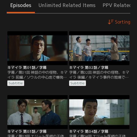
Episodes
Unlimited Related Items
PPV Related I
Sorting
キマイラ 第01話／字幕
キマイラ 第02話／字幕
字幕／第01回 神話の中の怪物、キマ
字幕／第02回 神話の中の怪物、キマ
イラ 前編／ソウルの中心地で爆発事
イラ 後編／キマイラ事件の現場で
件が発生し車が全焼、運転手は死亡
は、ギリシャ神話の怪物キマイラの
Subtitle
Subtitle
した。捜査を担当する刑事のジェフ
絵が施されたライターが必ず発見さ
ァンは、着火源が全く見当たらない
れていた。ジェファンは今回の事件
ことを不思議に思い爆発物テロ専門
現場でハン班長がライターらしき物
家のユジンに相談する。そんなな
を隠していたことを思い出す。犯行
か、被害者ソン・ワンギがかつて記
の足取りを追っていたジェファン
者だったことが分かる。ワンギは35
は、犯人のアジトらしき部屋で爆発
年前に起きた連続爆発事件、通
に巻き込まれ重傷を負う。その部屋
称“キマイラ事件”を…。
の壁にはキマイラの絵が…。
キマイラ 第03話／字幕
キマイラ 第04話／字幕
字幕／第03回 エリート医師の正体
字幕／第04回 エリート医師の正体