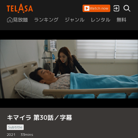
Watch now
見放題
ランキング
ジャンル
レンタル
無料
は
キマイラ 第30話／字幕
Subtitle
2021
33
mins