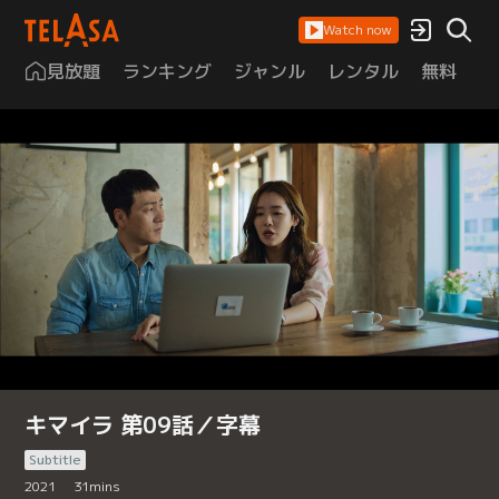
Watch now
見放題
ランキング
ジャンル
レンタル
無料
は
キマイラ 第09話／字幕
Subtitle
2021
31
mins