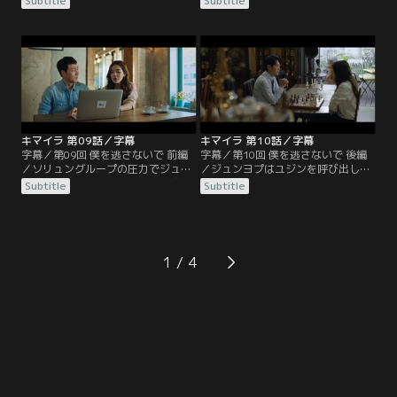
Subtitle
Subtitle
べが始められるが、精神力に長けた
れるや、原料や製造工程は変えず商
ジュンヨプからはなかなか決定的な
品名やパッケージのみリニューアル
供述を引き出せない。一方、報道記
するよう担当者たちに強引な指示を
者のヒョギョンは連続爆発事件と過
出す。ソ会長の妻ファジョンは病院
去のキマイラ事件を関連付けた番組
の看板医師ジュンヨプが逮捕された
を企画。キマイラ事件の容疑者で取
ことに腹を立て、夫を通してペ署長
り調べ中に自殺したイ・サンウをは
にクレーム。取調室でペ署長と対面
じめ…。
したジュンヨプは過去…。
キマイラ 第09話／字幕
キマイラ 第10話／字幕
字幕／第09回 僕を逃さないで 前編
字幕／第10回 僕を逃さないで 後編
／ソリュングループの圧力でジュン
／ジュンヨプはユジンを呼び出し自
ヨプは釈放された。すぐに別の容疑
分の生い立ちを話す。ユジンは彼の
Subtitle
Subtitle
者候補の捜査を指示するコ班長に対
真意を測りかねていた。35年前マチ
し、ジェファンは引き続きジュンヨ
ョン警察署に勤務していたハム・ヨ
プを追うべきだと抗議する。ヒョギ
ンボクの居場所を突き止め会いに行
ョンはジェファンに会いに行き、キ
ったジュンヨプは、ヨンボクとその
マイラ事件の被害者3人が同じ研究
手下に囲まれ絶体絶命のピンチに。
1
チームの研究員だったうえ、チーム
彼らをずっと尾行していたジェファ
のプロジェクトにはソ会長が関わっ
ンは事態を収めようと乗り出すも乱
ていたことを話す。
闘に巻き込まれ……。