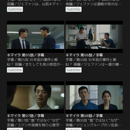
前編／ジェファンは、以前キマイラ
後編／ジェファンは連絡が取れなく
事件の担当地域に配属されていたハ
なったハン班長の家を訪ねるがそこ
Subtitle
Subtitle
ン班長に事件について尋ねるが、班
に班長の姿はなく、部屋で黒焦げに
長は明言を避ける。ワンギの周辺人
なったライターを発見した。キマイ
物を調べ始めたジェファンは、賭博
ラ事件の記録を調べていると、当時
場でワンギと会っていた医師ジュン
の事件記録の作成者がハン班長だっ
ヨプがワンギの車を尾行している映
たことが分かる。ようやく監禁され
像を確認。ジュンヨプのもとを訪ね
ているハン班長を見つけたジェファ
て事情を聞くが、ワンギのことは知
ンだったが、目の前で爆発が起こり
らないと言う。
ハン班長は炎に包まれる。
キマイラ 第05話／字幕
キマイラ 第06話／字幕
字幕／第05回 35年前の事件と酷
字幕／第06回 35年前の事件と酷
似？ 前編／またしても発火原因が分
似？ 後編／ジェファンは一連の爆発
からない爆発事件。ハン班長の遺体
事件が35年前のキマイラ事件と酷似
Subtitle
Subtitle
からはキマイラの絵が施されたライ
していることを説明し、容疑者とし
ターが発見される。中山警察署には
て目をつけているジュンヨプの家宅
特別捜査本部が設置され、コ・グァ
捜索を望むが、コ班長には証拠が十
ンスが班長として配属されるが、強
分ではないと諭される。しかし、防
力2班の班員たちは事件が特捜本部
犯カメラの映像に、ハン班長の家の
に管理されることに反発する。ジェ
前にいるジュンヨプの姿が映ってい
ファンはハン班長を救えなかったこ
たことで、特捜本部はジュンヨプの
とを激しく後悔していた。
緊急逮捕に踏み切った。
キマイラ 第07話／字幕
キマイラ 第08話／字幕
字幕／第07回 “誰”ではなく“なぜ”
字幕／第08回 “誰”ではなく“なぜ”
前編／ユジンが指揮を執り心理学を
後編／ソリュングループのソ会長
利用した手法でジュンヨプの取り調
は、自社製品の有害性が取り沙汰さ