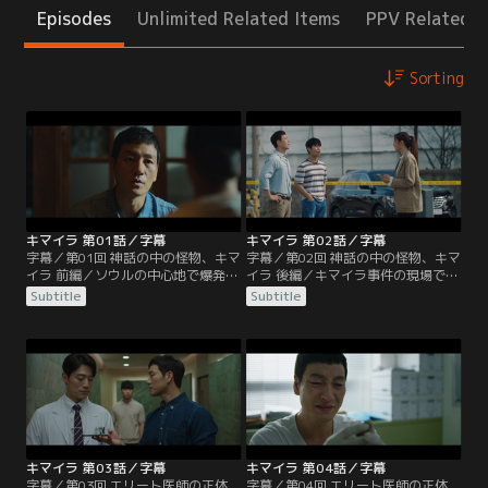
Episodes
Unlimited Related Items
PPV Related I
Sorting
キマイラ 第01話／字幕
キマイラ 第02話／字幕
字幕／第01回 神話の中の怪物、キマ
字幕／第02回 神話の中の怪物、キマ
イラ 前編／ソウルの中心地で爆発事
イラ 後編／キマイラ事件の現場で
件が発生し車が全焼、運転手は死亡
は、ギリシャ神話の怪物キマイラの
Subtitle
Subtitle
した。捜査を担当する刑事のジェフ
絵が施されたライターが必ず発見さ
ァンは、着火源が全く見当たらない
れていた。ジェファンは今回の事件
ことを不思議に思い爆発物テロ専門
現場でハン班長がライターらしき物
家のユジンに相談する。そんなな
を隠していたことを思い出す。犯行
か、被害者ソン・ワンギがかつて記
の足取りを追っていたジェファン
者だったことが分かる。ワンギは35
は、犯人のアジトらしき部屋で爆発
年前に起きた連続爆発事件、通
に巻き込まれ重傷を負う。その部屋
称“キマイラ事件”を…。
の壁にはキマイラの絵が…。
キマイラ 第03話／字幕
キマイラ 第04話／字幕
字幕／第03回 エリート医師の正体
字幕／第04回 エリート医師の正体