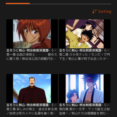
Sorting
るろうに剣心-明治剣客浪漫譚-（1996年版） 第01話
るろうに剣心-明治剣客浪漫譚-（1996年版） 第02話
第一幕 伝説の美剣士・・・・愛ゆえ
第二幕 ガキ侍スッた！モンだ！で門
に闘う男／神谷活心流の師範代を務
下生／剣心と薫が町で出会った少年
める神谷薫は、活心流の名を騙る辻
スリ・明神弥彦。彼が関東集英組か
斬りを追っていた。辻斬りを見つ
らスリを強いられていることを知っ
け、闘いを挑むものの歯が立たな
た薫は、関東集英組に単身乗り込
い。そこに、自らを“流浪人”と名乗
む。しかし、博打でだまされ、弥彦
る剣客・緋村剣心が現れる。
とともに窮地に追い込まれる！
るろうに剣心-明治剣客浪漫譚-（1996年版） 第03話
るろうに剣心-明治剣客浪漫譚-（1996年版） 第04話
第三幕 哀しみの剣士・過去を斬る男
第四幕 悪の一文字・ケンカ屋左之助
／弥彦は町の人々に乱暴を働く剣客
登場！／剣心たちは喧嘩屋を営む左