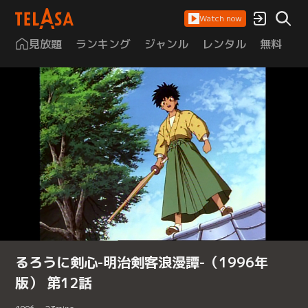
Watch now
見放題
ランキング
ジャンル
レンタル
無料
は
るろうに剣心-明治剣客浪漫譚-（1996年
版） 第12話