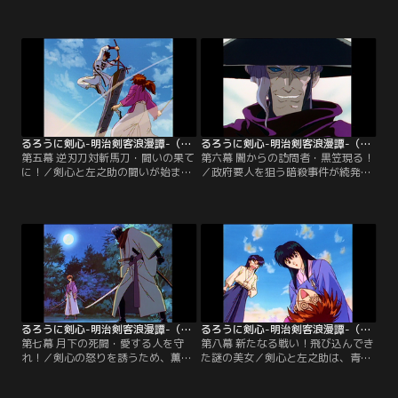
警官隊と遭遇し、立ち向かうが捕え
之助と知り合う。仕事の依頼で、剣
られてしまう。その場に居合わせた
心が“人斬り抜刀斎”だと知り、神谷
剣心は、 彼らを押さえ込む。その
道場を訪れた左之助。
時、剣心と幕末維新を闘ったかつて
の同志・山県有朋が現れた。
るろうに剣心-明治剣客浪漫譚-（1996年版） 第05話
るろうに剣心-明治剣客浪漫譚-（1996年版） 第06話
第五幕 逆刃刀対斬馬刀・闘いの果て
第六幕 闇からの訪問者・黒笠現る！
に！／剣心と左之助の闘いが始まっ
／政府要人を狙う暗殺事件が続発
た。剣心相手に苦戦する左之助の脳
し、陸軍省幹部の護衛を依頼された
裏に浮かんだのは、赤報隊一番隊隊
剣心たち。暗殺者の正体は“黒笠”と
長・相楽総三。総三と同じ理想を目
いう異名を持つ鵜堂刃衛だった。刃
指し、今も闘い続ける剣心の姿に、
衛は、剣心が“人斬り抜刀斎”だと知
左之助は心を揺さぶられる。
り、新たな標的に選ぶ。
るろうに剣心-明治剣客浪漫譚-（1996年版） 第07話
るろうに剣心-明治剣客浪漫譚-（1996年版） 第08話
第七幕 月下の死闘・愛する人を守
第八幕 新たなる戦い！飛び込んでき
れ！／剣心の怒りを誘うため、薫を
た謎の美女／剣心と左之助は、青年
連れ去った刃衛。剣心の“人斬り”の
実業家・武田観柳の私兵に追われる
本性を呼び戻すべく、卑劣な手段で
高荷恵という女性を助けた。その