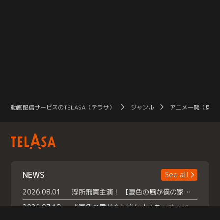
動画配信サービスのTELASA（テラサ）
ジャンル
アニメ一覧（見放
NEWS
See all
2026.08.01
浮所飛貴主演！ 【夏色の風が僕の家にやってきた】 本日よりテラサで独占配信スタート！
2026.07.18
『夏色の雲が恋と嵐をまきおこす』スペシャルメイキング 【Part1】2026年７月18日（土）23時30分～配信スタート！話題のシーンの裏側を大公開！豪華キャスト大集合！ 『武宮家 真夏の家族会議』開催！