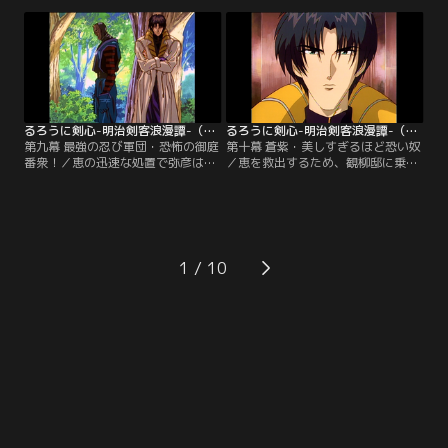
薫を苦しめる。薫を救うために“人
夜、隠密御庭番衆の火男と癋見が、
斬り”に立ち戻った剣心は、刃衛に
恵を奪還すべく神谷道場に現れる。
とどめを刺さんとするが…。
弥彦は恵をかばい、負傷してしま
う。
るろうに剣心-明治剣客浪漫譚-（1996年版） 第09話
るろうに剣心-明治剣客浪漫譚-（1996年版） 第10話
第九幕 最強の忍び軍団・恐怖の御庭
第十幕 蒼紫・美しすぎるほど恐い奴
番衆！／恵の迅速な処置で弥彦は命
／恵を救出するため、観柳邸に乗り
を取り留めた。恵は会津藩の名医・
込んだ剣心たち。苦戦しながらも、
高荷家の娘で、その知識を観柳に狙
剣心は御庭番衆の1人、般若を打ち
われていたのだ。自分のせいで剣心
破る。剣心と左之助が恵の元へと急
たちに迷惑がかかると判断した恵
ぐが、御庭番衆御頭・四乃森蒼紫が
は、自ら観柳の元へ戻ってしまう。
2人を待ち構えていた！
1