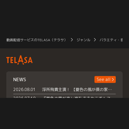
動画配信サービスのTELASA（テラサ）
ジャンル
バラエティ・音楽
NEWS
See all
2026.08.01
浮所飛貴主演！ 【夏色の風が僕の家にやってきた】 本日よりテラサで独占配信スタート！
2026.07.18
『夏色の雲が恋と嵐をまきおこす』スペシャルメイキング 【Part1】2026年７月18日（土）23時30分～配信スタート！話題のシーンの裏側を大公開！豪華キャスト大集合！ 『武宮家 真夏の家族会議』開催！
2026.07.15
救命医・遥（今田）の《心揺さぶる過去》や、 麻酔科医・権野（船越英一郎）の《謎多きプライベート》など… 《知られざるエピソード》を独占配信！