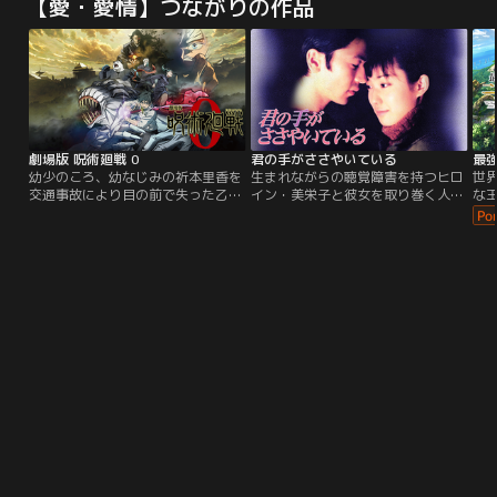
【愛・愛情】つながりの作品
劇場版 呪術廻戦 0
君の手がささやいている
幼少のころ、幼なじみの祈本里香を
生まれながらの聴覚障害を持つヒロ
世
交通事故により目の前で失った乙骨
イン・美栄子と彼女を取り巻く人々
な
憂太。「約束だよ 里香と憂太は大人
の、言葉を超えた心の交流を描いた
上
になったら結婚するの」怨霊と化し
人気漫画家・軽部潤子のコミック
力
た里香の呪いに苦しみ、自身の死を
「君の手がささやいている」。その
酷
望む乙骨だったが、最強の呪術師・
感動の大ヒットコミックを、武田真
彼
五条悟によって、呪術高専に迎え入
治と菅野美穂の顔合わせでドラマ
かっ
れられた。そして、同級生の禪院真
化。
の
希・狗巻 棘・パンダと出会い、乙骨
ア
はある決意をする。【提供：バンダ
し
イチャンネル】
る
ら
な
ん
わ
た“