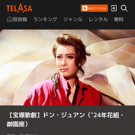
Watch now
見放題
ランキング
ジャンル
レンタル
無料
は
【宝塚歌劇】ドン・ジュアン（’24年花組・
御園座）