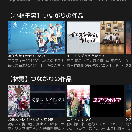
【小林千晃】つながりの作品
永久少年 Eternal Boys
イエスタデイをうたって
ア
アラフォーだけど心は永遠の少年！
冬目 景が18年に渡り描いた不朽の
タ
彼らの名は永久少年！「俺の人生、
青春群像劇が待望のアニメ化。新宿
を
どこで間違ったんだ……」長年勤め
にほど近い私鉄沿線の小さな街で、
オ
た会社が倒産、再就職も上手くいか
悩み、迷いながらも懸命に生きる4
止
【林勇】つながりの作品
ず失業保険が切れたら完全に終わ
人の男女の姿を描いた、人生と愛の
場へ
り…！人生崖っぷちのおっさん真田
ストーリー。ほんの少しの誤解がす
と
健太郎は、満福芸能プロダクション
れ違いを生み、それぞれの想いが錯
し
が再起をかけて立ち上げた“おっさ
綜する。49%うしろ向き、51％まえ
も
んアイドルプロジェクト”「永久少
向きに生きる、日常のものがたり。
ブ
年」記者発表会のステージに立って
謀
いた。
る
に
へ
文豪ストレイドッグス 第5期
ユア・フォルマ
メガ
命と
友ゆえに傷つき、友ゆえに斬る！天
脳の縫い糸、通称＜ユア・フォルマ
飛
空カジノで摘発された硬貨型爆弾。
＞。1992年に起きたウイルス性脳
は