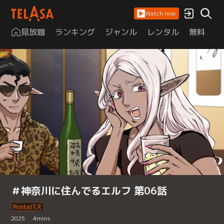
Watch now
見放題
ランキング
ジャンル
レンタル
無料
は
＃神奈川に住んでるエルフ 第06話
2025
4
mins