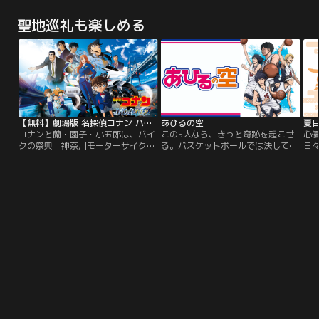
その1枚が街で爆発し、混乱の中で
炎のパンデミックから人々を救った
た
終末が幕を開けた。卑劣なる賊の名
医療技術は、今や日常に不可欠な脳
を
聖地巡礼も楽しめる
は--≪武装探偵社≫。≪天人五衰≫
侵襲型情報端末へと進化をとげてい
な
の張り巡らせた醜悪な罠に掛かった
た。見たもの、聞いたこと、そして
ン
中島敦たちは、現実を改変する
感情までも----。全てが記録される
ェ
「頁」の力によって、世界中から誹
世界で、重大犯罪事件の捜査は、記
に
りを受けるテロリスト集団へと顛落
録の集合体＜機憶＞にダイブできる
と
していた。
特別捜査官「電索官」の仕事になっ
る
ていた。世界最年少で電索の任につ
いた天才少女、エチカ・ヒエダ。そ
の才能ゆえに孤立する彼女にあてが
【無料】劇場版 名探偵コナン ハイウェイの堕天使 予告編
あひるの空
夏目
われた新しい相棒は、金髪碧眼のヒ
コナンと蘭・園子・小五郎は、バイ
この5人なら、きっと奇跡を起こせ
心
ト型ロボット＜アミクス＞のハロル
クの祭典「神奈川モーターサイクル
る。バスケットボールでは決して有
日々
ドだった。最強の二人の前に、秘密
フェスティバル」が開催される横
利ではない小柄な体格の車谷 空。身
小
は全て暴かれる----！
浜・みなとみらいに、バイク好きの
長を理由にスタメンに選ばれること
た
世良真純と向かっていた。するとコ
のなかった空は、高校バスケ部に期
遺
ナン達が乗った車の上を飛び越え現
待を膨らませて九頭龍高校、通称ク
心
れた、暴走する謎の“黒いバイク”。
ズ高に入学。ところがバスケ部はほ
名
そしてそれを追っていたのは、蘭が
とんど機能停止状態。とてもバスケ
日
いつか見た「風の女神様」神奈川県
をできる環境ではなかった。しか
と
警交通機動隊の萩原千速だった--
し、空はバスケへの熱量で、クズ高
べ
バスケ部メンバーと…。
を