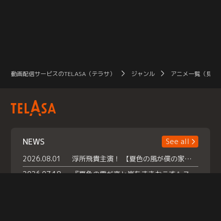
動画配信サービスのTELASA（テラサ）
ジャンル
アニメ一覧（見放
NEWS
See all
2026.08.01
浮所飛貴主演！ 【夏色の風が僕の家にやってきた】 本日よりテラサで独占配信スタート！
2026.07.18
『夏色の雲が恋と嵐をまきおこす』スペシャルメイキング 【Part1】2026年７月18日（土）23時30分～配信スタート！話題のシーンの裏側を大公開！豪華キャスト大集合！ 『武宮家 真夏の家族会議』開催！
2026.07.15
救命医・遥（今田）の《心揺さぶる過去》や、 麻酔科医・権野（船越英一郎）の《謎多きプライベート》など… 《知られざるエピソード》を独占配信！