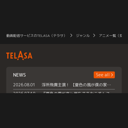
動画配信サービスのTELASA（テラサ）
ジャンル
アニメ一覧（見放
NEWS
See all
2026.08.01
浮所飛貴主演！ 【夏色の風が僕の家にやってきた】 本日よりテラサで独占配信スタート！
2026.07.18
『夏色の雲が恋と嵐をまきおこす』スペシャルメイキング 【Part1】2026年７月18日（土）23時30分～配信スタート！話題のシーンの裏側を大公開！豪華キャスト大集合！ 『武宮家 真夏の家族会議』開催！
2026.07.15
救命医・遥（今田）の《心揺さぶる過去》や、 麻酔科医・権野（船越英一郎）の《謎多きプライベート》など… 《知られざるエピソード》を独占配信！