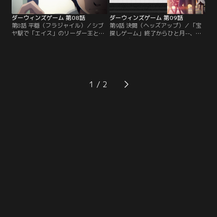
スイの異能によって…。【提供：バ
ンダイチャンネル】
ンダイチャンネル】
ダーウィンズゲーム 第08話
ダーウィンズゲーム 第09話
第8話 平穏（フラジャイル）／シブ
第9話 決闘（ヘッズアップ）／「宝
ヤ駅で「エイス」のリーダー王と戦
探しゲーム」終了からひと月--、カ
うことになったカナメ達。戦闘中、
ナメは自らのクランを結成し、ダン
リュージは王の異能（シギル）によ
ジョウ拳闘倶楽部で修行を積んでい
って腕を斬られ、絶対絶命のピンチ
た。クランのリーダーであるダンジ
に陥ってしまう。死を覚悟したリュ
ョウは、修行の集大成としてカナメ
ージの前に現れたカナメは、王相手
が同盟を結ぶに足る人間がどうかを
に交渉を持ち掛ける。テイクアンド
見極めるべく、バーリ・トゥードゥ
1
テイクを信条とし、交渉の余地など
の試合を申し込む。上位ランカーで
ないと主張する王に対し、ハッタリ
あるダンジョウ相手に一歩も引かぬ
勝負をしかけたカナメ。【提供：バ
攻防を繰り返すカナメ。【提供：バ
ンダイチャンネル】
ンダイチャンネル】