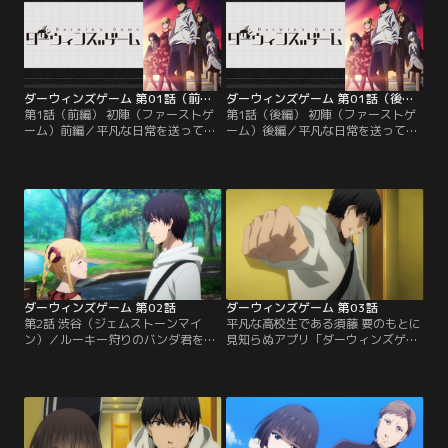
ダーウィンズゲーム 第01話（前編）
ダーウィンズゲーム 第01話（後編）
第1話（前編） 初陣（ファーストゲ
第1話（後編） 初陣（ファーストゲ
ーム）前編／平凡な日常を送ってい
ーム）後編／平凡な日常を送ってい
た男子高校生のカナメの元に、ある
た男子高校生のカナメの元に、ある
日アプリ「ダーウィンズゲーム」の
日アプリ「ダーウィンズゲーム」の
招待メールが届く。何気なくアプリ
招待メールが届く。何気なくアプリ
を開いた事でゲームのプレイヤーに
を開いた事でゲームのプレイヤーに
なってしまったスドウカナメ。怪し
なってしまったスドウカナメ。怪し
げな雰囲気のゲームを訝しんでいる
げな雰囲気のゲームを訝しんでいる
うちにバトルが始まり、突如パンダ
うちにバトルが始まり、突如パンダ
の着ぐるみを着た謎の人物が襲い掛
の着ぐるみを着た謎の人物が襲い掛
かかる。【提供：バンダイチャンネ
かかる。【提供：バンダイチャンネ
ル】
ル】
ダーウィンズゲーム 第02話
ダーウィンズゲーム 第03話
第2話 渋谷（ジェムストーンマイ
平凡な高校生である須藤 要のもとに
ン）／ルーキー狩りのバンダ君を倒
見知らぬアプリ「ダーウィンズゲー
し、無敗の女王シュカからも勝利を
ム」の招待メールが届く。アプリを
手にしたカナメ。その後、シュカか
起動させてしまったカナメは、プレ
らゲームのルールの説明を受け今後
イヤー同士が異能（シギル）を駆使
共闘することに。そして次に開催さ
して戦うゲームに巻き込まれてしま
れるゲーム内イベントの情報を収集
う。わけもわからぬまま、襲い来る
するため、早速二人で舞台となるシ
強力なプレイヤーとのバトルを切り