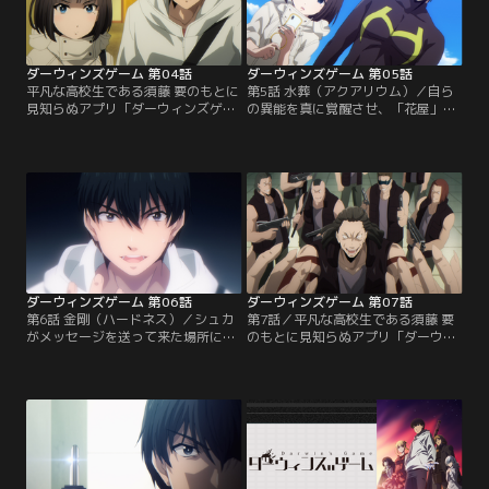
ブヤを散策するのだが、緊張感なく
抜け、カナメは生き残ることが出来
買い物に夢中になるシュカに辟易気
るのか！？【提供：バンダイチャン
味なカナメの元に…。【提供：バン
ネル】
ダイチャンネル】
ダーウィンズゲーム 第04話
ダーウィンズゲーム 第05話
平凡な高校生である須藤 要のもとに
第5話 水葬（アクアリウム）／自ら
見知らぬアプリ「ダーウィンズゲー
の異能を真に覚醒させ、「花屋」こ
ム」の招待メールが届く。アプリを
とヒイラギとの勝負に何とか勝利し
起動させてしまったカナメは、プレ
たカナメ。「宝探しゲーム」の攻略
イヤー同士が異能（シギル）を駆使
をするには、危険なクラン「エイ
して戦うゲームに巻き込まれてしま
ス」との衝突は避けられないことを
う。わけもわからぬまま、襲い来る
知る。そこで、カナメはレイン、リ
強力なプレイヤーとのバトルを切り
ュージ、ヒイラギと即席のクランを
抜け、カナメは生き残ることが出来
結成する。打倒「エイス」に向けて
るのか！？【提供：バンダイチャン
戦略を練っている最中、カナメのも
ネル】
とに、シュカから…。【提供：バン
ダイチャンネル】
ダーウィンズゲーム 第06話
ダーウィンズゲーム 第07話
第6話 金剛（ハードネス）／シュカ
第7話／平凡な高校生である須藤 要
がメッセージを送って来た場所に到
のもとに見知らぬアプリ「ダーウィ
着したカナメとリュージ。そこは何
ンズゲーム」の招待メールが届く。
者かの異能によって水没した地下道
アプリを起動させてしまったカナメ
だった。シュカを救うべく、躊躇な
は、プレイヤー同士が異能（シギ
く地下道へ入っていくカナメは、そ
ル）を駆使して戦うゲームに巻き込
の先で意識を失うシュカを見つけ
まれてしまう。わけもわからぬま
る。一方、リュージは事情を探るべ
ま、襲い来る強力なプレイヤーとの
く、地下道の入り口で出会った少
バトルを切り抜け、カナメは生き残
女・スイを追い詰めて行くが、逆に
ることが出来るのか！？【提供：バ