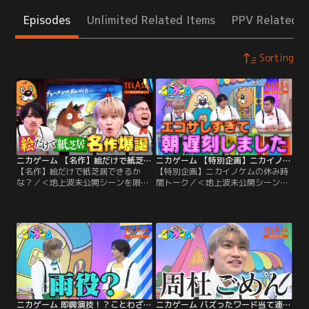
Episodes
Unlimited Related Items
PPV Related I
Sorting
ニカゲーム 【名作】絵だけで紙芝居できるかな？
ニカゲーム 【特別企画】ニカイノケムの休み時間トーク
【名作】絵だけで紙芝居できるか
【特別企画】ニカイノケムの休み時
な？／＜地上波未公開シーンを限定
間トーク／＜地上波未公開シーンを
配信！＞ちょっと不気味な教育番組
限定配信！＞ちょっと不気味な教育
『ニカゲーム』▼Kis-My-Ft2二階堂
番組『ニカゲーム』▼Kis-My-Ft2二
高嗣・timelesz猪俣周杜・令和ロマ
階堂高嗣・timelesz猪俣周杜・令和
ン松井ケムリが挑む！！ひらめき教
ロマン松井ケムリが挑む！！ひらめ
育デスゲーム▼絵を頼りに即興で昔
き教育デスゲーム▼今回のTELASA
話の読み聞かせをせよ！紙芝居でキ
は特別企画！ニカイノケムの月1近
ッズ達を楽しませられるか！？ 物語
況報告会をお届け。
は奇想天外な方向に…？
ニカゲーム 即興演技！？ことわざアップデートゲーム
ニカゲーム バズったワード当て連想ゲーム