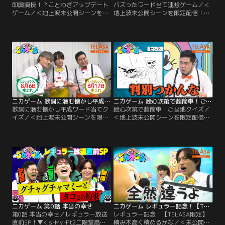
即興演技！？ことわざアップデート
バズったワード当て連想ゲーム／＜
ゲーム／＜地上波未公開シーンを限
地上波未公開シーンを限定配信！＞
定配信！＞ちょっと不気味な教育番
ちょっと不気味な教育番組『ニカゲ
組『ニカゲーム』▼Kis-My-Ft2二階
ーム』▼Kis-My-Ft2二階堂高嗣・
堂高嗣・timelesz猪俣周杜・令和ロ
timelesz猪俣周杜・令和ロマン松井
マン松井ケムリが挑む！！ひらめき
ケムリが挑む！！ひらめき教育デス
教育デスゲーム▼ことわざを令和版
ゲーム▼「振動競争連想ゲーム」積
にアップデートし、即興寸劇で伝え
み木に書かれたヒントワードをもと
られるかな？二階堂＆猪俣ワールド
に今年のトレンドワード分かるか
炸裂！？
な？
ニカゲーム 歌詞に潜む懐かし平成ワード当てクイズ
ニカゲーム 絵心次第で超簡単！ご当地クイズ
歌詞に潜む懐かし平成ワード当てク
絵心次第で超簡単！ご当地クイズ／
イズ／＜地上波未公開シーンを限定
＜地上波未公開シーンを限定配信！
配信！＞ちょっと不気味な教育番組
＞ちょっと不気味な教育番組レギュ
『ニカゲーム』▼Kis-My-Ft2二階堂
ラー放送スタート！▼Kis-My-Ft2二
高嗣・timelesz猪俣周杜・令和ロマ
階堂高嗣・timelesz猪俣周杜・令和
ン松井ケムリが挑む！！ひらめき教
ロマン松井ケムリが挑む！！ひらめ
育デスゲーム▼歌詞の中にある“平
き教育デスゲーム▼初回は、出題者
成レトロワード”分かるかな？
が描くオリジナルのご当地キャラを
手がかりに、ご当地の名物を答える
クイズに挑戦！！
ニカゲーム 第0話 本当の幸せ
ニカゲーム レギュラー記念！【TELASA限定】積み木高く積めるかな
第0話 本当の幸せ／レギュラー放送
レギュラー記念！【TELASA限定】
直前SP！▼Kis-My-Ft2二階堂高
積み木高く積めるかな／＜未公開ゲ