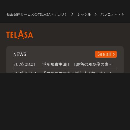
動画配信サービスのTELASA（テラサ）
ジャンル
バラエティ・音楽
NEWS
See all
2026.08.01
浮所飛貴主演！ 【夏色の風が僕の家にやってきた】 本日よりテラサで独占配信スタート！
2026.07.18
『夏色の雲が恋と嵐をまきおこす』スペシャルメイキング 【Part1】2026年７月18日（土）23時30分～配信スタート！話題のシーンの裏側を大公開！豪華キャスト大集合！ 『武宮家 真夏の家族会議』開催！
2026.07.15
救命医・遥（今田）の《心揺さぶる過去》や、 麻酔科医・権野（船越英一郎）の《謎多きプライベート》など… 《知られざるエピソード》を独占配信！