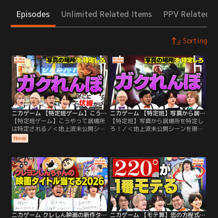
Episodes
Unlimited Related Items
PPV Related I
Sorting
ニカゲーム 【特定班ゲーム】こうやって居場所は特定される
ニカゲーム 【特定班】写真から居場所を特定しろ！
【特定班ゲーム】こうやって居場所
【特定班】写真から居場所を特定し
は特定される／＜地上波未公開シー
ろ！／＜地上波未公開シーンを限定
ンを限定配信！＞ 教育デスゲーム
配信！＞教育デスゲーム『ニカゲー
New
『ニカゲーム』 ▼Kis-My-Ft2二階
ム』▼Kis-My-Ft2二階堂高嗣・
堂高嗣・timelesz猪俣周杜・令和ロ
timelesz猪俣周杜・令和ロマン松井
マン松井ケムリのちょっと不気味な
ケムリのちょっと不気味な教育番組
教育番組 ▼写真一枚から居場所を特
▼なんでも特定されてしまう現代社
定する【ガクれんぼ】今夜完結！パ
会…写真一枚から居場所を特定せ
ワーUPした超難問もファインプレー
よ！新企画【ガクれんぼ】開幕！
続出！？
ニカゲーム クレしん映画の新作タイトル当てられる？
ニカゲーム 【モテ算】恋の方程式を証明せよ※モテ過ぎ注意