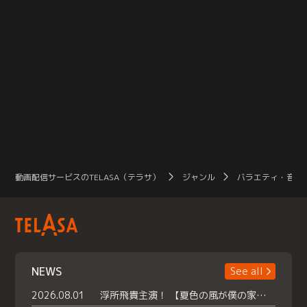
動画配信サービスのTELASA（テラサ）
ジャンル
バラエティ・音楽
NEWS
See all
2026.08.01
浮所飛貴主演！ 【夏色の風が僕の家にやってきた】 本日よりテラサで独占配信スタート！