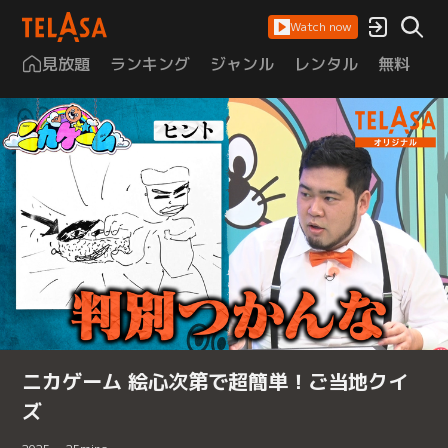
Watch now
見放題
ランキング
ジャンル
レンタル
無料
は
ニカゲーム 絵心次第で超簡単！ご当地クイ
ズ