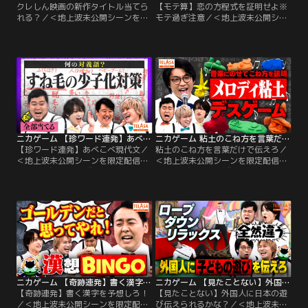
クレしん映画の新作タイトル当てら
【モテ算】恋の方程式を証明せよ※
れる？／＜地上波未公開シーンを限
モテ過ぎ注意／＜地上波未公開シー
定配信！＞ 教育デスゲーム『ニカゲ
ンを限定配信！＞ 教育デスゲーム
ーム』 ▼Kis-My-Ft2二階堂高嗣・
『ニカゲーム』 ▼Kis-My-Ft2二階
timelesz猪俣周杜・令和ロマン松井
堂高嗣・timelesz猪俣周杜・令和ロ
ケムリのちょっと不気味な教育番組
マン松井ケムリのちょっと不気味な
▼クレヨンしんちゃんがスタジオで
教育番組 ▼好評につき第二弾！モテ
出題！今年の新作映画のタイトルを
の方程式を作成＆解読せよ…「モテ
当てろ！
算」！
ニカゲーム 【珍ワード連発】あべこべ現代文
ニカゲーム 粘土のこね方を言葉だけで伝えろ
【珍ワード連発】あべこべ現代文／
粘土のこね方を言葉だけで伝えろ／
＜地上波未公開シーンを限定配信！
＜地上波未公開シーンを限定配信！
＞ 教育デスゲーム『ニカゲーム』
＞ 教育デスゲーム『ニカゲーム』
▼Kis-My-Ft2二階堂高嗣・
▼Kis-My-Ft2二階堂高嗣・
timelesz猪俣周杜・令和ロマン松井
timelesz猪俣周杜・令和ロマン松井
ケムリのちょっと不気味な教育番組
ケムリのちょっと不気味な教育番組
▼一部が逆の意味に変換された“あ
▼SNSで話題沸騰の神企画「折り紙
べこべ”な文章を推理して読み解
デスゲーム」が“粘土”になって再登
け！
場！▼もはや怪文書！？
ニカゲーム 【奇跡連発】書く漢字を予想しろ！
ニカゲーム 【見たことない】外国人に日本の遊び伝えられるかな？
【奇跡連発】書く漢字を予想しろ！
【見たことない】外国人に日本の遊
／＜地上波未公開シーンを限定配
び伝えられるかな？／＜地上波未公