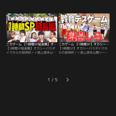
信！＞ 教育デスゲーム『ニカゲー
開シーンを限定配信！＞ 教育デスゲ
ム』 ▼Kis-My-Ft2二階堂高嗣・
ーム『ニカゲーム』 ▼Kis-My-Ft2
timelesz猪俣周杜・令和ロマン松井
二階堂高嗣・timelesz猪俣周杜・令
ケムリのちょっと不気味な教育番組
和ロマン松井ケムリのちょっと不気
▼ニカイノが漢字四文字で食レポす
味な教育番組 ▼解答者の新山大困
るその“感（漢）想”を徹底考察せ
惑！ニカイノ英語で外国人に日本の
よ！新企画「漢想BINGO」で奇跡的
伝統的な遊びをレクチャーするも…
中が連発！？
ニカゲーム 【1時間SP延長戦】オカシーパラダイスからの招待状
ニカゲーム 【1時間SP】オカシーパラダイスからの招待状
【1時間SP延長戦】オカシーパラダ
【1時間SP】オカシーパラダイスか
イスからの招待状／＜地上波未公開
らの招待状／＜地上波未公開シーン
シーンを限定配信！＞ 教育デスゲー
を限定配信！＞ 教育デスゲーム『ニ
ム『ニカゲーム』 ▼Kis-My-Ft2二
カゲーム』 ▼Kis-My-Ft2二階堂高
階堂高嗣・timelesz猪俣周杜・令和
嗣・timelesz猪俣周杜・令和ロマン
ロマン松井ケムリのちょっと不気味
松井ケムリのちょっと不気味な教育
な教育番組 ▼ちょっとおかしな闇の
番組 ▼ちょっとおかしな闇のゲーム
ゲームセンター「オカシーパラダイ
センター「オカシーパラダイス」に
1
ス」に閉じ込められた3人！！ ゲー
閉じ込められた3人！！
ムに挑み、脱出を試みる！