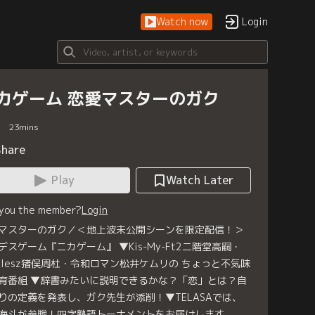
Watch now
Login
カゲーム 恋愛マスターのガク
23
mins
Share
Play
Watch Later
 you the member?
Login
マスターのガク／＜地上波未公開シーンを限定配信！＞
デスゲーム『ニカゲーム』 ▼Kis-My-Ft2二階堂高嗣・
melesz猪俣周杜・令和ロマン松井ケムリの ちょっと不気味
育番組 ▼辞書みたいに説明できるかな？「恋」とは？自
りの定義を発表し、ガク先生が添削！▼TELASAでは、
海斗が参戦！四字熟語トーナメントをお届けします