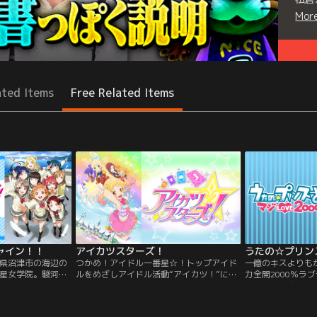
Mor
Seri
ated Items
Free Related Items
ャイン！！
アイカツスターズ！
県沼津市の海辺の
つかめ！アイドル一番星☆！トップアイド
一億のキスよりも
星女学院。駿河湾
ルをめざしアイドル活動“アイカツ！”には
力全開2000％ラ
高校で2年生の高
げむ少女たちのサクセスストーリー！アイ
第2シリーズ。衝
の少女たちが、大
ドル学校である四ツ星学園。学園のトップ
飾ったST☆RIS
る。それは、キラ
スターである4人は“S4”と呼ばれ、アイカ
道を歩み始めた七