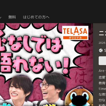
ル
無料
はじめての方へ
ニ
2026
Are
恋愛
教育
ti
な教
分な
松倉