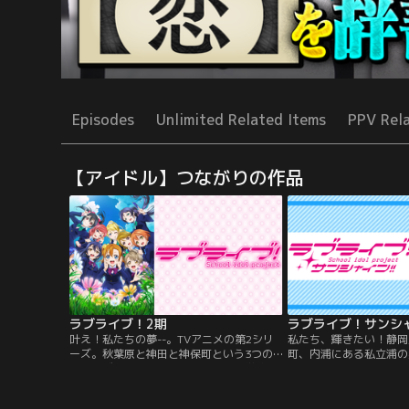
Episodes
Unlimited Related Items
PPV Rel
【アイドル】つながりの作品
ラブライブ！2期
ラブライブ！サンシ
叶え！私たちの夢--。TVアニメの第2シリ
私たち、輝きたい！静岡
ーズ。秋葉原と神田と神保町という3つの
町、内浦にある私立浦の
街のはざまにある伝統校・音ノ木坂学院は
のかたすみにある小さな
統廃合の危機に瀕していた学校の危機に2
海千歌を中心とした9人
年生の高坂穂乃果を中心とした9人の女子
きな夢を抱いて立ち上が