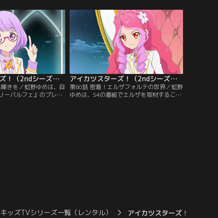
われた『フワフワドリー
張と期待を胸に、船へ乗り込む3人。そん
テージ。怒り心頭のあこ
な彼女達を待っていたのは、思いがけない
にその座を奪い返そう
人物との出逢いで--！【提供：バンダイチ
てる。【提供：バンダイ
ャンネル】
アイカツスターズ！（2ndシーズン） 第059話
アイカツスターズ！（2ndシーズン） 第060話
にも輝きを／虹野ゆめは、自
第60話 密着！エルザフォルテの世界／虹野
リーパルフェ』のプレミ
ゆめは、S4の番組でエルザを取材すること
デザインしようと猛勉強
に。その中で、ヴィーナスアークのオーナ
すぎてなかなか答えに辿
ーとしてのエルザの厳しさを目の当たりに
なゆめにリフレッシュし
する。なぜヴィーナスアークの生徒達は、
倉小春はフィッシング大
こんなにも厳しいエルザに着いていくのだ
が…。【提供：バンダイ
ろう…？エルザへの興味を、ますます隠せ
ないゆめで--。【提供：バンダイチャンネ
ル】
キッズTVシリーズ一覧（レンタル）
アイカツスターズ！（2ndシ