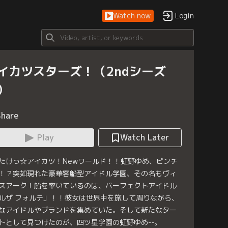
Watch now
Login
イカツスターズ！（2ndシーズ
）
Share
Play
Watch Later
たけっ☆アイカツ！Newワールド！！虹野ゆめ、ピンチ
！？突如現れた豪華客船型アイドル学園、その名もヴィ
スアーク！船を率いているのは、パーフェクトアイドル
ルザ フォルテ」！！彼女は世界中を旅して周りながら、
なアイドルやブランドを集めていた。そして新たなター
トとして見つけたのが、四ツ星学園の虹野ゆめ--。