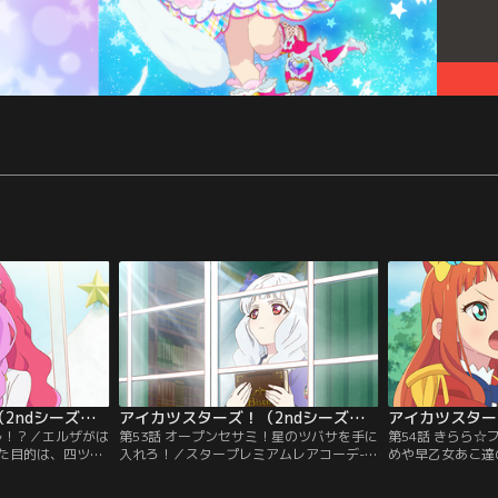
アイカツスターズ！（2ndシーズン） 第052話
アイカツスターズ！（2ndシーズン） 第053話
ル！？／エルザがは
第53話 オープンセサミ！星のツバサを手に
第54話 きらら
た目的は、四ツ星
入れろ！／スタープレミアムレアコーデ--
めや早乙女あこ達
れること。そし
星のツバサこそ、パーフェクトの証。四ツ
クのアイドル・花
ゆめもまた、エル
星学園・歌組幹部の白銀リリィは、エルザ
く。その内容とは