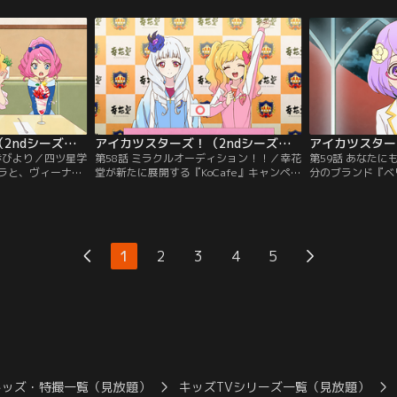
。そんな中、ゆめ
がまとうコーデに魅入られていた。そし
ミューズの座を奪
の楽しさを伝える
て、リリィは決意する。心に決めていたプ
ム』のお披露目ス
ラとステージをや
レミアムレアドレス作りの封印を解き、必
は、ステージの前
：バンダイチャン
ずや星のツバサを手に入れてみせると--！
と、ある作戦を立
【提供：バンダイチャンネル】
チャンネル】
アイカツスターズ！（2ndシーズン） 第057話
アイカツスターズ！（2ndシーズン） 第058話
歩びより／四ツ星学
第58話 ミラクルオーディション！！／幸花
第59話 あなた
ラと、ヴィーナス
堂が新たに展開する『KoCafe』キャンペー
分のブランド『ベ
バラエティ番組で
ンガールオーディションに、ヴィーナスア
アムレアドレスを
のきらきら公園で
ークのエルザ フォルテと花園きららが出場
中。しかし、考え
ュースするイベン
するという。それに対して、四ツ星学園代
り着けない。そん
たのだが、突如、
表として出場するのは虹野ゆめと白銀リリ
てもらおうと、七
！【提供：バンダイ
ィ。いま明かされる、“パーフェクトエル
会を企画するのだ
1
2
3
4
5
ザ”の実力とは--！？【提供：バンダイチャ
チャンネル】
ンネル】
キッズ・特撮一覧（見放題）
キッズTVシリーズ一覧（見放題）