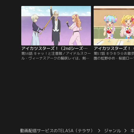
のエルザ フォルテがまとうスタープレミア
ザの目に留まるのだった
ムレアコーデの美しさに、四ツ星学園の虹
は新1年生にアイカツ！
野ゆめは目を奪われて--！【提供：バンダ
為、歌組幹部の桜庭ロー
イチャンネル】
ろうと思いつく。【提供
ネル】
アイカツスターズ！（2ndシーズン） 第056話
第56話 キャッ！と注意報／アイドルスクー
第57話 キラキラ☆お散
ル・ヴィーナスアークの騎咲レイは、剣道
園の虹野ゆめ・桜庭ロー
の達人。「剣道を超える武道は存在しな
アークの花園きららは、
い」と言うレイに、四ツ星学園の香澄真昼
共演することに。ロケ先
は「空手が最高の武道だ」と異論を唱え
は、如月ツバサがプロデ
る。皆がハラハラ見守る中、一歩も譲らな
トが開催される予定だっ
い両者は直接対決することに--！【提供：
緊急事態が発生して--
バンダイチャンネル】
チャンネル】
動画配信サービスのTELASA（テラサ）
ジャンル