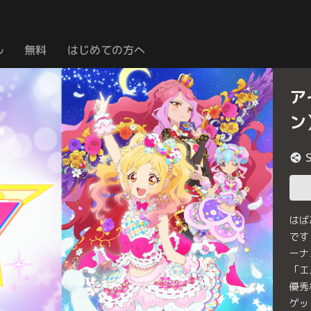
ル
無料
はじめての方へ
ア
ン
はば
です
ーナ
「エ
優秀
ゲッ