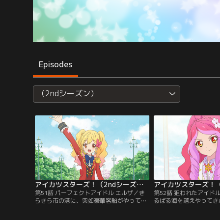
Episodes
（2ndシーズン）
アイカツスターズ！（2ndシーズン） 第051話
第51話 パーフェクトアイドル エルザ／き
第52話 狙われたアイド
らきら市の港に、突如豪華客船がやってき
るばる海を越えやってき
た。その船は、アイドルスクール『ヴィー
学園の白鳥ひめを手に入
ナスアーク』。オーナー兼トップアイドル
て、そのひめが見込んだ