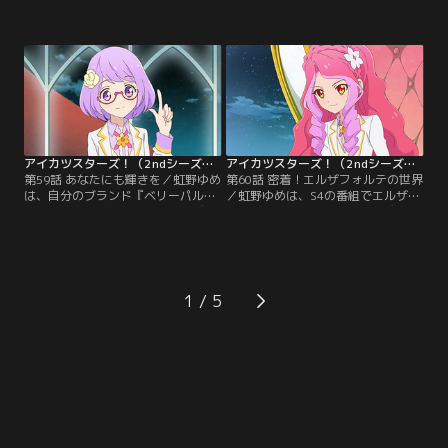
と、ヴィーナスアークの花園きらら
『KoCafe』キャンペーンガールオー
は、バラエティ番組で共演すること
ディションに、ヴィーナスアークの
に。ロケ先のきらきら公園では、如
エルザ フォルテと花園きららが出場
月ツバサがプロデュースするイベン
するという。それに対して、四ツ星
トが開催される予定だったのだが、
学園代表として出場するのは虹野ゆ
突如、緊急事態が発生して--！【提
めと白銀リリィ。いま明かされ
供：バンダイチャンネル】
る、“パーフェクトエルザ”の実力と
は--！？【提供：バンダイチャンネ
ル】
アイカツスターズ！（2ndシーズン） 第059話
アイカツスターズ！（2ndシーズン） 第060話
第59話 あなたにも輝きを／虹野ゆめ
第60話 密着！エルザフォルテの世界
は、自分のブランド『ベリーパルフ
／虹野ゆめは、S4の番組でエルザを
ェ』のプレミアムレアドレスをデザ
取材することに。その中で、ヴィー
インしようと猛勉強中。しかし、考
ナスアークのオーナーとしてのエル
えすぎてなかなか答えに辿り着けな
ザの厳しさを目の当たりにする。な
い。そんなゆめにリフレッシュして
ぜヴィーナスアークの生徒達は、こ
もらおうと、七倉小春はフィッシン
んなにも厳しいエルザに着いていく
グ大会を企画するのだが…。【提
のだろう…？エルザへの興味を、ま
1
供：バンダイチャンネル】
すます隠せないゆめで--。【提供：
バンダイチャンネル】