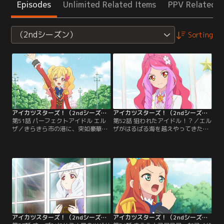
Episodes
Unlimited Related Items
PPV Related I
（2ndシーズン）
Sorting
アイカツスターズ！（2ndシーズン） 第051話
アイカツスターズ！（2ndシーズン） 第052話
第51話 パーフェクトアイドル エル
第52話 狙われたアイドル！？／エル
ザ／きらきら市の港に、突如豪華客
ザがはるばる海を越えやってきた目
船がやってきた。その船は、アイド
的は、四ツ星学園の白鳥ひめを手に
ルスクール『ヴィーナスアーク』。
入れること。そして、そのひめが見
オーナー兼トップアイドルのエルザ
込んだゆめもまた、エルザの目に留
フォルテがまとうスタープレミアム
まるのだった。そんな中、ゆめは新
レアコーデの美しさに、四ツ星学園
1年生にアイカツ！の楽しさを伝え
の虹野ゆめは目を奪われて--！【提
る為、歌組幹部の桜庭ローラとステ
供：バンダイチャンネル】
ージをやろうと思いつく。【提供：
バンダイチャンネル】
アイカツスターズ！（2ndシーズン） 第053話
アイカツスターズ！（2ndシーズン） 第054話