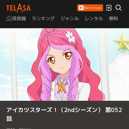
Watch now
見放題
ランキング
ジャンル
レンタル
無料
は
アイカツスターズ！（2ndシーズン） 第052
話