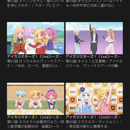
第53話 オープンセサミ！星のツバサ
第54話 きらら☆フワフワーなアイド
を手に入れろ！／スタープレミアム
ル／ゆめや早乙女あこ達の元に、ヴ
レアコーデ--星のツバサこそ、パー
ィーナスアークのアイドル・花園き
フェクトの証。四ツ星学園・歌組幹
ららから招待状が届く。その内容と
部の白銀リリィは、エルザがまとう
はなんと、あこがきららにミューズ
コーデに魅入られていた。そして、
の座を奪われた『フワフワドリー
リリィは決意する。心に決めていた
ム』のお披露目ステージ。怒り心頭
プレミアムレアドレス作りの封印を
のあこは、ステージの前にその座を
解き、必ずや星のツバサを手に入れ
奪い返そうと、ある作戦を立てる。
てみせると--！【提供：バンダイチ
【提供：バンダイチャンネル】
ャンネル】
アイカツスターズ！（2ndシーズン） 第055話
アイカツスターズ！（2ndシーズン） 第056話
第55話 行っちゃお☆ヴィーナスアー
第56話 キャッ！と注意報／アイドル
ク！／ゆめ、ローラ、真昼の3人
スクール・ヴィーナスアークの騎咲
は、スタープレミアムレアコーデに
レイは、剣道の達人。「剣道を超え
ついて学ぶため、ヴィーナスアーク
る武道は存在しない」と言うレイ
へ留学することになった。緊張と期
に、四ツ星学園の香澄真昼は「空手
待を胸に、船へ乗り込む3人。そん
が最高の武道だ」と異論を唱える。
な彼女達を待っていたのは、思いが
皆がハラハラ見守る中、一歩も譲ら
けない人物との出逢いで--！【提
ない両者は直接対決することに--！
供：バンダイチャンネル】
【提供：バンダイチャンネル】
アイカツスターズ！（2ndシーズン） 第057話
アイカツスターズ！（2ndシーズン） 第058話
第57話 キラキラ☆お散歩びより／四
第58話 ミラクルオーディション！！
ツ星学園の虹野ゆめ・桜庭ローラ
／幸花堂が新たに展開する