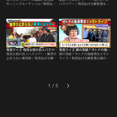
モーニングルーティンQ／有吉弘行
バスツアー／有吉弘行も解答者＆謎
も解答者＆謎の私生活密着で禁断ク
の私生活密着で禁断クイズも！解答
イズも！解答者がプライベートを切
者がプライベートを切り売りした
り売りしたり、体を張ってクイズを
り、体を張ってクイズを出題！【ク
出題！【クイズラインナップ】「熊
イズラインナップ】「有吉だけに教
プロ＆中川安奈モーニングルーティ
えたい東京ウラ雑学 知の巨人バスツ
ンQ」 紅しょうが・熊元プロレスと
アー」 街中で即興クイズを作る“知
元NHKアナ中川安奈が 朝起きてか
の巨人”たちとバスで東京観光！
ら、自宅を出るまでの様子を定点撮
影！
有吉クイズ 有吉＆知の巨人バスツアー！雑学が止まらない東京旅（2026/06/07放送分）
有吉クイズ 涙の完結？オトナの独身男女メモドライブ（2026/05/24放送分）
有吉＆知の巨人バスツアー！雑学が
涙の完結？オトナの独身男女メモド
止まらない東京旅／有吉弘行も解答
ライブ／有吉弘行も解答者＆謎の私
者＆謎の私生活密着で禁断クイズ
生活密着で禁断クイズも！解答者が
も！解答者がプライベートを切り売
プライベートを切り売りしたり、体
りしたり、体を張ってクイズを出
を張ってクイズを出題！【クイズラ
題！【クイズラインナップ】「有吉
インナップ】40歳以上独身男女限定
だけに教えたい東京ウラ雑学 知の巨
のメモドライブ、今企画では毎回ピ
人バスツアー」 街中で即興クイズを
リつくBBQへ突入！人間性が出ると
1
作る“知の巨人”シリーズ 今回はお馴
いうBBQ、各々が手土産＆料理を振
染み、しみけん＆矢野了平に加
る舞い楽しむ中、やはり今回もモメ
え…。
事が！？