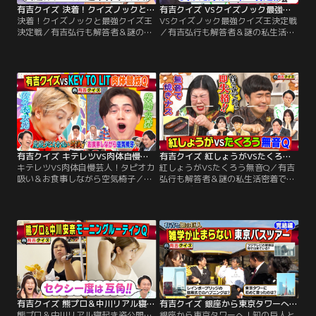
有吉クイズ 決着！クイズノックと最強クイズ王決定戦（2026/07/19放送分）
有吉クイズ VSクイズノック最強クイズ王決定戦（2026/07/12放送分）
決着！クイズノックと最強クイズ王
VSクイズノック最強クイズ王決定戦
決定戦／有吉弘行も解答者＆謎の私
／有吉弘行も解答者＆謎の私生活密
生活密着で禁断クイズも！ 解答者が
着で禁断クイズも！解答者がプライ
プライベートを切り売りしたり、体
ベートを切り売りしたり、体を張っ
を張ってクイズを出題！ 【クイズラ
てクイズを出題！【クイズラインナ
インナップ】 「有吉クイズ VS
ップ】「有吉クイズ VS QuizKnock
QuizKnock最強クイズ王決定戦～完
最強クイズ王決定戦」 負けた方はク
結編～」 ガチンコ早押しクイズバト
イズ引退！？知的エンタメ集団
ルの前半戦は、番組のクイズ作家・
「QuizKnock」と ガチンコ早押しク
矢野監修の問題を前にクイズノック
イズバトル！
が大苦戦…
有吉クイズ キテレツVS肉体自慢芸人！タピオカ吸い＆お食事しながら空気椅子（2026/07/05放送分）
有吉クイズ 紅しょうがVSたくろう無音Q（2026/06/28放送分）
キテレツVS肉体自慢芸人！タピオカ
紅しょうがVSたくろう無音Q／有吉
吸い＆お食事しながら空気椅子／有
弘行も解答者＆謎の私生活密着で禁
吉弘行も解答者＆謎の私生活密着で
断クイズも！解答者がプライベート
禁断クイズも！解答者がプライベー
を切り売りしたり、体を張ってクイ
トを切り売りしたり、体を張ってク
ズを出題！【クイズラインナップ】
イズを出題！【クイズラインナッ
「紅しょうがVSたくろうコンビ協力
プ】かつてTravis Japanも挑戦し
サイレントQ」 日常で行う行動を音
た、有吉クイズの「肉体企画」に
を鳴らさずできるか？今回は企画初
STARTO社から新たな刺客が！！
のコンビ協力バージョン！▼紅しょ
うがVSメモドライブで話題の熱々焼
きナス
有吉クイズ 熊プロ＆中川リアル寝起き姿公開…モーニングルーティンQ（2026/06/21放送分）
有吉クイズ 銀座から東京タワーへ！知の巨人とバスツアー（2026/06/14放送分）
熊プロ＆中川リアル寝起き姿公開…
銀座から東京タワーへ！知の巨人と