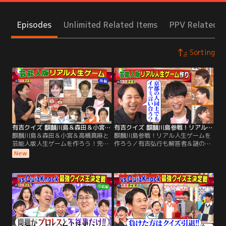
Episodes
Unlimited Related Items
PPV Related I
Sorting
有吉クイズ 麒麟川島＆森田＆小宮＆高橋真麻と芸能人版人生ゲームを作ろう！完結編（2026/08/02放送分）
有吉クイズ 麒麟川島参戦！リアル人生ゲームを作ろう（2026/07/26放送分）
麒麟川島＆森田＆小宮＆高橋真麻と
麒麟川島参戦！リアル人生ゲームを
芸能人版人生ゲームを作ろう！完結
作ろう／有吉弘行も解答者＆謎の私
編／有吉弘行も解答者＆謎の私生活
生活密着で禁断クイズも！ 解答者が
New
密着で禁断クイズも！ 解答者がプラ
プライベートを切り売りしたり、体
イベートを切り売りしたり、体を張
を張ってクイズを出題！ 【クイズラ
ってクイズを出題！ 【クイズライン
インナップ】 「芸能人版人生ゲーム
ナップ】 「芸能人版人生ゲームを作
を作ろう！」 芸能生活の実体験をも
ろう！完結編」 麒麟川島・高橋真
とにマス目を作成！ 今回は麒麟川
麻・さらば森田・三四郎小宮が実体
島・高橋真麻・さらば森田・三四郎
験でマス目作り！
小宮が登場！