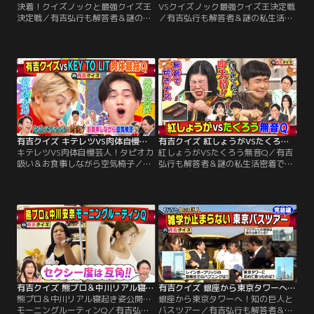
決着！クイズノックと最強クイズ王
VSクイズノック最強クイズ王決定戦
決定戦／有吉弘行も解答者＆謎の私
／有吉弘行も解答者＆謎の私生活密
生活密着で禁断クイズも！ 解答者が
着で禁断クイズも！解答者がプライ
プライベートを切り売りしたり、体
ベートを切り売りしたり、体を張っ
を張ってクイズを出題！ 【クイズラ
てクイズを出題！【クイズラインナ
インナップ】 「有吉クイズ VS
ップ】「有吉クイズ VS QuizKnock
QuizKnock最強クイズ王決定戦～完
最強クイズ王決定戦」 負けた方はク
結編～」 ガチンコ早押しクイズバト
イズ引退！？知的エンタメ集団
ルの前半戦は、番組のクイズ作家・
「QuizKnock」と ガチンコ早押しク
矢野監修の問題を前にクイズノック
イズバトル！
が大苦戦…
有吉クイズ キテレツVS肉体自慢芸人！タピオカ吸い＆お食事しながら空気椅子（2026/07/05放送分）
有吉クイズ 紅しょうがVSたくろう無音Q（2026/06/28放送分）
キテレツVS肉体自慢芸人！タピオカ
紅しょうがVSたくろう無音Q／有吉
吸い＆お食事しながら空気椅子／有
弘行も解答者＆謎の私生活密着で禁
吉弘行も解答者＆謎の私生活密着で
断クイズも！解答者がプライベート
禁断クイズも！解答者がプライベー
を切り売りしたり、体を張ってクイ
トを切り売りしたり、体を張ってク
ズを出題！【クイズラインナップ】
イズを出題！【クイズラインナッ
「紅しょうがVSたくろうコンビ協力
プ】かつてTravis Japanも挑戦し
サイレントQ」 日常で行う行動を音
た、有吉クイズの「肉体企画」に
を鳴らさずできるか？今回は企画初
STARTO社から新たな刺客が！！
のコンビ協力バージョン！▼紅しょ
うがVSメモドライブで話題の熱々焼
きナス
有吉クイズ 熊プロ＆中川リアル寝起き姿公開…モーニングルーティンQ（2026/06/21放送分）
有吉クイズ 銀座から東京タワーへ！知の巨人とバスツアー（2026/06/14放送分）
熊プロ＆中川リアル寝起き姿公開…
銀座から東京タワーへ！知の巨人と
モーニングルーティンQ／有吉弘行
バスツアー／有吉弘行も解答者＆謎