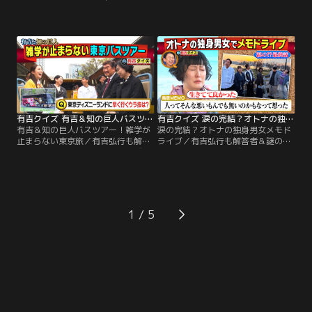
も解答者＆謎の私生活密着で禁断ク
の私生活密着で禁断クイズも！解答
イズも！解答者がプライベートを切
者がプライベートを切り売りした
り売りしたり、体を張ってクイズを
り、体を張ってクイズを出題！【ク
出題！【クイズラインナップ】「熊
イズラインナップ】「有吉だけに教
プロ＆中川安奈モーニングルーティ
えたい東京ウラ雑学 知の巨人バスツ
ンQ」 紅しょうが・熊元プロレスと
アー」 街中で即興クイズを作る“知
元NHKアナ中川安奈が 朝起きてか
の巨人”たちとバスで東京観光！
ら、自宅を出るまでの様子を定点撮
影！
有吉クイズ 有吉＆知の巨人バスツアー！雑学が止まらない東京旅（2026/06/07放送分）
有吉クイズ 涙の完結？オトナの独身男女メモドライブ（2026/05/24放送分）
有吉＆知の巨人バスツアー！雑学が
涙の完結？オトナの独身男女メモド
止まらない東京旅／有吉弘行も解答
ライブ／有吉弘行も解答者＆謎の私
者＆謎の私生活密着で禁断クイズ
生活密着で禁断クイズも！解答者が
も！解答者がプライベートを切り売
プライベートを切り売りしたり、体
りしたり、体を張ってクイズを出
を張ってクイズを出題！【クイズラ
題！【クイズラインナップ】「有吉
インナップ】40歳以上独身男女限定
だけに教えたい東京ウラ雑学 知の巨
のメモドライブ、今企画では毎回ピ
人バスツアー」 街中で即興クイズを
リつくBBQへ突入！人間性が出ると
1
作る“知の巨人”シリーズ 今回はお馴
いうBBQ、各々が手土産＆料理を振
染み、しみけん＆矢野了平に加
る舞い楽しむ中、やはり今回もモメ
え…。
事が！？