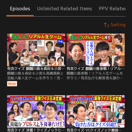
Episodes
Unlimited Related Items
PPV Related I
Sorting
有吉クイズ 麒麟川島＆森田＆小宮＆高橋真麻と芸能人版人生ゲームを作ろう！完結編（2026/08/02放送分）
有吉クイズ 麒麟川島参戦！リアル人生ゲームを作ろう（2026/07/26放送分）
麒麟川島＆森田＆小宮＆高橋真麻と
麒麟川島参戦！リアル人生ゲームを
芸能人版人生ゲームを作ろう！完結
作ろう／有吉弘行も解答者＆謎の私
編／有吉弘行も解答者＆謎の私生活
生活密着で禁断クイズも！ 解答者が
New
密着で禁断クイズも！ 解答者がプラ
プライベートを切り売りしたり、体
イベートを切り売りしたり、体を張
を張ってクイズを出題！ 【クイズラ
ってクイズを出題！ 【クイズライン
インナップ】 「芸能人版人生ゲーム
ナップ】 「芸能人版人生ゲームを作
を作ろう！」 芸能生活の実体験をも
ろう！完結編」 麒麟川島・高橋真
とにマス目を作成！ 今回は麒麟川
麻・さらば森田・三四郎小宮が実体
島・高橋真麻・さらば森田・三四郎
験でマス目作り！
小宮が登場！
有吉クイズ 決着！クイズノックと最強クイズ王決定戦（2026/07/19放送分）
有吉クイズ VSクイズノック最強クイズ王決定戦（2026/07/12放送分）