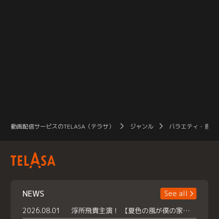
動画配信サービスのTELASA（テラサ）
ジャンル
バラエティ・音楽
NEWS
See all
2026.08.01
浮所飛貴主演！ 【夏色の風が僕の家にやってきた】 本日よりテラサで独占配信スタート！