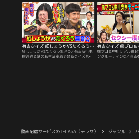
インナップ】 「芸能人版人生ゲームを作ろ
ームを作ろう！」 芸能
う！完結編」 麒麟川島・高橋真麻・さらば
にマス目を作成！ 今回
森田・三四郎小宮が実体験でマス目作り！
麻・さらば森田・三四郎
有吉クイズ 紅しょうがVSたくろう無音Q（2026/06/28放送分）
紅しょうがVSたくろう無音Q／有吉弘行も
熊プロ＆中川リアル寝起
解答者＆謎の私生活密着で禁断クイズも！
ングルーティンQ／有吉
解答者がプライベートを切り売りしたり、
の私生活密着で禁断クイ
体を張ってクイズを出題！【クイズライン
ライベートを切り売りし
ナップ】「紅しょうがVSたくろうコンビ協
クイズを出題！【クイズ
力サイレントQ」 日常で行う行動を音を鳴
「熊プロ＆中川安奈モー
らさずできるか？今回は企画初のコンビ協
Q」 紅しょうが・熊元プ
力バージョン！▼紅しょうがVSメモドライ
ナ中川安奈が 朝起きて
ブで話題の熱々焼きナス
での様子を定点撮影！
動画配信サービスのTELASA（テラサ）
ジャンル