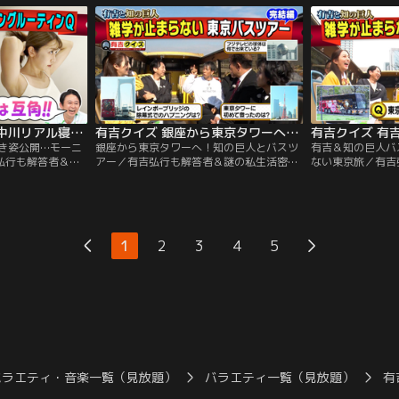
生活の実体験をもと
QuizKnock最強クイズ王決定戦～完結編
QuizKnock最
は麒麟川島・高橋真
～」 ガチンコ早押しクイズバトルの前半戦
はクイズ引退！？
小宮が登場！
は、番組のクイズ作家・矢野監修の問題を
「QuizKnock
前にクイズノックが大苦戦…
トル！
有吉クイズ 熊プロ＆中川リアル寝起き姿公開…モーニングルーティンQ（2026/06/21放送分）
有吉クイズ 銀座から東京タワーへ！知の巨人とバスツアー（2026/06/14放送分）
き姿公開…モーニ
銀座から東京タワーへ！知の巨人とバスツ
有吉＆知の巨人バ
弘行も解答者＆謎
アー／有吉弘行も解答者＆謎の私生活密着
ない東京旅／有吉
ズも！解答者がプ
で禁断クイズも！解答者がプライベートを
活密着で禁断クイ
たり、体を張って
切り売りしたり、体を張ってクイズを出
ートを切り売りし
ラインナップ】
題！【クイズラインナップ】「有吉だけに
を出題！【クイズ
ニングルーティン
教えたい東京ウラ雑学 知の巨人バスツア
けに教えたい東京
ロレスと元NHKア
ー」 街中で即興クイズを作る“知の巨人”た
アー」 街中で即
1
2
3
4
5
から、自宅を出るま
ちとバスで東京観光！
人”シリーズ 今
矢野了平に加え…
バラエティ・音楽一覧（見放題）
バラエティ一覧（見放題）
有