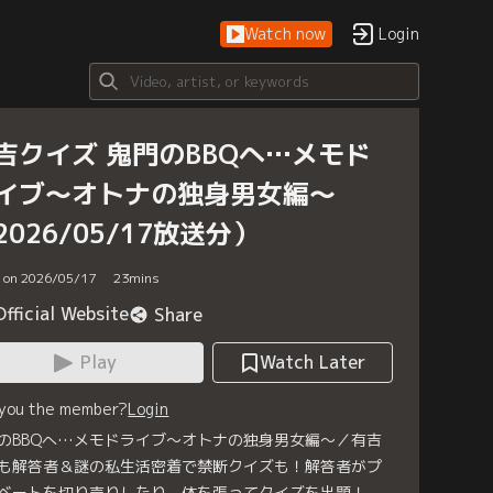
Watch now
Login
吉クイズ 鬼門のBBQへ…メモド
イブ～オトナの独身男女編～
2026/05/17放送分）
d on 2026/05/17
23
mins
Official Website
Share
Play
Watch Later
 you the member?
Login
のBBQへ…メモドライブ～オトナの独身男女編～／有吉
も解答者＆謎の私生活密着で禁断クイズも！解答者がプ
ベートを切り売りしたり、体を張ってクイズを出題！