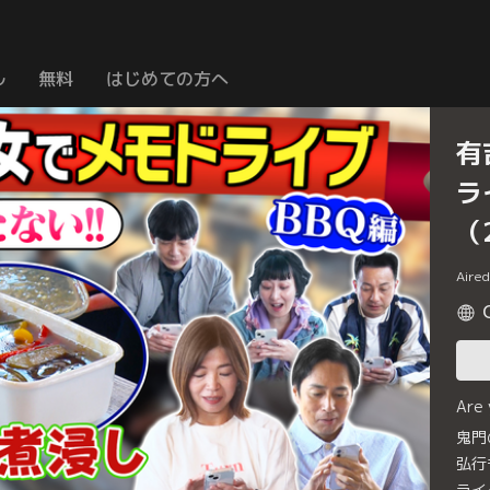
ル
無料
はじめての方へ
有
ラ
（
Aire
Are
鬼門
弘行
ライ