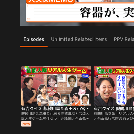
Episodes
Unlimited Related Items
PPV Rel
有吉クイズ 麒麟川島＆森田＆小宮＆高橋真麻と芸能人版人生ゲームを作ろう！完結編（2026/08/02放送分）
麒麟川島＆森田＆小宮＆高橋真麻と芸能人
麒麟川島参戦！リアル人
版人生ゲームを作ろう！完結編／有吉弘行
／有吉弘行も解答者＆謎
も解答者＆謎の私生活密着で禁断クイズ
断クイズも！ 解答者が
New
も！ 解答者がプライベートを切り売りした
売りしたり、体を張って
り、体を張ってクイズを出題！ 【クイズラ
【クイズラインナップ】