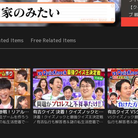
【ク
ブ 
か？
り合
Mor
ated Items
Free Related Items
Seri
有吉クイズ 麒麟川島参戦！リアル人生ゲームを作ろう（2026/07/26放送分）
有吉クイズ 決着！クイズノックと最強クイズ王決定戦（2026/07/19放送分）
生ゲームを作ろう
決着！クイズノックと最強クイズ王決定戦
VSクイズノック
の私生活密着で禁
／有吉弘行も解答者＆謎の私生活密着で禁
弘行も解答者＆謎
プライベートを切り
断クイズも！ 解答者がプライベートを切り
ズも！解答者がプ
クイズを出題！
売りしたり、体を張ってクイズを出題！
たり、体を張って
 「芸能人版人生ゲ
【クイズラインナップ】 「有吉クイズ VS
ラインナップ】「有