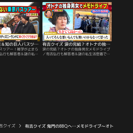
強クイズ王決定戦」 負けた方
プ】かつてTravis Japanも挑戦した、有吉
知的エンタメ集団
クイズの「肉体企画」にSTARTO社から新
」と ガチンコ早押しクイズバ
たな刺客が！！
有吉クイズ 有吉＆知の巨人バスツアー！雑学が止まらない東京旅（2026/06/07放送分）
有吉クイズ 涙の完結？オトナの独身男女メモドライブ（2026/05/24放送分）
スツアー！雑学が止まら
涙の完結？オトナの独身男女メモドライブ
弘行も解答者＆謎の私生
／有吉弘行も解答者＆謎の私生活密着で禁
ズも！解答者がプライベ
断クイズも！解答者がプライベートを切り
たり、体を張ってクイズ
売りしたり、体を張ってクイズを出題！
ラインナップ】「有吉だ
【クイズラインナップ】40歳以上独身男女
ウラ雑学 知の巨人バスツ
限定のメモドライブ、今企画では毎回ピリ
興クイズを作る“知の巨
つくBBQへ突入！人間性が出るという
回はお馴染み、しみけん＆
BBQ、各々が手土産＆料理を振る舞い楽し
。
む中、やはり今回もモメ事が！？
吉クイズ
有吉クイズ 鬼門のBBQへ…メモドライブ～オトナの独身男女