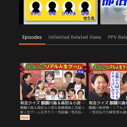
Episodes
Unlimited Related Items
PPV Rel
有吉クイズ 麒麟川島＆森田＆小宮＆高橋真麻と芸能人版人生ゲームを作ろう！完結編（2026/08/02放送分）
麒麟川島＆森田＆小宮＆高橋真麻と芸能人
麒麟川島参戦！リアル人
版人生ゲームを作ろう！完結編／有吉弘行
／有吉弘行も解答者＆謎
も解答者＆謎の私生活密着で禁断クイズ
断クイズも！ 解答者が
New
も！ 解答者がプライベートを切り売りした
売りしたり、体を張って
り、体を張ってクイズを出題！ 【クイズラ
【クイズラインナップ】