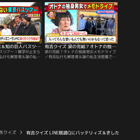
強クイズ王決定戦」 負けた方
プ】かつてTravis Japanも挑戦した、有吉
知的エンタメ集団
クイズの「肉体企画」にSTARTO社から新
」と ガチンコ早押しクイズバ
たな刺客が！！
有吉クイズ 有吉＆知の巨人バスツアー！雑学が止まらない東京旅（2026/06/07放送分）
有吉クイズ 涙の完結？オトナの独身男女メモドライブ（2026/05/24放送分）
スツアー！雑学が止まら
涙の完結？オトナの独身男女メモドライブ
弘行も解答者＆謎の私生
／有吉弘行も解答者＆謎の私生活密着で禁
ズも！解答者がプライベ
断クイズも！解答者がプライベートを切り
たり、体を張ってクイズ
売りしたり、体を張ってクイズを出題！
ラインナップ】「有吉だ
【クイズラインナップ】40歳以上独身男女
ウラ雑学 知の巨人バスツ
限定のメモドライブ、今企画では毎回ピリ
興クイズを作る“知の巨
つくBBQへ突入！人間性が出るという
回はお馴染み、しみけん＆
BBQ、各々が手土産＆料理を振る舞い楽し
。
む中、やはり今回もモメ事が！？
吉クイズ
有吉クイズ LINE既読Qにバッテリィズ＆きしたかの高野参戦