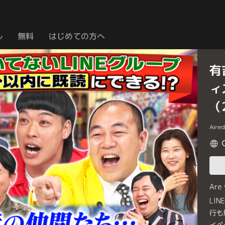
ル
無料
はじめての方へ
有
ィ
（
Aire
Are
LI
行も
イベ