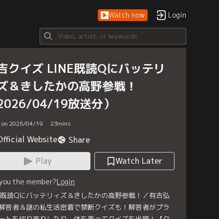
Watch now
Login
吉クイズ LINE既読Qにバッテリ
ズ＆きしたかの高野参戦！
2026/04/19放送分）
d on 2026/04/19
23
mins
Official Website
Share
Play
Watch Later
 you the member?
Login
NE既読Qにバッテリィズ＆きしたかの高野参戦！／有吉弘
解答者＆謎の私生活密着で禁断クイズも！解答者がプラ
ートを切り売りしたり、体を張ってクイズを出題！【ク