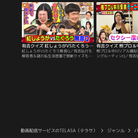
インナップ】 「芸能人版人生ゲームを作ろ
ームを作ろう！」 芸能
う！完結編」 麒麟川島・高橋真麻・さらば
にマス目を作成！ 今回
森田・三四郎小宮が実体験でマス目作り！
麻・さらば森田・三四郎
有吉クイズ 紅しょうがVSたくろう無音Q（2026/06/28放送分）
紅しょうがVSたくろう無音Q／有吉弘行も
熊プロ＆中川リアル寝起
解答者＆謎の私生活密着で禁断クイズも！
ングルーティンQ／有吉
解答者がプライベートを切り売りしたり、
の私生活密着で禁断クイ
体を張ってクイズを出題！【クイズライン
ライベートを切り売りし
ナップ】「紅しょうがVSたくろうコンビ協
クイズを出題！【クイズ
力サイレントQ」 日常で行う行動を音を鳴
「熊プロ＆中川安奈モー
らさずできるか？今回は企画初のコンビ協
Q」 紅しょうが・熊元プ
力バージョン！▼紅しょうがVSメモドライ
ナ中川安奈が 朝起きて
ブで話題の熱々焼きナス
での様子を定点撮影！
動画配信サービスのTELASA（テラサ）
ジャンル