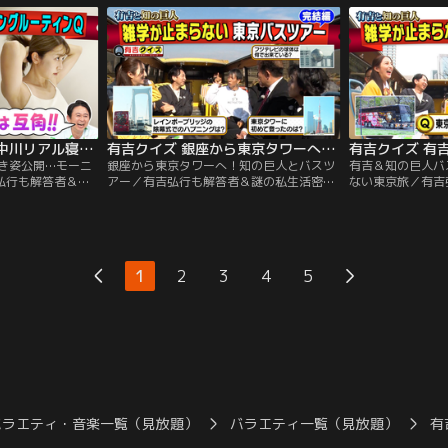
生活の実体験をもと
QuizKnock最強クイズ王決定戦～完結編
QuizKnock最
は麒麟川島・高橋真
～」 ガチンコ早押しクイズバトルの前半戦
はクイズ引退！？
小宮が登場！
は、番組のクイズ作家・矢野監修の問題を
「QuizKnock
前にクイズノックが大苦戦…
トル！
有吉クイズ 熊プロ＆中川リアル寝起き姿公開…モーニングルーティンQ（2026/06/21放送分）
有吉クイズ 銀座から東京タワーへ！知の巨人とバスツアー（2026/06/14放送分）
き姿公開…モーニ
銀座から東京タワーへ！知の巨人とバスツ
有吉＆知の巨人バ
弘行も解答者＆謎
アー／有吉弘行も解答者＆謎の私生活密着
ない東京旅／有吉
ズも！解答者がプ
で禁断クイズも！解答者がプライベートを
活密着で禁断クイ
たり、体を張って
切り売りしたり、体を張ってクイズを出
ートを切り売りし
ラインナップ】
題！【クイズラインナップ】「有吉だけに
を出題！【クイズ
ニングルーティン
教えたい東京ウラ雑学 知の巨人バスツア
けに教えたい東京
ロレスと元NHKア
ー」 街中で即興クイズを作る“知の巨人”た
アー」 街中で即
1
2
3
4
5
から、自宅を出るま
ちとバスで東京観光！
人”シリーズ 今
矢野了平に加え…
バラエティ・音楽一覧（見放題）
バラエティ一覧（見放題）
有