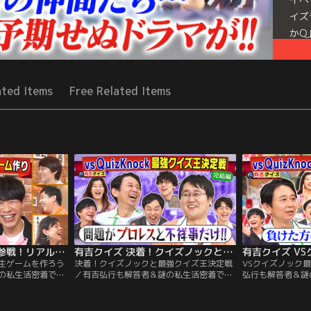
イズ
かQ
した
Mor
ated Items
Free Related Items
Seri
有吉クイズ 麒麟川島参戦！リアル人生ゲームを作ろう（2026/07/26放送分）
有吉クイズ 決着！クイズノックと最強クイズ王決定戦（2026/07/19放送分）
生ゲームを作ろう
決着！クイズノックと最強クイズ王決定戦
VSクイズノック
の私生活密着で禁
／有吉弘行も解答者＆謎の私生活密着で禁
弘行も解答者＆謎
プライベートを切り
断クイズも！ 解答者がプライベートを切り
ズも！解答者がプ
クイズを出題！
売りしたり、体を張ってクイズを出題！
たり、体を張って
 「芸能人版人生ゲ
【クイズラインナップ】 「有吉クイズ VS
ラインナップ】「有