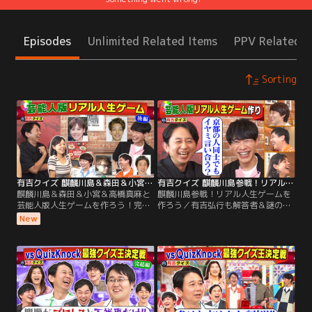
Episodes
Unlimited Related Items
PPV Related I
Sorting
有吉クイズ 麒麟川島＆森田＆小宮＆高橋真麻と芸能人版人生ゲームを作ろう！完結編（2026/08/02放送分）
有吉クイズ 麒麟川島参戦！リアル人生ゲームを作ろう（2026/07/26放送分）
麒麟川島＆森田＆小宮＆高橋真麻と
麒麟川島参戦！リアル人生ゲームを
芸能人版人生ゲームを作ろう！完結
作ろう／有吉弘行も解答者＆謎の私
編／有吉弘行も解答者＆謎の私生活
生活密着で禁断クイズも！ 解答者が
New
密着で禁断クイズも！ 解答者がプラ
プライベートを切り売りしたり、体
イベートを切り売りしたり、体を張
を張ってクイズを出題！ 【クイズラ
ってクイズを出題！ 【クイズライン
インナップ】 「芸能人版人生ゲーム
ナップ】 「芸能人版人生ゲームを作
を作ろう！」 芸能生活の実体験をも
ろう！完結編」 麒麟川島・高橋真
とにマス目を作成！ 今回は麒麟川
麻・さらば森田・三四郎小宮が実体
島・高橋真麻・さらば森田・三四郎
験でマス目作り！
小宮が登場！