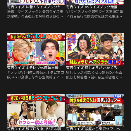
有吉クイズ 決着！クイズノックと最強クイズ王決定戦（2026/07/19放送分）
有吉クイズ VSクイズノック最強クイズ王決定戦（2026/07/12放送分）
決着！クイズノックと最強クイズ王
VSクイズノック最強クイズ王決定戦
決定戦／有吉弘行も解答者＆謎の私
／有吉弘行も解答者＆謎の私生活密
生活密着で禁断クイズも！ 解答者が
着で禁断クイズも！解答者がプライ
プライベートを切り売りしたり、体
ベートを切り売りしたり、体を張っ
を張ってクイズを出題！ 【クイズラ
てクイズを出題！【クイズラインナ
インナップ】 「有吉クイズ VS
ップ】「有吉クイズ VS QuizKnock
QuizKnock最強クイズ王決定戦～完
最強クイズ王決定戦」 負けた方はク
結編～」 ガチンコ早押しクイズバト
イズ引退！？知的エンタメ集団
ルの前半戦は、番組のクイズ作家・
「QuizKnock」と ガチンコ早押しク
矢野監修の問題を前にクイズノック
イズバトル！
が大苦戦…
有吉クイズ キテレツVS肉体自慢芸人！タピオカ吸い＆お食事しながら空気椅子（2026/07/05放送分）
有吉クイズ 紅しょうがVSたくろう無音Q（2026/06/28放送分）
キテレツVS肉体自慢芸人！タピオカ
紅しょうがVSたくろう無音Q／有吉
吸い＆お食事しながら空気椅子／有
弘行も解答者＆謎の私生活密着で禁
吉弘行も解答者＆謎の私生活密着で
断クイズも！解答者がプライベート
禁断クイズも！解答者がプライベー
を切り売りしたり、体を張ってクイ
トを切り売りしたり、体を張ってク
ズを出題！【クイズラインナップ】
イズを出題！【クイズラインナッ
「紅しょうがVSたくろうコンビ協力
プ】かつてTravis Japanも挑戦し
サイレントQ」 日常で行う行動を音
た、有吉クイズの「肉体企画」に
を鳴らさずできるか？今回は企画初
STARTO社から新たな刺客が！！
のコンビ協力バージョン！▼紅しょ
うがVSメモドライブで話題の熱々焼
きナス
有吉クイズ 熊プロ＆中川リアル寝起き姿公開…モーニングルーティンQ（2026/06/21放送分）
有吉クイズ 銀座から東京タワーへ！知の巨人とバスツアー（2026/06/14放送分）