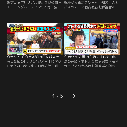
熊プロ＆中川リアル寝起き姿公開…
銀座から東京タワーへ！知の巨人と
モーニングルーティンQ／有吉弘行
バスツアー／有吉弘行も解答者＆謎
も解答者＆謎の私生活密着で禁断ク
の私生活密着で禁断クイズも！解答
イズも！解答者がプライベートを切
者がプライベートを切り売りした
り売りしたり、体を張ってクイズを
り、体を張ってクイズを出題！【ク
出題！【クイズラインナップ】「熊
イズラインナップ】「有吉だけに教
プロ＆中川安奈モーニングルーティ
えたい東京ウラ雑学 知の巨人バスツ
ンQ」 紅しょうが・熊元プロレスと
アー」 街中で即興クイズを作る“知
元NHKアナ中川安奈が 朝起きてか
の巨人”たちとバスで東京観光！
ら、自宅を出るまでの様子を定点撮
影！
有吉クイズ 有吉＆知の巨人バスツアー！雑学が止まらない東京旅（2026/06/07放送分）
有吉クイズ 涙の完結？オトナの独身男女メモドライブ（2026/05/24放送分）
有吉＆知の巨人バスツアー！雑学が
涙の完結？オトナの独身男女メモド
止まらない東京旅／有吉弘行も解答
ライブ／有吉弘行も解答者＆謎の私
者＆謎の私生活密着で禁断クイズ
生活密着で禁断クイズも！解答者が
も！解答者がプライベートを切り売
プライベートを切り売りしたり、体
りしたり、体を張ってクイズを出
を張ってクイズを出題！【クイズラ
題！【クイズラインナップ】「有吉
インナップ】40歳以上独身男女限定
だけに教えたい東京ウラ雑学 知の巨
のメモドライブ、今企画では毎回ピ
人バスツアー」 街中で即興クイズを
リつくBBQへ突入！人間性が出ると
1
作る“知の巨人”シリーズ 今回はお馴
いうBBQ、各々が手土産＆料理を振
染み、しみけん＆矢野了平に加
る舞い楽しむ中、やはり今回もモメ
え…。
事が！？