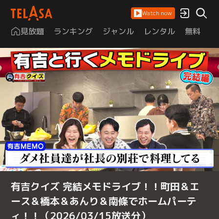
Watch now
見放題
ランキング
ジャンル
レンタル
無料
は
有吉クイズ 完結メモドライブ！！町田＆エ
ース＆橋本＆あんり＆南條でホームパーテ
ィ！！（2026/03/15放送分）