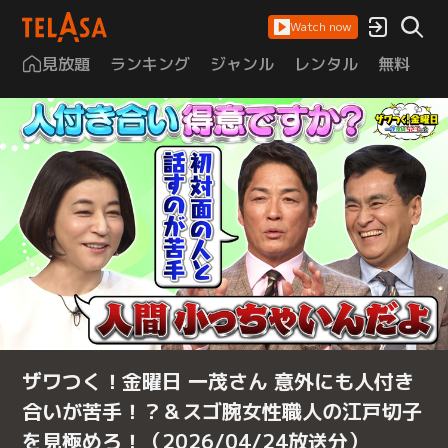
Watch now
見放題
ランキング
ジャンル
レンタル
無料
は
ザワつく！金曜日 一茂さん 意外にも人付き
合いが苦手！？＆スゴ腕女性職人の江戸切子
を見極めろ！（2026/04/24放送分）