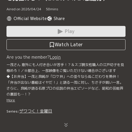
Aired on 2026/04/24
58
mins
Official Website
Share
Play
Watch Later
Are you the member?
Login
一茂さん 意外にも人付き合いが苦手！？＆スゴ腕女性職人の江戸切子を見
極めろ！／※都合上、一部映像をご覧いただけない場合がございます
◆【お弁当】一茂と良純が「ロケ弁」への並々ならぬこだわりを熱弁！
「弁当が出ない番組はイヤだ！」と語る一茂に対し、ちさ子が鋭い一言。
さらに、良純が語る石原プロの伝説の弁当エピソードなど、昭和の芸能界
の裏話も…！？
More
ザワつく！金曜日
Series: