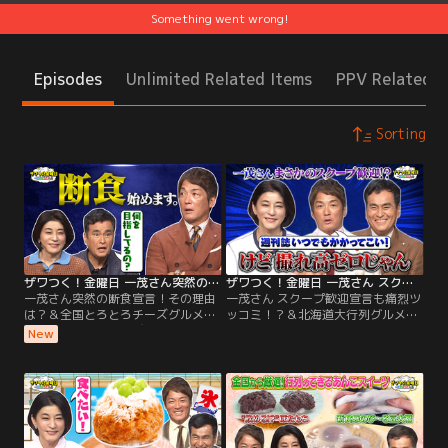
Something went wrong!
Episodes
Unlimited Related Items
PPV Related I
Sorting
ザワつく！金曜日 一茂さん突然の断食宣言！その理由は？＆全国とろとろチーズグルメをかけてダーツ対決再び！（2026/07/31放送分）
ザワつく！金曜日 一茂さん スクープ歓迎宣言も痛烈ツッコミ！？＆北海道大行列グルメをかけてダーツ対決（2026/07/24放送分）
一茂さん突然の断食宣言！その理由
一茂さん スクープ歓迎宣言も痛烈ツ
は？＆全国とろとろチーズグルメを
ッコミ！？＆北海道大行列グルメを
かけてダーツ対決再び！／※都合
かけてダーツ対決／※都合上、一部
New
上、一部映像をご覧いただけない場
映像をご覧いただけない場合がござ
合がございます ◆【ご褒美グルメ】
います ◆【職人の技術が光る！こだ
今回は、丸鶏を10時間煮込んだ究極
わりクイズ】 精密部品メーカーが15
の薬膳鍋が登場！その絶品グルメを
年の歳月をかけて生み出した“ある
前に、なんと一茂が、健康のため
モノ”や、 希少な素材を使い、数万
に“ある過酷な決断”をしたことを告
本に1本の品質を追求する“ある道
白！
具”の製造工程で クイズを出題！