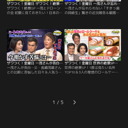
ザワつく！金曜日 ザワつく！絶景GP 一茂とドローンの会 初夏に見ておきたい！日本の絶景ベスト20 ドローンの資格を取得した一茂さんが撮影！（2026/06/19放送分）
ザワつく！金曜日 一茂さんが忘れられない「すきっ歯の同級生」驚きの近況報告＆観客100人が選ぶのは？絶品ご当地丼（2026/06/19放送分）
ザワつく！絶景GP 一茂とドローン
一茂さんが忘れられない「すきっ歯
の会 初夏に見ておきたい！日本の絶
の同級生」驚きの近況報告＆観客
景ベスト20 ドローンの資格を取得し
100人が選ぶのは？絶品ご当地丼／
た一茂さんが撮影！／※都合上、一
※都合上、一部映像をご覧いただけ
部映像をご覧いただけない場合がご
ない場合がございます ◆【オープニ
ざいます ◆初夏に見ておきたい「日
ングトーク】ちさ子の息子さんの彼
本の絶景ベスト20」を一挙大公開！
女の話題からスタート！非常に賢
絶景のプロが厳選した、この時期に
く、息子さんを 「教育してくれてい
しか見られない奇跡の光景が続々登
る」という彼女とのエピソードを披
場！
露。
ザワつく！金曜日 一茂さんが告白…父・長嶋茂雄さんとの比較に苦悩した日々＆人気うどん店で“最強トッピング王決定戦”（2026/06/05放送分）
ザワつく！金曜日 世界の絶景SP！1度は見たい名所TOP10＆3人の理想のロールケーキを有名店が叶える！？！（2026/05/29放送分）
一茂さんが告白…父・長嶋茂雄さん
世界の絶景SP！1度は見たい名所
との比較に苦悩した日々＆人気うど
TOP10＆3人の理想のロールケーキ
ん店で“最強トッピング王決定戦”／
を有名店が叶える！？！／※都合
※都合上、一部映像をご覧いただけ
上、一部映像をご覧いただけない場
ない場合がございます ◆【何の世界
合がございます ◆【あの有名ロール
一？クイズ】小学生にして“ある競
ケーキ店からまさかのオファ
技”で世界一に輝いた驚異のスピー
ー！？】あの「堂島ロール」から、
ドを 持つ少女と、14歳で“過酷すぎ
ザワつくトリオへまさかのオファ
1
るレース”を制した少年が登場！
ー！？ちさ子、一茂、良純が本気で
ロールケーキについて激論！