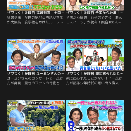
ザワつく！金曜日 猛暑到来！全国の絶品ご当地かき氷が大集結！食事権をかけたルーレットで大盛り上がり（2026/07/17放送分）
ザワつく！金曜日 全国から厳選！行列のできる「あんこスイーツ」が続々！観客100人が食べたいのはどれ？（2026/07/10放送分）
猛暑到来！全国の絶品ご当地かき氷
全国から厳選！行列のできる「あん
が大集結！食事権をかけたルーレッ
こスイーツ」が続々！観客100人が
トで大盛り上がり／※都合上、一部
食べたいのはどれ？／※都合上、一
映像をご覧いただけない場合がござ
部映像をご覧いただけない場合がご
います ◆【電子マネーとSuicaの
ざいます ◆【最近、感動したこと】
謎】 最近の支払い事情をテーマにザ
ちさ子は、アメリカの高校に留学し
ワつくトリオが語り合う！ちさ子が
ていた長男の卒業式にまつわるエピ
「Vポイント」を活用し始めたとい
ソードを披露！まさかのアメリカ流
う話題から、一茂の意外な私生活が
の驚きのマッチングシステムにスタ
発覚。 クレジットカード派を自称す
ジオも騒然！
る一茂だったが…。
ザワつく！金曜日 ユーミンさんのコンサートで一茂さんが発見！驚きのファンの行動とは？＆ソフトクリームVSプリンで究極の2択（2026/07/03放送分）
ザワつく！金曜日 親に怒られたことがない！？一茂さんが語る少年時代の思い出＆職人が作った高級箸の目利き対決！（2026/06/26放送分）
ユーミンさんのコンサートで一茂さ
親に怒られたことがない！？一茂さ
んが発見！驚きのファンの行動と
んが語る少年時代の思い出＆職人が
は？＆ソフトクリームVSプリンで究
作った高級箸の目利き対決！／※都
極の2択／※都合上、一部映像をご
合上、一部映像をご覧いただけない
覧いただけない場合がございます
場合がございます ◆【オープニング
◆【オープニングトーク】ちさ子が
トーク】一茂が驚愕の幼少期を告
ハワイで鑑賞した「シルク・ドゥ・
白！泥だらけで帰宅しても、何百万
ソレイユ」の魅力を熱弁！臨場感あ
もする盆栽を 割っても一切怒られな
ふれるパフォーマンスに感動したと
かったという「怒られない教育」の
明かした。
真実とは！？さらに、教会の窓ガラ
スを粉砕！