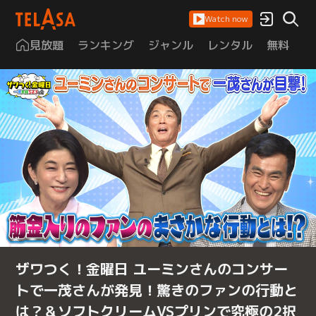
Watch now
見放題
ランキング
ジャンル
レンタル
無料
は
ザワつく！金曜日 ユーミンさんのコンサー
トで一茂さんが発見！驚きのファンの行動と
は？＆ソフトクリームVSプリンで究極の2択