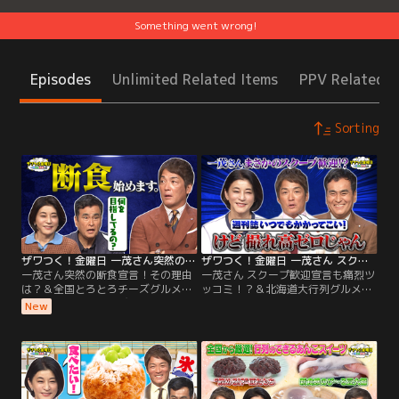
Something went wrong!
Episodes
Unlimited Related Items
PPV Related I
Sorting
ザワつく！金曜日 一茂さん突然の断食宣言！その理由は？＆全国とろとろチーズグルメをかけてダーツ対決再び！（2026/07/31放送分）
ザワつく！金曜日 一茂さん スクープ歓迎宣言も痛烈ツッコミ！？＆北海道大行列グルメをかけてダーツ対決（2026/07/24放送分）
一茂さん突然の断食宣言！その理由
一茂さん スクープ歓迎宣言も痛烈ツ
は？＆全国とろとろチーズグルメを
ッコミ！？＆北海道大行列グルメを
かけてダーツ対決再び！／※都合
かけてダーツ対決／※都合上、一部
New
上、一部映像をご覧いただけない場
映像をご覧いただけない場合がござ
合がございます ◆【ご褒美グルメ】
います ◆【職人の技術が光る！こだ
今回は、丸鶏を10時間煮込んだ究極
わりクイズ】 精密部品メーカーが15
の薬膳鍋が登場！その絶品グルメを
年の歳月をかけて生み出した“ある
前に、なんと一茂が、健康のため
モノ”や、 希少な素材を使い、数万
に“ある過酷な決断”をしたことを告
本に1本の品質を追求する“ある道