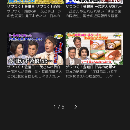
ザワつく！金曜日 ザワつく！絶景GP 一茂とドローンの会 初夏に見ておきたい！日本の絶景ベスト20 ドローンの資格を取得した一茂さんが撮影！（2026/06/19放送分）
ザワつく！金曜日 一茂さんが忘れられない「すきっ歯の同級生」驚きの近況報告＆観客100人が選ぶのは？絶品ご当地丼（2026/06/19放送分）
ザワつく！絶景GP 一茂とドローン
一茂さんが忘れられない「すきっ歯
の会 初夏に見ておきたい！日本の絶
の同級生」驚きの近況報告＆観客
景ベスト20 ドローンの資格を取得し
100人が選ぶのは？絶品ご当地丼／
た一茂さんが撮影！／※都合上、一
※都合上、一部映像をご覧いただけ
部映像をご覧いただけない場合がご
ない場合がございます ◆【オープニ
ざいます ◆初夏に見ておきたい「日
ングトーク】ちさ子の息子さんの彼
本の絶景ベスト20」を一挙大公開！
女の話題からスタート！非常に賢
絶景のプロが厳選した、この時期に
く、息子さんを 「教育してくれてい
しか見られない奇跡の光景が続々登
る」という彼女とのエピソードを披
場！
露。
ザワつく！金曜日 一茂さんが告白…父・長嶋茂雄さんとの比較に苦悩した日々＆人気うどん店で“最強トッピング王決定戦”（2026/06/05放送分）
ザワつく！金曜日 世界の絶景SP！1度は見たい名所TOP10＆3人の理想のロールケーキを有名店が叶える！？！（2026/05/29放送分）
一茂さんが告白…父・長嶋茂雄さん
世界の絶景SP！1度は見たい名所
との比較に苦悩した日々＆人気うど
TOP10＆3人の理想のロールケーキ
ん店で“最強トッピング王決定戦”／
を有名店が叶える！？！／※都合
※都合上、一部映像をご覧いただけ
上、一部映像をご覧いただけない場
ない場合がございます ◆【何の世界
合がございます ◆【あの有名ロール
一？クイズ】小学生にして“ある競
ケーキ店からまさかのオファ
技”で世界一に輝いた驚異のスピー
ー！？】あの「堂島ロール」から、
ドを 持つ少女と、14歳で“過酷すぎ
ザワつくトリオへまさかのオファ
1
るレース”を制した少年が登場！
ー！？ちさ子、一茂、良純が本気で
ロールケーキについて激論！