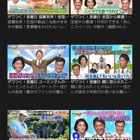
白！
具”の製造工程で クイズを出題！
ザワつく！金曜日 猛暑到来！全国の絶品ご当地かき氷が大集結！食事権をかけたルーレットで大盛り上がり（2026/07/17放送分）
ザワつく！金曜日 全国から厳選！行列のできる「あんこスイーツ」が続々！観客100人が食べたいのはどれ？（2026/07/10放送分）
猛暑到来！全国の絶品ご当地かき氷
全国から厳選！行列のできる「あん
が大集結！食事権をかけたルーレッ
こスイーツ」が続々！観客100人が
トで大盛り上がり／※都合上、一部
食べたいのはどれ？／※都合上、一
映像をご覧いただけない場合がござ
部映像をご覧いただけない場合がご
います ◆【電子マネーとSuicaの
ざいます ◆【最近、感動したこと】
謎】 最近の支払い事情をテーマにザ
ちさ子は、アメリカの高校に留学し
ワつくトリオが語り合う！ちさ子が
ていた長男の卒業式にまつわるエピ
「Vポイント」を活用し始めたとい
ソードを披露！まさかのアメリカ流
う話題から、一茂の意外な私生活が
の驚きのマッチングシステムにスタ
発覚。 クレジットカード派を自称す
ジオも騒然！
る一茂だったが…。
ザワつく！金曜日 ユーミンさんのコンサートで一茂さんが発見！驚きのファンの行動とは？＆ソフトクリームVSプリンで究極の2択（2026/07/03放送分）
ザワつく！金曜日 親に怒られたことがない！？一茂さんが語る少年時代の思い出＆職人が作った高級箸の目利き対決！（2026/06/26放送分）
ユーミンさんのコンサートで一茂さ
親に怒られたことがない！？一茂さ
んが発見！驚きのファンの行動と
んが語る少年時代の思い出＆職人が
は？＆ソフトクリームVSプリンで究
作った高級箸の目利き対決！／※都
極の2択／※都合上、一部映像をご
合上、一部映像をご覧いただけない
覧いただけない場合がございます
場合がございます ◆【オープニング
◆【オープニングトーク】ちさ子が
トーク】一茂が驚愕の幼少期を告
ハワイで鑑賞した「シルク・ドゥ・
白！泥だらけで帰宅しても、何百万
ソレイユ」の魅力を熱弁！臨場感あ
もする盆栽を 割っても一切怒られな
ふれるパフォーマンスに感動したと
かったという「怒られない教育」の
明かした。
真実とは！？さらに、教会の窓ガラ
スを粉砕！