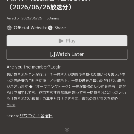
（2026/06/26放送分）
Aired on 2026/06/26
58
mins
Official Website
Share
Play
Watch Later
Are you the member?
Login
親に怒られたことがない！？一茂さんが語る少年時代の思い出＆職人が作
った高級箸の目利き対決！／※都合上、一部映像をご覧いただけない場合
がございます ◆【オープニングトーク】一茂が驚愕の幼少期を告白！泥だ
らけで帰宅しても、何百万もする盆栽を 割っても一切怒られなかったとい
う「怒られない教育」の真実とは！？さらに、教会の窓ガラスを粉砕！
More
ザワつく！金曜日
Series: