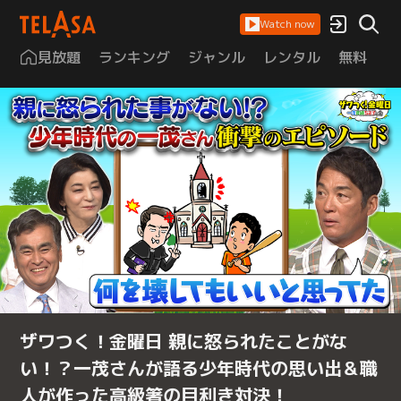
Watch now
見放題
ランキング
ジャンル
レンタル
無料
は
ザワつく！金曜日 親に怒られたことがな
い！？一茂さんが語る少年時代の思い出＆職
人が作った高級箸の目利き対決！