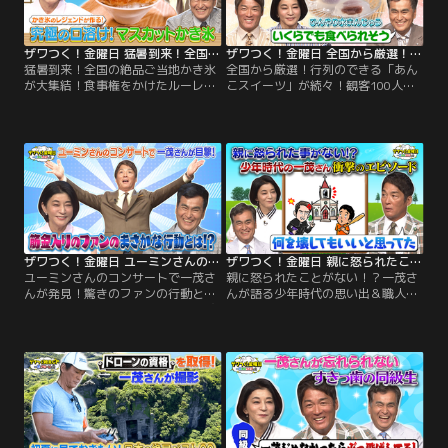
白！
具”の製造工程で クイズを出題！
ザワつく！金曜日 猛暑到来！全国の絶品ご当地かき氷が大集結！食事権をかけたルーレットで大盛り上がり（2026/07/17放送分）
ザワつく！金曜日 全国から厳選！行列のできる「あんこスイーツ」が続々！観客100人が食べたいのはどれ？（2026/07/10放送分）
猛暑到来！全国の絶品ご当地かき氷
全国から厳選！行列のできる「あん
が大集結！食事権をかけたルーレッ
こスイーツ」が続々！観客100人が
トで大盛り上がり／※都合上、一部
食べたいのはどれ？／※都合上、一
映像をご覧いただけない場合がござ
部映像をご覧いただけない場合がご
います ◆【電子マネーとSuicaの
ざいます ◆【最近、感動したこと】
謎】 最近の支払い事情をテーマにザ
ちさ子は、アメリカの高校に留学し
ワつくトリオが語り合う！ちさ子が
ていた長男の卒業式にまつわるエピ
「Vポイント」を活用し始めたとい
ソードを披露！まさかのアメリカ流
う話題から、一茂の意外な私生活が
の驚きのマッチングシステムにスタ
発覚。 クレジットカード派を自称す
ジオも騒然！
る一茂だったが…。
ザワつく！金曜日 ユーミンさんのコンサートで一茂さんが発見！驚きのファンの行動とは？＆ソフトクリームVSプリンで究極の2択（2026/07/03放送分）
ザワつく！金曜日 親に怒られたことがない！？一茂さんが語る少年時代の思い出＆職人が作った高級箸の目利き対決！（2026/06/26放送分）
ユーミンさんのコンサートで一茂さ
親に怒られたことがない！？一茂さ
んが発見！驚きのファンの行動と
んが語る少年時代の思い出＆職人が
は？＆ソフトクリームVSプリンで究
作った高級箸の目利き対決！／※都
極の2択／※都合上、一部映像をご
合上、一部映像をご覧いただけない
覧いただけない場合がございます
場合がございます ◆【オープニング
◆【オープニングトーク】ちさ子が
トーク】一茂が驚愕の幼少期を告
ハワイで鑑賞した「シルク・ドゥ・
白！泥だらけで帰宅しても、何百万
ソレイユ」の魅力を熱弁！臨場感あ
もする盆栽を 割っても一切怒られな
ふれるパフォーマンスに感動したと
かったという「怒られない教育」の
明かした。
真実とは！？さらに、教会の窓ガラ
スを粉砕！