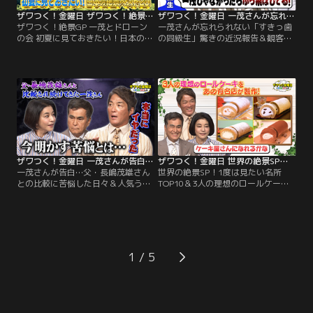
ザワつく！金曜日 ザワつく！絶景GP 一茂とドローンの会 初夏に見ておきたい！日本の絶景ベスト20 ドローンの資格を取得した一茂さんが撮影！（2026/06/19放送分）
ザワつく！金曜日 一茂さんが忘れられない「すきっ歯の同級生」驚きの近況報告＆観客100人が選ぶのは？絶品ご当地丼（2026/06/19放送分）
ザワつく！絶景GP 一茂とドローン
一茂さんが忘れられない「すきっ歯
の会 初夏に見ておきたい！日本の絶
の同級生」驚きの近況報告＆観客
景ベスト20 ドローンの資格を取得し
100人が選ぶのは？絶品ご当地丼／
た一茂さんが撮影！／※都合上、一
※都合上、一部映像をご覧いただけ
部映像をご覧いただけない場合がご
ない場合がございます ◆【オープニ
ざいます ◆初夏に見ておきたい「日
ングトーク】ちさ子の息子さんの彼
本の絶景ベスト20」を一挙大公開！
女の話題からスタート！非常に賢
絶景のプロが厳選した、この時期に
く、息子さんを 「教育してくれてい
しか見られない奇跡の光景が続々登
る」という彼女とのエピソードを披
場！
露。
ザワつく！金曜日 一茂さんが告白…父・長嶋茂雄さんとの比較に苦悩した日々＆人気うどん店で“最強トッピング王決定戦”（2026/06/05放送分）
ザワつく！金曜日 世界の絶景SP！1度は見たい名所TOP10＆3人の理想のロールケーキを有名店が叶える！？！（2026/05/29放送分）
一茂さんが告白…父・長嶋茂雄さん
世界の絶景SP！1度は見たい名所
との比較に苦悩した日々＆人気うど
TOP10＆3人の理想のロールケーキ
ん店で“最強トッピング王決定戦”／
を有名店が叶える！？！／※都合
※都合上、一部映像をご覧いただけ
上、一部映像をご覧いただけない場
ない場合がございます ◆【何の世界
合がございます ◆【あの有名ロール
一？クイズ】小学生にして“ある競
ケーキ店からまさかのオファ
技”で世界一に輝いた驚異のスピー
ー！？】あの「堂島ロール」から、
ドを 持つ少女と、14歳で“過酷すぎ
ザワつくトリオへまさかのオファ
1
るレース”を制した少年が登場！
ー！？ちさ子、一茂、良純が本気で
ロールケーキについて激論！