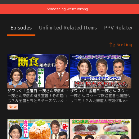
Something went wrong!
Episodes
Unlimited Related Items
PPV Related I
Sorting
ザワつく！金曜日 一茂さん突然の断食宣言！その理由は？＆全国とろとろチーズグルメをかけてダーツ対決再び！（2026/07/31放送分）
ザワつく！金曜日 一茂さん スクープ歓迎宣言も痛烈ツッコミ！？＆北海道大行列グルメをかけてダーツ対決（2026/07/24放送分）
一茂さん突然の断食宣言！その理由
一茂さん スクープ歓迎宣言も痛烈ツ
は？＆全国とろとろチーズグルメを
ッコミ！？＆北海道大行列グルメを
かけてダーツ対決再び！／※都合
かけてダーツ対決／※都合上、一部
New
上、一部映像をご覧いただけない場
映像をご覧いただけない場合がござ
合がございます ◆【ご褒美グルメ】
います ◆【職人の技術が光る！こだ
今回は、丸鶏を10時間煮込んだ究極
わりクイズ】 精密部品メーカーが15
の薬膳鍋が登場！その絶品グルメを
年の歳月をかけて生み出した“ある
前に、なんと一茂が、健康のため
モノ”や、 希少な素材を使い、数万
に“ある過酷な決断”をしたことを告
本に1本の品質を追求する“ある道