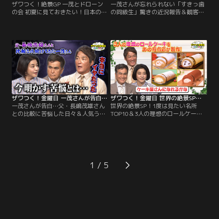
ザワつく！絶景GP 一茂とドローン
一茂さんが忘れられない「すきっ歯
の会 初夏に見ておきたい！日本の絶
の同級生」驚きの近況報告＆観客
景ベスト20 ドローンの資格を取得し
100人が選ぶのは？絶品ご当地丼／
た一茂さんが撮影！／※都合上、一
※都合上、一部映像をご覧いただけ
部映像をご覧いただけない場合がご
ない場合がございます ◆【オープニ
ざいます ◆初夏に見ておきたい「日
ングトーク】ちさ子の息子さんの彼
本の絶景ベスト20」を一挙大公開！
女の話題からスタート！非常に賢
絶景のプロが厳選した、この時期に
く、息子さんを 「教育してくれてい
しか見られない奇跡の光景が続々登
る」という彼女とのエピソードを披
場！
露。
ザワつく！金曜日 一茂さんが告白…父・長嶋茂雄さんとの比較に苦悩した日々＆人気うどん店で“最強トッピング王決定戦”（2026/06/05放送分）
ザワつく！金曜日 世界の絶景SP！1度は見たい名所TOP10＆3人の理想のロールケーキを有名店が叶える！？！（2026/05/29放送分）
一茂さんが告白…父・長嶋茂雄さん
世界の絶景SP！1度は見たい名所
との比較に苦悩した日々＆人気うど
TOP10＆3人の理想のロールケーキ
ん店で“最強トッピング王決定戦”／
を有名店が叶える！？！／※都合
※都合上、一部映像をご覧いただけ
上、一部映像をご覧いただけない場
ない場合がございます ◆【何の世界
合がございます ◆【あの有名ロール
一？クイズ】小学生にして“ある競
ケーキ店からまさかのオファ
技”で世界一に輝いた驚異のスピー
ー！？】あの「堂島ロール」から、
ドを 持つ少女と、14歳で“過酷すぎ
ザワつくトリオへまさかのオファ
1
るレース”を制した少年が登場！
ー！？ちさ子、一茂、良純が本気で
ロールケーキについて激論！