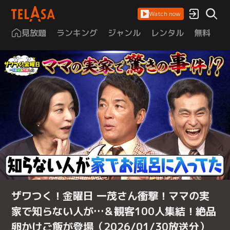
Watch now
見放題
ランキング
ジャンル
レンタル
無料
は
ザワつく！金曜日 一茂さん衝撃！ママの実
家で知らない人が…＆観客100人集結！絶品
卵かけご飯が登場（2026/01/30放送分）