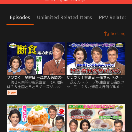
Episodes
Unlimited Related Items
PPV Related I
Sorting
ザワつく！金曜日 一茂さん突然の断食宣言！その理由は？＆全国とろとろチーズグルメをかけてダーツ対決再び！（2026/07/31放送分）
ザワつく！金曜日 一茂さん スクープ歓迎宣言も痛烈ツッコミ！？＆北海道大行列グルメをかけてダーツ対決（2026/07/24放送分）
一茂さん突然の断食宣言！その理由
一茂さん スクープ歓迎宣言も痛烈ツ
は？＆全国とろとろチーズグルメを
ッコミ！？＆北海道大行列グルメを
かけてダーツ対決再び！／※都合
かけてダーツ対決／※都合上、一部
New
上、一部映像をご覧いただけない場
映像をご覧いただけない場合がござ
合がございます ◆【ご褒美グルメ】
います ◆【職人の技術が光る！こだ
今回は、丸鶏を10時間煮込んだ究極
わりクイズ】 精密部品メーカーが15
の薬膳鍋が登場！その絶品グルメを
年の歳月をかけて生み出した“ある
前に、なんと一茂が、健康のため
モノ”や、 希少な素材を使い、数万
に“ある過酷な決断”をしたことを告
本に1本の品質を追求する“ある道
白！
具”の製造工程で クイズを出題！