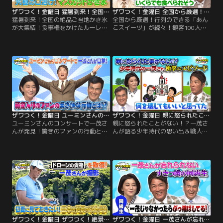
ザワつく！金曜日 猛暑到来！全国の絶品ご当地かき氷が大集結！食事権をかけたルーレットで大盛り上がり（2026/07/17放送分）
ザワつく！金曜日 全国から厳選！行列のできる「あんこスイーツ」が続々！観客100人が食べたいのはどれ？（2026/07/10放送分）
猛暑到来！全国の絶品ご当地かき氷
全国から厳選！行列のできる「あん
が大集結！食事権をかけたルーレッ
こスイーツ」が続々！観客100人が
トで大盛り上がり／※都合上、一部
食べたいのはどれ？／※都合上、一
映像をご覧いただけない場合がござ
部映像をご覧いただけない場合がご
います ◆【電子マネーとSuicaの
ざいます ◆【最近、感動したこと】
謎】 最近の支払い事情をテーマにザ
ちさ子は、アメリカの高校に留学し
ワつくトリオが語り合う！ちさ子が
ていた長男の卒業式にまつわるエピ
「Vポイント」を活用し始めたとい
ソードを披露！まさかのアメリカ流
う話題から、一茂の意外な私生活が
の驚きのマッチングシステムにスタ
発覚。 クレジットカード派を自称す
ジオも騒然！
る一茂だったが…。
ザワつく！金曜日 ユーミンさんのコンサートで一茂さんが発見！驚きのファンの行動とは？＆ソフトクリームVSプリンで究極の2択（2026/07/03放送分）
ザワつく！金曜日 親に怒られたことがない！？一茂さんが語る少年時代の思い出＆職人が作った高級箸の目利き対決！（2026/06/26放送分）
ユーミンさんのコンサートで一茂さ
親に怒られたことがない！？一茂さ
んが発見！驚きのファンの行動と
んが語る少年時代の思い出＆職人が
は？＆ソフトクリームVSプリンで究
作った高級箸の目利き対決！／※都
極の2択／※都合上、一部映像をご
合上、一部映像をご覧いただけない
覧いただけない場合がございます
場合がございます ◆【オープニング
◆【オープニングトーク】ちさ子が
トーク】一茂が驚愕の幼少期を告
ハワイで鑑賞した「シルク・ドゥ・
白！泥だらけで帰宅しても、何百万
ソレイユ」の魅力を熱弁！臨場感あ
もする盆栽を 割っても一切怒られな
ふれるパフォーマンスに感動したと
かったという「怒られない教育」の
明かした。
真実とは！？さらに、教会の窓ガラ
スを粉砕！
ザワつく！金曜日 ザワつく！絶景GP 一茂とドローンの会 初夏に見ておきたい！日本の絶景ベスト20 ドローンの資格を取得した一茂さんが撮影！（2026/06/19放送分）
ザワつく！金曜日 一茂さんが忘れられない「すきっ歯の同級生」驚きの近況報告＆観客100人が選ぶのは？絶品ご当地丼（2026/06/19放送分）