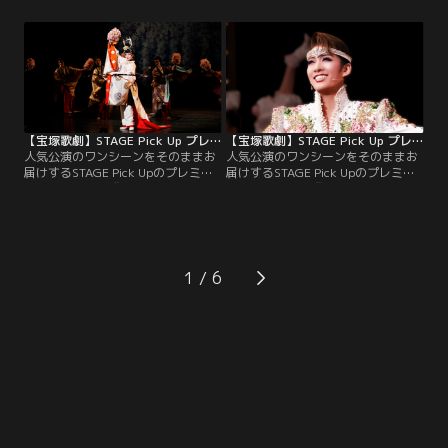
（天飛）を葬り去り、本来の自分を
PHOENIX（鳳月）が新たな時代の始
取り戻すシーンをピックアップ！
まりを歌い、総踊りへと続く絢爛豪
華なプロローグをピックアップ！
【宝塚歌劇】STAGE Pick Up プレミアム＃182～月組『花の業平』（’25年・全国）より～
【宝塚歌劇】STAGE Pick Up プレミアム＃181～花組『Jubilee』（’25年・博多座）より～
人気公演のワンシーンをそのままお
人気公演のワンシーンをそのままお
届けするSTAGE Pick Upのプレミア
届けするSTAGE Pick Upのプレミア
ム版。月組公演『花の業平』（’25
ム版。花組公演『Jubilee』（’25
年・全国）より、当代随一の貴公
年・博多座）より、希望に満ちたプ
子・在原業平（鳳月）が「♪忍ぶの
ロローグをピックアップ！
乱れ」を艶やかに歌い、花の宴へと
発展するプロローグをピックアッ
プ！
1