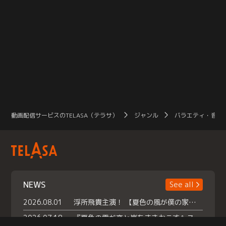
動画配信サービスのTELASA（テラサ）
ジャンル
バラエティ・音楽
NEWS
See all
2026.08.01
浮所飛貴主演！ 【夏色の風が僕の家にやってきた】 本日よりテラサで独占配信スタート！
2026.07.18
『夏色の雲が恋と嵐をまきおこす』スペシャルメイキング 【Part1】2026年７月18日（土）23時30分～配信スタート！話題のシーンの裏側を大公開！豪華キャスト大集合！ 『武宮家 真夏の家族会議』開催！