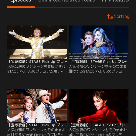
Sorting
【宝塚歌劇】STAGE Pick Up プレミアム＃93～雪組『PR×PRince』より～
【宝塚歌劇】STAGE Pick Up プレミアム＃66～花組『エリザベート-愛と死の輪舞-』（’14年）より～
人気公演のワンシーンをお届けする
人気公演のワンシーンをそのままお
STAGE Pick Upのプレミアム版。歴
届けするSTAGE Pick Upのプレミア
史ある小国・ペキエノの観光CMに
ム版。失意の皇太子ルドルフに忍び
臨む、同国の第一王子・ヴィクトル
寄る黄泉の帝王トート。花組公演
（永久輝）。そこに、第二王子・ヴ
『エリザベート-愛と死の輪舞-』よ
ァレンティン（綾）と第三皇子・ヴ
り、「闇が広がる」の場面をピック
ァルテリ（彩海）が加わるプロロー
アップ！脚本・歌詞：ミヒャエル・
グをピックアップ！
クンツェ／音楽：シルヴェスター・
リーヴァイ／オリジナル・プロダク
ション：ウィーン劇場協会／潤色・
演出：小池修一郎
【宝塚歌劇】STAGE Pick Up プレミアム＃188～星組『Tiara Azul -Destino-II』より～
【宝塚歌劇】STAGE Pick Up プレミアム＃187～星組『ダンサ セレナータ』（’25年・全国）より～
人気公演のワンシーンをそのままお
人気公演のワンシーンをそのままお
届けするSTAGE Pick Upのプレミア
届けするSTAGE Pick Upのプレミア