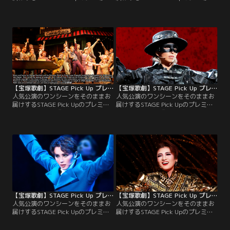
ム版。星組公演『Tiara Azul -
ム版。星組公演『ダンサ セレナー
Destino-II』より、Tiara Azul男
タ』（’25年・全国）より、イサアク
S（暁）が登場しカルナバル・ファ
（暁）の心に、踊りに全てを捧げた
ンタジアの始まりを告げる華やかな
日々と「ある女性」との出会いが蘇
プロローグをピックアップ！
る、往時の華やかなステージをピッ
クアップ！
【宝塚歌劇】STAGE Pick Up プレミアム＃186～雪組『An American in Paris（パリのアメリカ人）』より～
【宝塚歌劇】STAGE Pick Up プレミアム＃185～宙組『ZORRO THE MUSICAL』より～
人気公演のワンシーンをそのままお
人気公演のワンシーンをそのままお
届けするSTAGE Pick Upのプレミア
届けするSTAGE Pick Upのプレミア
ム版。雪組公演『An American in
ム版。宙組公演『ZORRO THE
Paris（パリのアメリカ人）』よ
MUSICAL』より、情熱的なフラメン
り、「♪I Got Rhythm」のシーンを
コに乗せて、正体不明のヒーロ
ピックアップ！
ー“ゾロ”（桜木）が颯爽と登場する
プロローグをピックアップ！
【宝塚歌劇】STAGE Pick Up プレミアム＃184～星組『夜明けの光芒』より～
【宝塚歌劇】STAGE Pick Up プレミアム＃183～月組『PHOENIX RISING』（’25年・全国）より～
人気公演のワンシーンをそのままお
人気公演のワンシーンをそのままお
届けするSTAGE Pick Upのプレミア
届けするSTAGE Pick Upのプレミア
ム版。星組公演『夜明けの光芒』よ
ム版。月組公演『PHOENIX
り、ピップ（暁）が己自身の心の闇
RISING』（’25年・全国）より、