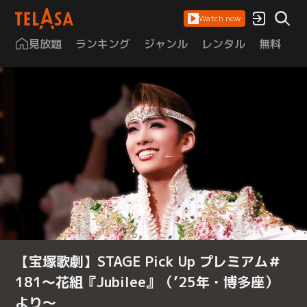
Watch now
見放題
ランキング
ジャンル
レンタル
無料
は
【宝塚歌劇】STAGE Pick Up プレミアム＃
181～花組『Jubilee』（’25年・博多座）
より～